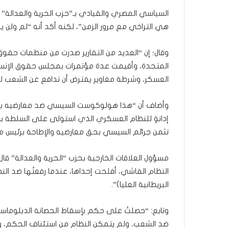
السياسي المصري والقيادي بـ”حزب الحرية والعدالة”
هي التراخي مع مرور الزمن”، لكنه أكد أنه “لم ولن ي
وقال؛ إن “العديد من التقارير صدرت من منظمات حقوق 
المتحدة، وأقيمت عدة مؤتمرات بمجلس حقوق الإنسا
العسكر، وشرطة مغاوير يفترض أن تدافع عن الشعب لا 
وأضاف أن “هذا هولوكوست السيسي ضد معارضيه بكل 
إدانةٍ للنظام العسكري الذي استولى على السلطة با
تثمن جرائم السيسي بحق معارضيه والإطاحة برئيس 
مسؤول العلاقات الخارجية بحزب “الحرية والعدالة” قال
النظام الفاشي، أفلحت إحداها، عندما رفعتُها ضد النظ
البريطانية العليا)”.
وتابع: “حصلتُ على حكم بإسقاط الحصانة الدبلوماس
ضد الشعب، ولم يتمكن النظام من استئناف الحكم،