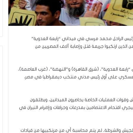
ر
ع
ا
ل
ج
م
ا
رئيس الراحل محمد مرسي في ميداني “رابعة العدوية”
ع
 لأي من الذين ارتكبوا جريمة قتل وإصابة آلاف المصريين من
ة
ف
ي
 “رابعة العدوية”، (شرق القاهرة) و”النهضة”، (غرب العاصمة)،
ت
ل
 يونيو 2013، رفضا للانقلاب العسكري على أول رئيس مدني منتخب ديمقراطيا في مصر،
أ
ب
ي
 وقوات العمليات الخاصة يحاصرون الميدانين، ويطلقون
ب
”
ي اقتحام الاعتصامين بمدرعات وجرافات وإضرام النيران في
يران الجيش والشرطة، لم يتم محاسبة أي من مرتكبيها من قيادات