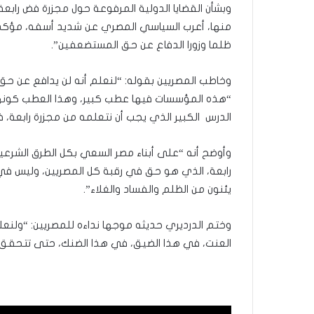
وبشأن القضايا الدولية المرفوعة حول مجزرة فض رابعة،
منها، أعرب السياسي المصري عن شديد أسفه، مؤكدا أ
ظلما وزورا الدفاع عن حق المستضعفين”.
وخاطب المصريين بقوله: “لنعلم أنه لن يدافع عن حق ال
“هذه المؤسسات فيها عطب كبير، وهذا العطب كونها ت
الدرس الكبير الذي يجب أن نتعلمه من مجزرة رابعة، فالع
وأوضح أنه “على أبناء مصر السعي بكل الطرق الشرع
رابعة، الذي هو حق في رقبة كل المصريين، وليس في
يئنون من الظلم والفساد والغلاء”.
وختم الدرديري حديثه موجها نداءه للمصريين: “ولنعل
العنت، في هذا الضيق، في هذا الضنك، حتى تتحقق ا