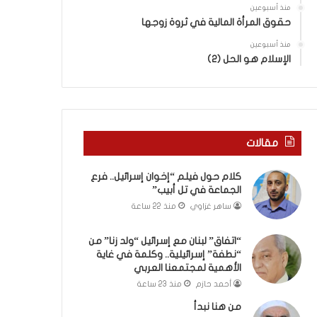
ب
ى
منذ أسبوعين
ك
س
حقوق المرأة المالية في ثروة زوجها
س
ل
ر
منذ أسبوعين
ي
الإسلام هو الحل (2)
ا
م
ل
أ
ب
ب
ا
و
ء
أ
)
ح
مقالات
و
م
ا
د
كلام حول فيلم “إخوان إسرائيل.. فرع
ل
م
الجماعة في تل أبيب”
كَ
ن
ساهر غزاوي
منذ 22 ساعة
بَ
ا
دِ
ل
(
ر
“اتفاق” لبنان مع إسرائيل “ولد زنا” من
ب
“نطفة” إسرائيلية.. وكلمة في غاية
ي
الأهمية لمجتمعنا العربي
ف
ن
ت
ة
أحمد حازم
منذ 23 ساعة
ح
ي
من هنا نبدأ
ا
ت