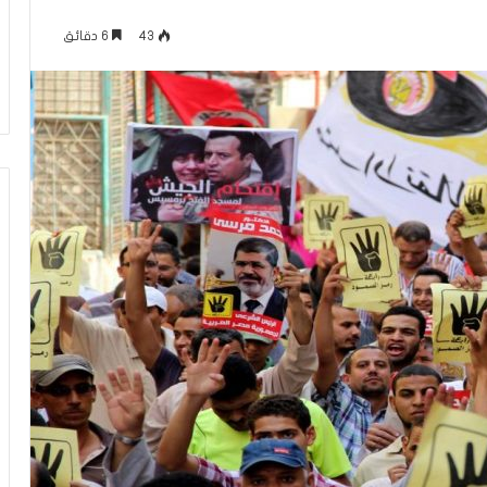
ل
منذ 22 ساعة
ف
43
6 دقائق
كلام حول فيلم “إخوان إسرائيل.. فرع
ي
الجماعة في تل أبيب”
ل
م
“
إ
خ
و
ا
ن
إ
س
ر
ا
ئ
ي
ل
.
.
ف