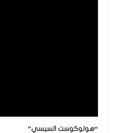
“هولوكوست السيسي”