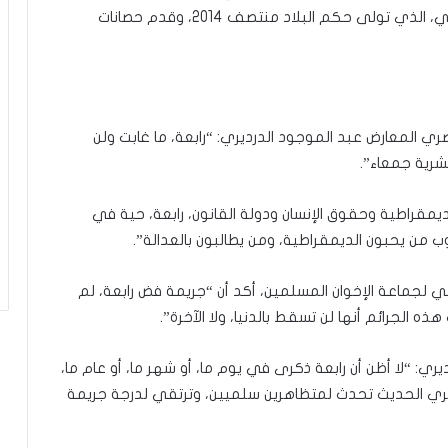
الشرطة والجيش ووزير الدفاع حينها عبدالفتاح السيسي، الذي تولى حكم البلاد منتصف 2014، وقدم حصانات
ي المعارض عبد الموجود الدرديري: “رابعة، ما غابت ولن
بشرية جمعاء”.
لديمقراطية وحقوق الإنسان ودولة القانون، رابعة، حية في
من يحبون الديمقراطية، ومن يطالبون بالعدالة”.
سي لجماعة الإخوان المسلمين، أكد أن “جريمة فض رابعة، لم
 الجرائم أنها لن تسقط بالدنيا، ولا الآخرة”.
ري: “لا أظن أن رابعة ذكرى في يوم ما، أو شهر ما، أو عام ما،
 البشري الحديث تحدث لمتظاهرين سلميين، وترتقي لدرجة جريمة