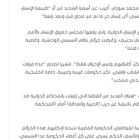
 محمد سودان، أعرب، عن أسفه الشديد من أن “طبيعة الإنسان
نسى أي إنسان حر ما تم من مجازر قبل وبعد رابعة”.
الإنسان الدولية، وتم رفعها لمجلس حقوق الإنسان بالأمم
ن بجنيف، وعُرضت جرائم نظام السيسي الوحشية، وعُصبة
قتله”.
أطيافهم وليس الإخوان فقط”، مشيرا لصدور “عدة قرارات
نقلاب فاشي، لكن حكومات غربية وعربية، خاصة الخليجية،
مدني منتخب”.
: “هناك العديد من القضايا التي رُفعت بالمحاكم الدولية ضد
ام بالنيابة عن حزب (الحرية والعدالة) أمام (المحكمة
ية لموظفي الحكومة المصرية نتيجة ارتكابهم هذه الجرائم
 وللأسف الحكم يسري على كل أعضاء الحكومة عدا السيسي،