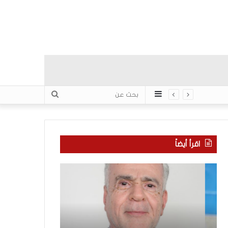
عمود
بحث
جانبي
عن
اقرأ أيضاً
ا
ب
ل
ع
ع
د
ر
س
ب
ب
منذ 4 ساعات
يّ
ع
بعد سبع سنوات 