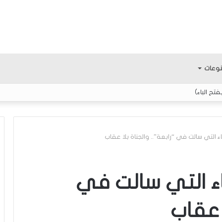
وعات
فتح الباء)
ك
ل
اء التي سالت في
ا
م
ا عقاب
ح
و