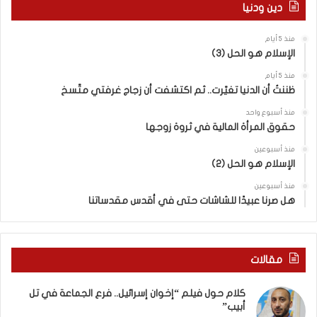
دين ودنيا
إ
س
منذ 5 أيام
ر
الإسلام هو الحل (3)
ا
ئ
منذ 5 أيام
ي
ظننتُ أن الدنيا تغيّرت.. ثم اكتشفت أن زجاج غرفتي متّسخ
ل
منذ أسبوع واحد
“
حقوق المرأة المالية في ثروة زوجها
و
ل
منذ أسبوعين
د
الإسلام هو الحل (2)
ز
منذ أسبوعين
ن
هل صرنا عبيدًا للشاشات حتى في أقدس مقدساتنا
ا
”
م
ن
مقالات
“
ن
كلام حول فيلم “إخوان إسرائيل.. فرع الجماعة في تل
ط
أبيب”
ف