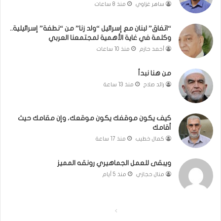
ساهر غزاوي
منذ 8 ساعات
ة
”
إ
“اتفاق” لبنان مع إسرائيل “ولد زنا” من “نطفة” إسرائيلية..
وكلمة في غاية الأهمية لمجتمعنا العربي
س
ر
أحمد حازم
منذ 10 ساعات
ا
ئ
من هنا نبدأ
ي
رائد صلاح
منذ 13 ساعة
ل
ي
ة
كيف يكون موقفك يكون موقعك، وإن مقامك حيث
.
أقامك
.
كمال خطيب
منذ 17 ساعة
و
ك
ل
ويبقى للعمل الجماهيري رونقه المميز
م
منال حجازي
منذ 5 أيام
ة
ف
ي
ا
ا
غ