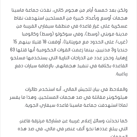
ولكن بعد خمسة أيام من هجوم كاتي، نفذت جماعة ماسينا
هجمات أوسع وبأعداد كبيرة من المسلحين استهدفت نقاط
عسكرية على غرار قاعدة في منطقة سيفاري القريبة من
مدينة موبتي (وسط)، وفي سوكولو (وسط) وكالومبا
(غرب/ على الحدود مع موريتانيا)، أوقعت 18 قتيلا بينهم 15
جنديا و3 مدنيين، بينما زعمت القوات الحكومية أنها قتلها 63
إرهابيا، وحجز عدد من الدراجات النارية التي يستخدمها مسلحو
القاعدة بكثافة في تنفيذ هجماتهم، بالإضافة سيارات دفع
رباعية.
والملاحظ في بيان للجيش المالي، أنه استخدم طائرات
هيلوكوبتر مقاتلة في صد هجمات المسلحين، وهذا ما يفسر
لماذا استهدفت جماعة ماسينا قاعدة سيفاري الجوية.
كما تحدثت وسائل إعلام غربية عن مشاركة مرتزقة فاغنر،
التي يبلغ عددها نحو ألف عنصر في مالي، في صد هذه
الهجمات.