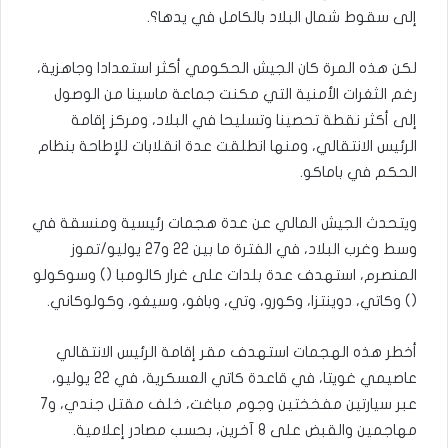
إلى سقوط شمال البلاد بالكامل في يدها؟.
لكن هذه المرة كان الجيش الحكومي أكثر استعدادا وجاهزية،
رغم الثغرات الأمنية التي مكنت جماعة ماسينا من الوصول
إلى أكثر نقطة تحصينا وتسليحا في البلاد، ومركز إقامة
الرئيس الانتقالي، ومنها انطلقت عدة انقلابات للإطاحة بنظام
الحكم في باماكو.
ويتحدث الجيش المالي عن عدة هجمات رئيسية ومنسقة في
وسط وغرب البلاد، في الفترة ما بين 22 و27 يوليو/تموز
المنصرم، استهدف عدة بلدات على غرار كالومبا () وسوكولو
() وكاتي، دوينتزا، وكورو، وتي، وبافو، وسيغو، وكولوكاني.
أخطر هذه الهجمات استهدف مقر إقامة الرئيس الانتقالي
عاصيمي غويتا، في قاعدة كاتي العسكرية، في 22 يوليو،
عبر سيارتين مفخختين وجوم مباغت، خلف مقتل جندي، و7
مهاجمين والقبض على 8 آخرين، بحسب مصادر إعلامية.