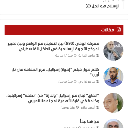
منذ أسبوعين
ب
ى
الإسلام هو الحل (2)
ك
س
س
ل
ر
ي
ا
م
مقالات
ل
أ
ب
ب
معركة الوعي (296) بين التعايش مع الواقع وبين تغيير
ا
و
نموذج التجربة الإسلامية في الداخل الفلسطيني
ء
أ
حامد اغبارية
منذ 17 ساعة
)
ح
و
م
كلام حول فيلم “إخوان إسرائيل.. فرع الجماعة في تل
ا
د
أبيب”
ل
م
كَ
ن
ساهر غزاوي
منذ يومين
بَ
ا
دِ
ل
“اتفاق” لبنان مع إسرائيل “ولد زنا” من “نطفة” إسرائيلية..
(
ر
وكلمة في غاية الأهمية لمجتمعنا العربي
ب
ي
أحمد حازم
منذ يومين
ف
ن
ت
ة
من هنا نبدأ
ح
ي