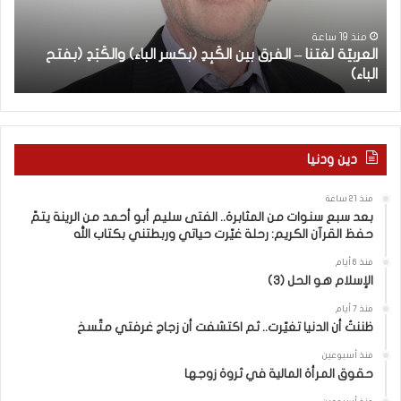
ة
س
ب
ل
ن
منذ 19 ساعة
العربيّة لغتنا – الفرق بين الكَبِدِ (بكسر الباء) والكَبَدِ (بفتح
ا
غ
و
الباء)
ب
ت
ا
ن
ت
ا
م
–
ن
ا
ا
دين ودنيا
ل
ل
ف
م
منذ 21 ساعة
ر
ث
بعد سبع سنوات من المثابرة.. الفتى سليم أبو أحمد من الرينة يتمّ
ق
ا
حفظ القرآن الكريم: رحلة غيّرت حياتي وربطتني بكتاب الله
ب
ب
ي
ر
منذ 6 أيام
الإسلام هو الحل (3)
ن
ة
ا
.
منذ 7 أيام
ل
.
ظننتُ أن الدنيا تغيّرت.. ثم اكتشفت أن زجاج غرفتي متّسخ
كَ
ا
بِ
ل
منذ أسبوعين
حقوق المرأة المالية في ثروة زوجها
دِ
ف
(
ت