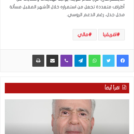
أطراف متعددة تجعل من استمراره خلال الأشهر المقبل مسألة
محل جدل، رغم الدعم الروسي.
افريقيا
مالي
WhatsApp
Telegram
Viber
مشاركة عبر البريد
طباعة
اقرأ أيضاً
ا
ب
ل
ع
ع
د
ر
س
ب
ب
يّ
ع