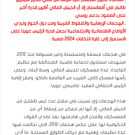
طالبان في أفغانستان إلا أن الجيش المالي أظهر قدرة أكبر
على الصمود بدعم روسي.
ـ الهجمات الإرهابية والضغوط الغربية ومن دول الجوار وتردي
الأوضاع الاقتصادية والاجتماعية تجعل قدرة الرئيس غويتا على
الاستمرار إلى غاية انتخابات 2024 صعبة.
في هجمات منسقة ومتسلسلة وغير مسبوقة منذ 2012،
استهدف مسلحون لجماعة ماسينا، المتحالفة مع تنظيم
القاعدة، عدة معسكرات للجيش المالي، وسط البلاد، وعلى
رأسها معسكر كاتي، القريب من العاصمة باماكو، ومقر إقامة
الرئيس الانتقالي العقيد عاصيمي غويتا.
هذه الهجمات وإن تسببت في مقتل عدد ليس بالقليل من
الجيش المالي، إلا أنها لم تتمكن من إسقاط أي من
المعسكرات والمدن التي هاجمتها، بعد تصدي القوات
الحكومية لها، على عكس هجمات 2012، التي تحالفت فيها
عدة تنظيمات إرهابية مع حركات الطوارق المسلحة، ما أدى