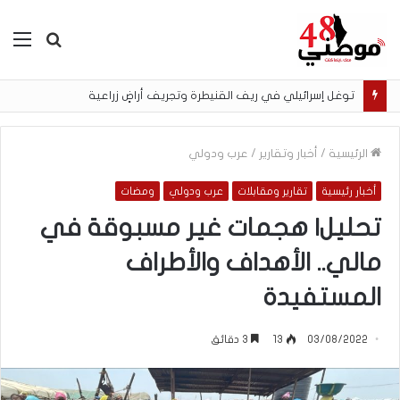
بحث
الق
عن
توغل إسرائيلي في ريف القنيطرة وتجريف أراضٍ زراعية
الرئيسية
/
أخبار وتقارير
/
عرب ودولي
أخبار رئيسية
تقارير ومقابلات
عرب ودولي
ومضات
تحليل| هجمات غير مسبوقة في
مالي.. الأهداف والأطراف
المستفيدة
03/08/2022
13
3 دقائق