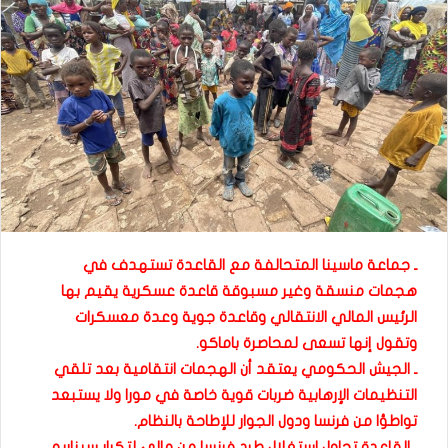
ـ جماعة ماسينا المتحالفة مع القاعدة تستهدف في
هجمات منسقة وغير مسبوقة قاعدة عسكرية يقيم بها
الرئيس المالي الانتقالي وقاعدة جوية وعدة معسكرات
وتقول إنها تسعى لمحاصرة باماكو.
ـ الجيش الحكومي يعتقد أن الهجمات انتقامية بعد تلقي
التنظيمات الإرهابية ضربات قوية خاصة في مورا ولا يستبعد
تواطؤا من فرنسا ودول الجوار للإطاحة بالنظام.
ـ القاعدة تحاول استغلال طرد فرنسا من مالي لتكرار سيناريو