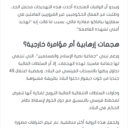
ويبدو أن الولايات المتحدة أخذت هذه التهديدات محمل الجد،
وطلبت من العمال الحكوميين غير الضروريين العاملين في
سفارتها بباماكو مغادرة مالي، بسبب ما قالت إنه “تهديد
أمني تشهده العاصمة”.
هجمات إرهابية أم مؤامرة خارجية؟
ورغم تبني “جماعة نصرة الإسلام والمسلمين”، التي تنتمي
لها جماعة ماسينا، لهذه الهجمات، إلا أن السلطات المالية
تحاول ربطها بالانسحاب الفرنسي من البلاد، وبقضية اعتقال 49
جنديا من كوت ديفوار دخلوا البلاد بطريقة مشبوهة.
وحاولت السلطات الانتقالية المالية الترويج لفكرة أنها تتعرض
لمخطط فرنسي بالتنسيق مع دول الجوار لإسقاط نظام
الحكم في البلاد.
ولجعل هذه الرواية أكثر منطقية، تم عرض اعترافات مصورة