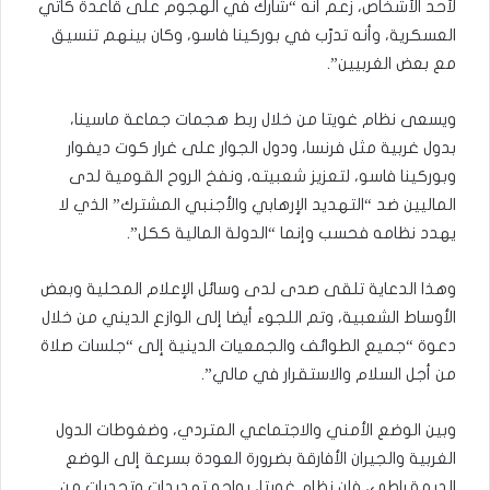
لأحد الأشخاص، زعم أنه “شارك في الهجوم على قاعدة كاتي
العسكرية، وأنه تدرّب في بوركينا فاسو، وكان بينهم تنسيق
مع بعض الغربيين”.
ويسعى نظام غويتا من خلال ربط هجمات جماعة ماسينا،
بدول غربية مثل فرنسا، ودول الجوار على غرار كوت ديفوار
وبوركينا فاسو، لتعزيز شعبيته، ونفخ الروح القومية لدى
الماليين ضد “التهديد الإرهابي والأجنبي المشترك” الذي لا
يهدد نظامه فحسب وإنما “الدولة المالية ككل”.
وهذا الدعاية تلقى صدى لدى وسائل الإعلام المحلية وبعض
الأوساط الشعبية، وتم اللجوء أيضا إلى الوازع الديني من خلال
دعوة “جميع الطوائف والجمعيات الدينية إلى “جلسات صلاة
من أجل السلام والاستقرار في مالي”.
وبين الوضع الأمني والاجتماعي المتردي، وضغوطات الدول
الغربية والجيران الأفارقة بضرورة العودة بسرعة إلى الوضع
الديمقراطي، فإن نظام غويتا، يواجه تهديدات وتحديات من