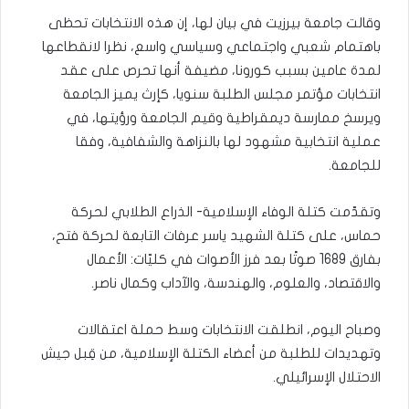
وقالت جامعة بيرزيت في بيان لها، إن هذه الانتخابات تحظى
باهتمام شعبي واجتماعي وسياسي واسع، نظرا لانقطاعها
لمدة عامين بسبب كورونا، مضيفة أنها تحرص على عقد
انتخابات مؤتمر مجلس الطلبة سنويا، كإرث يميز الجامعة
ويرسخ ممارسة ديمقراطية وقيم الجامعة ورؤيتها، في
عملية انتخابية مشهود لها بالنزاهة والشفافية، وفقا
للجامعة.
وتقدّمت كتلة الوفاء الإسلامية- الذراع الطلابي لحركة
حماس، على كتلة الشهيد ياسر عرفات التابعة لحركة فتح،
بفارق 1689 صوتًا بعد فرز الأصوات في كليّات: الأعمال
والاقتصاد، والعلوم، والهندسة، والآداب وكمال ناصر.
وصباح اليوم، انطلقت الانتخابات وسط حملة اعتقالات
وتهديدات للطلبة من أعضاء الكتلة الإسلامية، من قِبل جيش
الاحتلال الإسرائيلي.