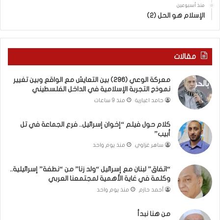
(
ت
منذ أسبوعين
ب
ى
الإسلام هو الحل (2)
ك
س
س
ل
ر
ي
ا
م
مقالات
ل
أ
ب
ب
معركة الوعي (296) بين التعايش مع الواقع وبين تغيير
ا
و
نموذج التجربة الإسلامية في الداخل الفلسطيني
ء
أ
حامد اغبارية
منذ 9 ساعات
)
ح
و
م
كلام حول فيلم “إخوان إسرائيل.. فرع الجماعة في تل
ا
د
أبيب”
ل
م
كَ
ن
ساهر غزاوي
منذ يوم واحد
بَ
ا
دِ
ل
“اتفاق” لبنان مع إسرائيل “ولد زنا” من “نطفة” إسرائيلية..
(
ر
وكلمة في غاية الأهمية لمجتمعنا العربي
ب
ي
أحمد حازم
منذ يوم واحد
ف
ن
ت
ة
من هنا نبدأ
ح
ي