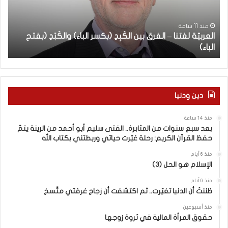
يّ
ع
ة
س
ب
ل
ن
منذ 11 ساعة
العربيّة لغتنا – الفرق بين الكَبِدِ (بكسر الباء) والكَبَدِ (بفتح
ا
غ
و
الباء)
ب
ت
ا
ن
ت
ا
م
–
ن
ا
ا
دين ودنيا
ل
ل
ف
م
منذ 14 ساعة
ر
ث
بعد سبع سنوات من المثابرة.. الفتى سليم أبو أحمد من الرينة يتمّ
ق
ا
حفظ القرآن الكريم: رحلة غيّرت حياتي وربطتني بكتاب الله
ب
ب
ي
ر
منذ 6 أيام
الإسلام هو الحل (3)
ن
ة
ا
.
منذ 6 أيام
ل
.
ظننتُ أن الدنيا تغيّرت.. ثم اكتشفت أن زجاج غرفتي متّسخ
كَ
ا
بِ
ل
منذ أسبوعين
حقوق المرأة المالية في ثروة زوجها
دِ
ف