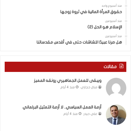
ب
ة
منذ أسبوع واحد
ا
ا
حقوق المرأة المالية في ثروة زوجها
ل
ل
ق
ف
منذ أسبوعين
د
الإسلام هو الحل (2)
ل
س
س
منذ أسبوعين
ه
ط
هل صرنا عبيدًا للشاشات حتى في أقدس مقدساتنا
ذ
ي
ا
ن
ا
ي
ل
ة
مقالات
ع
ب
ا
ي
ويبقى للعمل الجماهيري رونقه المميز
م
ن
منال حجازي
منذ 4 أيام
.
ا
.
ل
م
ت
ا
غ
أزمة العمل السياسي.. لا أزمة التمثيل البرلماني
ذ
ي
علي حيدر
منذ 4 أيام
ا
ي
ت
ب