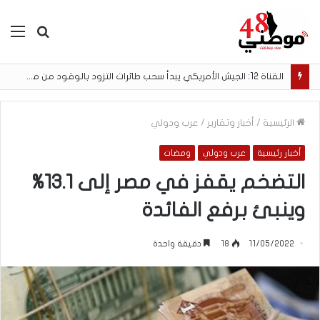
بحث
الق
عن
القناة 12: الجيش الأمريكي يبدأ سحب طائرات التزود بالوقود من مطار بن غوريون
الرئيسية
/
أخبار وتقارير
/
عرب ودولي
أخبار رئيسية
عرب ودولي
ومضات
التضخم يقفز في مصر إلى 13.1%
وينبئ برفع الفائدة
11/05/2022
18
دقيقة واحدة