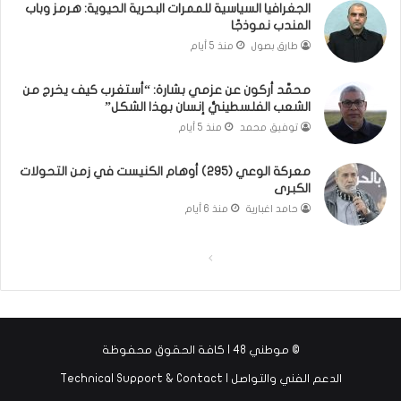
ق
و
الجغرافيا السياسية للممرات البحرية الحيوية: هرمز وباب
و
ا
المندب نموذجًا
ل
ل
طارق بصول
منذ 5 أيام
ا
م
ل
و
محمَّد أركون عن عزمي بشارة: “أستغرب كيف يخرج من
أ
ا
الشعب الفلسطينيُّ إنسان بهذا الشكل”
و
ج
توفيق محمد
منذ 5 أيام
ن
ه
ر
ة
و
معركة الوعي (295) أوهام الكنيست في زمن التحولات
الكبرى
ا
؟
حامد اغبارية
منذ 6 أيام
(
ف
ا
ا
ي
د
ل
ل
ي
ص
ص
و
ف
ف
)
© موطني 48 | كافة الحقوق محفوظة
ح
ح
الدعم الفني والتواصل | Technical Support & Contact
ة
ة