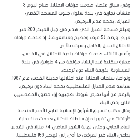
وفي سياق متصل، هدمت جرافات الاحتلال صباح اليوم 3
منشآت تجارية في بلدة سلوان جنوب المسجد الأقصى
المبارك، بحجة عدم الترخيص.
وتبلغ مساحة المنزل الذي هدم في جبل المبكر 200 متر
مربع، ويضم (5 غرف ومطبخ ومنافعهما)، إذ هدمت جرافات
الاحتلال المنزل بالكامل وسوته بالأرض.
وأمس الثلاثاء، هدمت جرافات بلدية الاحتلال في القدس،
عمارة سكنية قيد الإنشاء مؤلفة من 4 طوابق في بلدة
العيساوية، بذريعة البناء دون ترخيص.
وتواصل سلطات الاحتلال منذ احتلالها مدينة القدس عام 1967،
سياسة هدم المنازل الفلسطينية بحجة البناء دون ترخيص،
بالرغم من أنها تفرض شروطا تعجيزية إزاء حصول المقدسيين
على رخص البناء.
وقال مكتب تنسيق الشؤون الإنسانية التابع للأمم المتحدة
“أوتشا” في تقرير له إن سلطات الاحتلال هدمت منذ بداية
العام الجاري وحتى نهاية الشهر الماضي 74 منزلا في القدس
بداعي البناء غير المرخص ما أدى إلى تهجير 158 فلسطينيا.