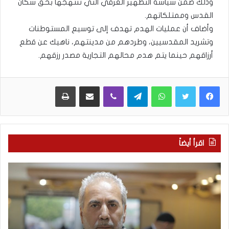
وذلك ضمن سياسة التطهير العرقي التي تنتهجها بحق سكان
القدس وممتلكاتهم.
وأضاف أن عمليات الهدم تهدف إلى توسيع المستوطنات
وتشريد المقدسيين، وطردهم من مدينتهم، ناهيك عن قطع
أرزاقهم حينما يتم هدم محالهم التجارية مصدر رزقهم.
WhatsApp
Telegram
Viber
مشاركة عبر البريد
طباعة
اقرأ أيضاً
م
ا
ع
ل
ر
ع
ك
ر
ة
ب
ا
يّ