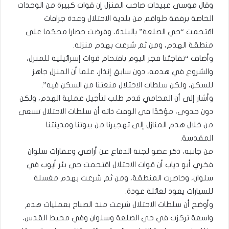
وقال موسى عبيدات صاحب المنزل إن قوات كبيرة من الوحدات
الخاصة برفقة طواقم من بلدية الاحتلال وعدة جرافات
اقتحمت “حي الصلعة” بالبلدة، وفرضت حصارا محكما على
منطقة الهدم، ومن ثم شرعت بهدم منزله.
وأضاف “تفاجئنا فجر اليوم باقتحام قوات إسرائيلية للمنزل،
والشروع في هدمه، دون سابق إنذار، علما أن المنزل جاهز
للسكن، ولكن سلطات الاحتلال منعتنا من السكن فيه”.
وأشار إلى أن المحامي قدم طلب لتأجيل عملية الهدم، ولكن
دون جدوى، مؤكدًا في الوقت ذاته أن سلطات الاحتلال تسعى
من خلال هدم المنازل إلى تهجيرنا من بيوتنا ومدينتنا
المقدسة.
من جانبه، ذكر عضو لجنة الدفاع عن أراضي وعقارات سلوان
فخري أبو دياب أن قوات الاحتلال اقتحمت حي بئر أيوب في
سلوان، وحاصرت المنطقة، ومن ثم شرعت بهدم مغسلة
للسيارات يعود لعائلة عودة.
وأوضح أن سلطات الاحتلال شرعت منذ الصباح بعمليات هدم
واسعة تركزت في حي الصلعة وسلوان وفي محيط القدس،