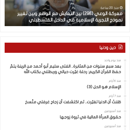
ل
ة
و
ل
منذ 20 ساعة
معركة الوعي (296) بين التعايش مع الواقع وبين تغيير
ال
ع
غ
نموذج التجربة الإسلامية في الداخل الفلسطيني
ال
ي
ت
(
ن
2
ا
–
9
6
ا
دين ودنيا
)
ل
ب
ف
منذ يوم واحد
ي
ر
بعد سبع سنوات من المثابرة.. الفتى سليم أبو أحمد من الرينة يتمّ
ن
ق
حفظ القرآن الكريم: رحلة غيّرت حياتي وربطتني بكتاب الله
ا
ب
ل
ي
منذ 6 أيام
الإسلام هو الحل (3)
ت
ن
ع
ا
منذ 7 أيام
ا
ل
ظننتُ أن الدنيا تغيّرت.. ثم اكتشفت أن زجاج غرفتي متّسخ
ي
كَ
ش
بِ
منذ أسبوعين
حقوق المرأة المالية في ثروة زوجها
م
دِ
ع
(
منذ أسبوعين
ا
ب