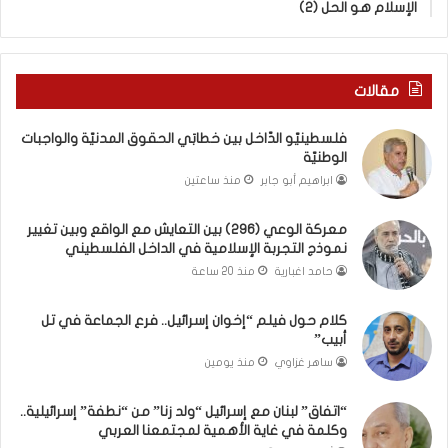
الإسلام هو الحل (2)
ل
ك
و
س
ا
ر
ق
ا
مقالات
ع
ل
و
ب
فلسطينيّو الدّاخل بين خطابَي الحقوق المدنيّة والواجبات
ب
ا
الوطنيّة
ي
ء
ابراهيم أبو جابر
منذ ساعتين
ن
)
ت
و
معركة الوعي (296) بين التعايش مع الواقع وبين تغيير
غ
ا
نموذج التجربة الإسلامية في الداخل الفلسطيني
ي
ل
ي
كَ
حامد اغبارية
منذ 20 ساعة
ر
بَ
ن
دِ
كلام حول فيلم “إخوان إسرائيل.. فرع الجماعة في تل
م
(
أبيب”
و
ب
ساهر غزاوي
منذ يومين
ذ
ف
ج
ت
“اتفاق” لبنان مع إسرائيل “ولد زنا” من “نطفة” إسرائيلية..
ا
ح
وكلمة في غاية الأهمية لمجتمعنا العربي
ل
ا