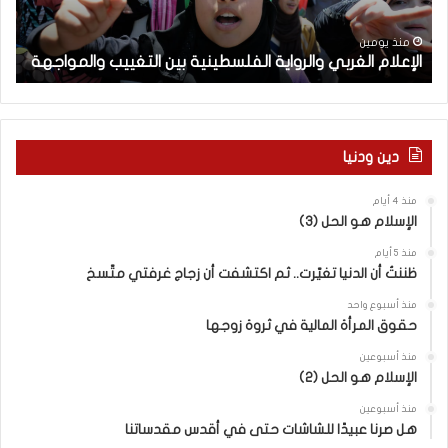
ا
ت
م
ل
ج
منذ يومين
الإعلام الغربي والرواية الفلسطينية بين التغييب والمواجهة
أ
غ
و
ر
ل
ب
ة
ي
ا
و
ل
دين ودنيا
ا
م
ل
ف
منذ 4 أيام
ر
ا
الإسلام هو الحل (3)
و
و
ا
ض
منذ 5 أيام
ي
ا
ظننتُ أن الدنيا تغيّرت.. ثم اكتشفت أن زجاج غرفتي متّسخ
ة
ت
منذ أسبوع واحد
ا
ا
حقوق المرأة المالية في ثروة زوجها
ل
ل
ف
ج
منذ أسبوعين
ل
الإسلام هو الحل (2)
د
س
ي
منذ أسبوعين
ط
د
هل صرنا عبيدًا للشاشات حتى في أقدس مقدساتنا
ي
ة