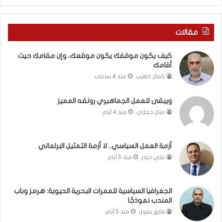
ن
ف
ي
ي
ة
ر
مقالات
ب
و
ي
م
كيف يكون موقفك يكون موقعك، وإن مقامك حيث
ن
ا
أقامك
ا
ب
كمال خطيب
منذ 4 ساعات
ل
ي
ت
ن
غ
ل
ويبقى للعمل الجماهيري رونقه المميز
ي
ب
منال حجازي
منذ 4 أيام
ي
ن
ب
ا
و
ن
أزمة العمل السياسي.. لا أزمة التمثيل البرلماني
ا
و
علي حيدر
منذ 5 أيام
ل
ت
م
ل
و
أ
الجغرافيا السياسية للممرات البحرية الحيوية: هرمز وباب
ا
ب
المندب نموذجًا
ج
ي
طارق بصول
منذ 5 أيام
ه
ب