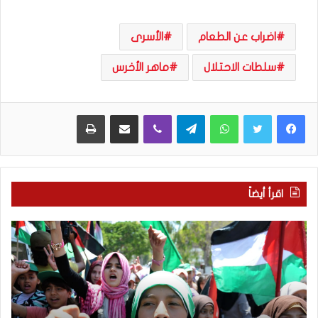
اضراب عن الطعام
الأسرى
سلطات الاحتلال
ماهر الأخرس
WhatsApp
Telegram
Viber
مشاركة عبر البريد
طباعة
اقرأ أيضاً
ا
م
ل
ا
إ
ذ
ع
ا
ل
ب
ا
ح
م
ث