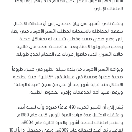
الأسير ماهر الأخرس المضرب عن الطعام منذ (64) يوماً رفضاً
لاعتقاله الإداري.
ولفت نادي الأسير، في بيان صحفي، إلى أن سلطات الاحتلال
تتعمد المماطلة بالاستجابة لمطلب الأسير الأخرس، حتى يصل
إلى وضع صحي صعب وخطير، يتسبب له بمشاكل صحية
يصعب مواجهتها لاحقاً، وهذا ما تعمدت فعله في غالبية
حالات الأسرى الذين خاضوا إضرابات عن الطعام لمدَدٍ طويلة.
ويواجه الأسير الأخرس، من بلدة سيلة الظهر في جنين، ظروفاً
صحية خطيرة وصعبة في مستشفى “كابلان”؛ حيث يحتجزه
الاحتلال منذ قرابة شهر بعد أن نقل من سجن “عيادة الرملة”،
ويرفض فيها أخذ المدعمات وإجراء الفحوص الطبية.
يُشار إلى أن الأسير الأخرس (49 عاماً) متزوج وأب لستة أبناء،
واعتقله الاحتلال عدة مرات؛ المرة الأولى كانت عام 1989م
واستمر اعتقاله لسبعة أشهر، والمرة الثانية عام 2004م
لعامين، ثم أُعيد اعتقاله عام 2009م، وبقي معتقلاً إدارياً لـ 16