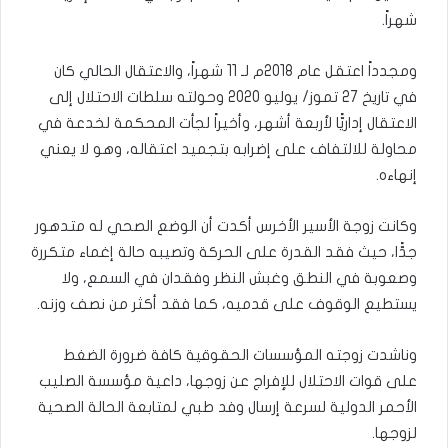
شهراً.
ومجدداً اعتقل عام 2018م لـ 11 شهراً، والاعتقال الحالي كان
في تاريخ 27 تموز/ يوليو 2020 وحولته سلطات الاحتلال إلى
الاعتقال إداريًّا لأربعة أشهر، وأخيراً لجأت المحكمة لخدعة في
محاولة للالتفاف على إضرابه بتجميد اعتقاله، وهو لا يعني
إنهاءه.
وكانت زوجة الأسير الأخرس أكدت أن الوضع الصحي له متدهور
جدًّا، حيث فقد القدرة على الحركة وتصيبه حالة إغماء متكررة
وصعوبة في النطق وغبش النظر وفقدان في السمع، ولا
يستطيع الوقوف على قدميه، كما فقد أكثر من نصف وزنه.
وناشدت زوجته المؤسسات الحقوقية كافة ضرورة الضغط
على قوات الاحتلال للإفراج عن زوجها، داعية مؤسسة الصليب
الأحمر الدولية لسرعة إرسال وفد طبي لمتابعة الحالة الصحية
لزوجها.