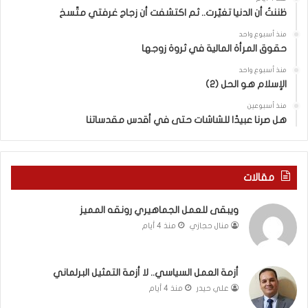
ا
ا
ظننتُ أن الدنيا تغيّرت.. ثم اكتشفت أن زجاج غرفتي متّسخ
ت
ب
منذ أسبوع واحد
ا
ا
حقوق المرأة المالية في ثروة زوجها
ل
ل
ج
ق
منذ أسبوع واحد
د
الإسلام هو الحل (2)
د
ي
س
منذ أسبوعين
د
ه
هل صرنا عبيدًا للشاشات حتى في أقدس مقدساتنا
ة
ذ
ف
ا
ي
ا
ر
ل
مقالات
و
ع
م
ا
ويبقى للعمل الجماهيري رونقه المميز
ا
م
منال حجازي
منذ 4 أيام
ب
.
ي
.
ن
م
ل
ا
أزمة العمل السياسي.. لا أزمة التمثيل البرلماني
ب
ذ
علي حيدر
منذ 4 أيام
ن
ا