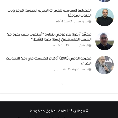
ا
ت
ن
ق
الجغرافيا السياسية للممرات البحرية الحيوية: هرمز وباب
و
و
المندب نموذجًا
ت
ل
طارق بصول
منذ 4 أيام
ل
ا
أ
ل
محمَّد أركون عن عزمي بشارة: “أستغرب كيف يخرج من
ب
أ
الشعب الفلسطينيُّ إنسان بهذا الشكل”
ي
و
توفيق محمد
منذ 5 أيام
ب
ن
؟
ر
(
و
معركة الوعي (295) أوهام الكنيست في زمن التحولات
الكبرى
ف
ا
ي
؟
حامد اغبارية
منذ 5 أيام
د
(
ي
ف
ا
ا
و
ي
)
د
ل
ل
ي
ص
ص
و
ف
ف
)
© موطني 48 | كافة الحقوق محفوظة
ح
ح