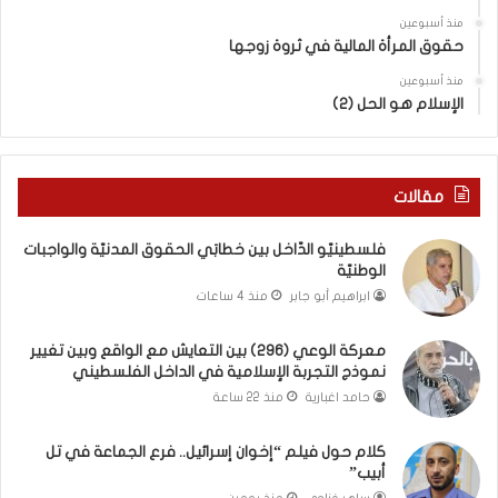
ي
كَ
ش
بِ
منذ أسبوعين
حقوق المرأة المالية في ثروة زوجها
م
دِ
ع
(
منذ أسبوعين
ا
ب
الإسلام هو الحل (2)
ل
ك
و
س
ا
ر
ق
ا
مقالات
ع
ل
و
ب
فلسطينيّو الدّاخل بين خطابَي الحقوق المدنيّة والواجبات
ب
ا
الوطنيّة
ي
ء
ابراهيم أبو جابر
منذ 4 ساعات
ن
)
ت
و
معركة الوعي (296) بين التعايش مع الواقع وبين تغيير
غ
ا
نموذج التجربة الإسلامية في الداخل الفلسطيني
ي
ل
ي
كَ
حامد اغبارية
منذ 22 ساعة
ر
بَ
ن
دِ
كلام حول فيلم “إخوان إسرائيل.. فرع الجماعة في تل
م
(
أبيب”
و
ب