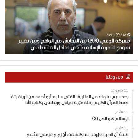
ر
ع
ك
ر
ة
ب
ا
يّ
ل
ة
و
ل
منذ 22 ساعة
معركة الوعي (296) بين التعايش مع الواقع وبين تغيير
ال
ع
غ
نموذج التجربة الإسلامية في الداخل الفلسطيني
ال
ي
ت
(
ن
2
ا
–
9
6
ا
دين ودنيا
)
ل
ب
ف
منذ يوم واحد
ي
ر
بعد سبع سنوات من المثابرة.. الفتى سليم أبو أحمد من الرينة يتمّ
ن
ق
حفظ القرآن الكريم: رحلة غيّرت حياتي وربطتني بكتاب الله
ا
ب
ل
ي
منذ 6 أيام
الإسلام هو الحل (3)
ت
ن
ع
ا
منذ 7 أيام
ا
ل
ظننتُ أن الدنيا تغيّرت.. ثم اكتشفت أن زجاج غرفتي متّسخ