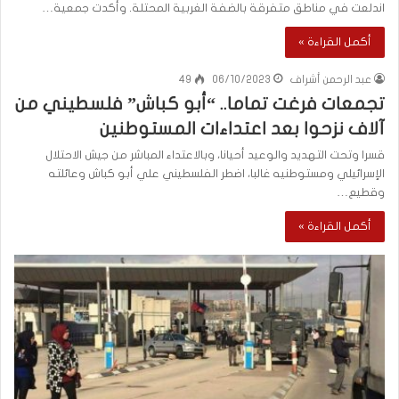
اندلعت في مناطق متفرقة بالضفة الغربية المحتلة. وأكدت جمعية…
أكمل القراءة »
عبد الرحمن أشراف
06/10/2023
49
تجمعات فرغت تماما.. “أبو كباش” فلسطيني من
آلاف نزحوا بعد اعتداءات المستوطنين
قسرا وتحت التهديد والوعيد أحيانا، وبالاعتداء المباشر من جيش الاحتلال
الإسرائيلي ومستوطنيه غالبا، اضطر الفلسطيني علي أبو كباش وعائلته
وقطيع…
أكمل القراءة »