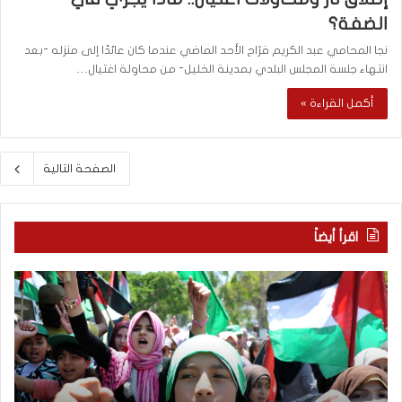
الضفة؟
نجا المحامي عبد الكريم فرّاح الأحد الماضي عندما كان عائدًا إلى منزله -بعد
انتهاء جلسة المجلس البلدي بمدينة الخليل- من محاولة اغتيال…
أكمل القراءة »
الصفحة التالية
اقرأ أيضاً
ا
م
ل
ا
إ
ذ
ع
ا
ل
ب
ا
ح
م
ث