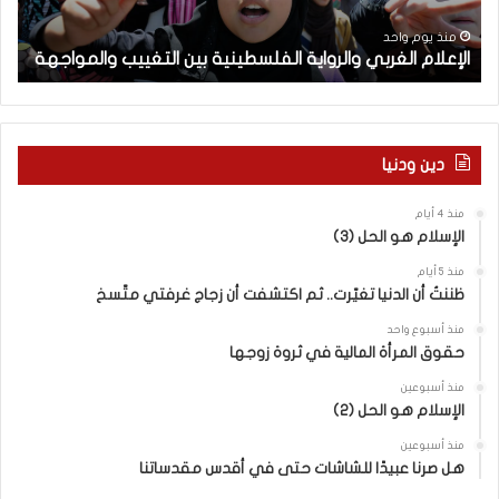
ا
ت
م
ل
ج
منذ يوم واحد
الإعلام الغربي والرواية الفلسطينية بين التغييب والمواجهة
أ
غ
و
ر
ل
ب
ة
ي
ا
و
ل
دين ودنيا
ا
م
ل
ف
منذ 4 أيام
ر
ا
الإسلام هو الحل (3)
و
و
ا
ض
منذ 5 أيام
ي
ا
ظننتُ أن الدنيا تغيّرت.. ثم اكتشفت أن زجاج غرفتي متّسخ
ة
ت
منذ أسبوع واحد
ا
ا
حقوق المرأة المالية في ثروة زوجها
ل
ل
ف
ج
منذ أسبوعين
ل
الإسلام هو الحل (2)
د
س
ي
منذ أسبوعين
ط
د
هل صرنا عبيدًا للشاشات حتى في أقدس مقدساتنا
ي
ة