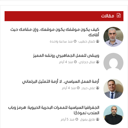
ن
ف
ي
ي
ة
ر
مقالات
ب
و
ي
م
كيف يكون موقفك يكون موقعك، وإن مقامك حيث
ن
ا
أقامك
ا
ب
كمال خطيب
منذ ساعة واحدة
ل
ي
ت
ن
غ
ل
ويبقى للعمل الجماهيري رونقه المميز
ي
ب
منال حجازي
منذ 4 أيام
ي
ن
ب
ا
و
ن
أزمة العمل السياسي.. لا أزمة التمثيل البرلماني
ا
و
علي حيدر
منذ 4 أيام
ل
ت
م
ل
و
أ
الجغرافيا السياسية للممرات البحرية الحيوية: هرمز وباب
ا
ب
المندب نموذجًا
ج
ي
طارق بصول
منذ 5 أيام
ه
ب
ة
؟