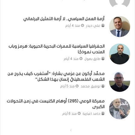
ي
.
ن
م
ل
ا
أزمة العمل السياسي.. لا أزمة التمثيل البرلماني
ب
ذ
علي حيدر
منذ 4 أيام
ن
ا
ا
ت
ن
ق
الجغرافيا السياسية للممرات البحرية الحيوية: هرمز وباب
و
و
المندب نموذجًا
ت
ل
طارق بصول
منذ 4 أيام
ل
ا
أ
ل
محمَّد أركون عن عزمي بشارة: “أستغرب كيف يخرج من
ب
أ
الشعب الفلسطينيُّ إنسان بهذا الشكل”
ي
و
توفيق محمد
منذ 5 أيام
ب
ن
؟
ر
(
و
معركة الوعي (295) أوهام الكنيست في زمن التحولات
الكبرى
ف
ا
ي
؟
حامد اغبارية
منذ 6 أيام
د
(
ي
ف
ا
ا
و
ي