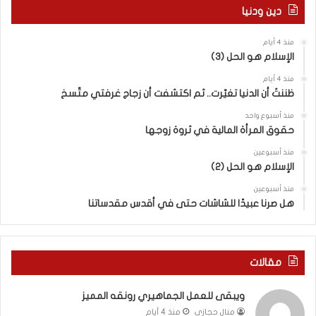
ل
م
دين ودنيا
م
ع
ف
ا
منذ 4 أيام
ا
ق
الإسلام هو الحل (3)
و
ل
ض
ه
منذ 4 أيام
ا
ا
ظننتُ أن الدنيا تغيّرت.. ثم اكتشفت أن زجاج غرفتي متّسخ
ت
ب
منذ أسبوع واحد
ا
ا
حقوق المرأة المالية في ثروة زوجها
ل
ل
ج
ق
منذ أسبوعين
د
الإسلام هو الحل (2)
د
ي
س
منذ أسبوعين
د
ه
هل صرنا عبيدًا للشاشات حتى في أقدس مقدساتنا
ة
ذ
ف
ا
ي
ا
ر
ل
مقالات
و
ع
م
ا
ويبقى للعمل الجماهيري رونقه المميز
ا
م
منال حجازي
منذ 4 أيام
ب
.