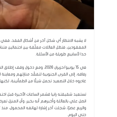
ب
ك
س
ر
ا
ل
ب
ا
لا يشبه الانتظار أي شكل آخر من أشكال الفقد، ففي ا
ء
المفقودين، فتظل العائلات معلّقة بين احتمالين متنا
)
حدا لأسابيع طويلة من الأسئلة.
و
ا
ل
كَ
رفاقه، إلى القرى الجنوبية لتفقّد منازلهم ومعاينة ا
بَ
غادروه خلال التصعيد تحمل شيئًا من الطمأنينة، لكنها 
دِ
(
ب
تستعيد شقيقته رانيا قشمر الساعات الأخيرة قبل اختف
ف
اتصل علي بالعائلة وأخبرهم أنه بخير، وأن المنزل تعرض
ت
والربع عصرًا، سُجلت آخر إشارة لهاتفه المحمول، منذ ت
ح
حتى اليوم.
ا