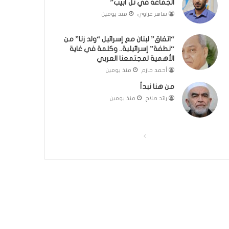
الجماعة في تل أبيب”
ت
ل
ساهر غزاوي
منذ يومين
ج
ب
ر
ا
“اتفاق” لبنان مع إسرائيل “ولد زنا” من
ب
ء
“نطفة” إسرائيلية.. وكلمة في غاية
ة
)
الأهمية لمجتمعنا العربي
ا
أحمد حازم
منذ يومين
ل
إ
من هنا نبدأ
س
رائد صلاح
منذ يومين
ل
ا
م
ي
ا
ا
ة
ل
ل
ف
ص
ص
ي
ا
ف
ف
ل
ح
ح
د
ة
ة
ا
خ
ا
ا