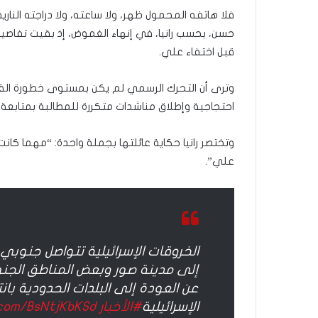
فلا هاتفه المحمول ظهر، ولا ساعته، ولا دراجته النا
حسن، بحسب رانيا، في إنهاء الغموض، إذ بقيت تفاصيل 
قبل اختفاء علي.
وترى أن التحرك الرسمي لم يكن بمستوى خطورة القض
احتجاجية وإطلاق مناشدات متكررة للمطالبة بمتابعة 
وتختصر رانيا حكاية عائلتها بجملة واحدة: “مهما كانت
علي”.
الخروقات الإسرائيلية تتواصل جنوبي 
إلى مدينة صور وبعض المناطق الجنوبي
عن العودة إلى البلدات الحدودية بانت
الإسرائيلية
#الأخبار
.com/BsNtjKbKSd