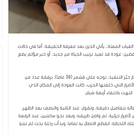
ق
ا
ل
م
د
ن
يّ
ة
لغياب المعتاد، يأتي الحزن بعد معرفة الحقيقة، أما في حالات
و
قضين؛ عودة قد تعيد ترتيب الحياة من جديد، أو خبر مؤلم يضع
ا
ل
و
ا
في 15 يونيو/حزيران 2026، ومع دخول وقف إطلاق النار حيّز التنفيذ، توجه علي قشمر (39 عاما)، برفقة عدد من
ج
لأضرار التي خلفتها الحرب، كانت العودة إلى المكان الذي
ب
انتهت باختفاء أربعة شبان.
ا
ت
ا
ائه بتفاصيل دقيقة، وتقول: عند الثانية والنصف بعد الظهر،
ل
 لأضرار جزئية، ثم واصل طريقه، وبعد نحو ساعتين، عند الرابعة
و
لك اللحظة، انقطع الاتصال به تماما، وبدأت رحلة بحث لم تنتهِ
ط
ن