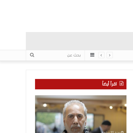
عمود
بحث
جانبي
عن
اقرأ أيضاً
م
ا
ع
ل
ر
ع
ك
ر
ة
ب
ا
يّ
منذ 21 ساعة