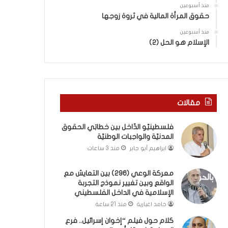
ا
ب
منذ أسبوعين
ل
ك
حقوق المرأة المالية في ثروة زوجها
و
س
ا
منذ أسبوعين
ر
الإسلام هو الحل (2)
ق
ا
ع
ل
و
ب
ب
ا
ي
ء
ن
)
مقالات
ت
و
غ
ا
فلسطينيّو الدّاخل بين خطابَي الحقوق
ي
ل
المدنيّة والواجبات الوطنيّة
ي
كَ
ابراهيم أبو جابر
منذ 3 ساعات
ر
بَ
ن
دِ
م
(
معركة الوعي (296) بين التعايش مع
و
الواقع وبين تغيير نموذج التجربة
ب
الإسلامية في الداخل الفلسطيني
ذ
ف
ج
ت
حامد اغبارية
منذ 21 ساعة
ا
ح
كلام حول فيلم “إخوان إسرائيل.. فرع
ل
ا