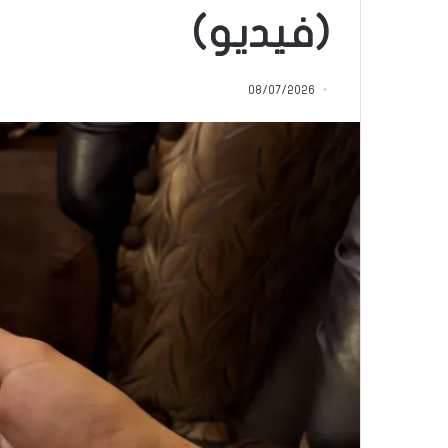
ة
(فيديو)
منذ 23 ساعة
ل
العربيّة لغتنا – الفر
غ
الباء) والكَبَدِ (بفتح 
ت
08/07/2026
ن
ا
–
ا
ل
ف
ر
ق
ب
ي
ن
ا
ل
كَ
بِ
دِ
(