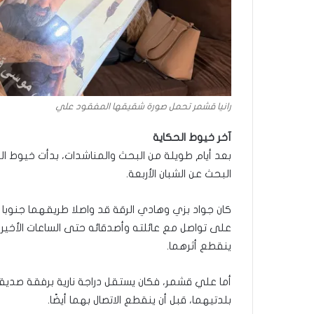
رانيا قشمر تحمل صورة شقيقها المفقود علي
آخر خيوط الحكاية
بعد أيام طويلة من البحث والمناشدات، بدأت خيوط 
البحث عن الشبان الأربعة.
كان جواد بزي وهادي الرقة قد واصلا طريقهما جنوبا ع
على تواصل مع عائلته وأصدقائه حتى الساعات الأخير
ينقطع أثرهما.
أما علي قشمر، فكان يستقل دراجة نارية برفقة صدي
بلدتيهما، قبل أن ينقطع الاتصال بهما أيضًا.