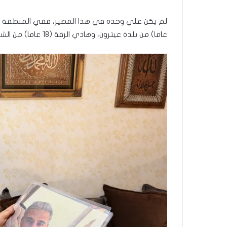
ل
ب
ا
عاما) من بلدة عيترون، وهادي الرقة (18 عاما) من الشهابية، وجواد بزي (18 عاما) من بنت جبيل.
ء
)