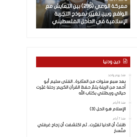
ل
ة
معركة الوعي (296) بين التعايش مع
منذ 23 ساعة
و
ل
الواقع وبين تغيير نموذج التجربة
العربيّة لغتنا – 
ع
غ
الإسلامية في الداخل الفلسطيني
الباء) والكَبَدِ (
ي
ت
(
ن
2
ا
–
9
6
ا
)
ل
ب
ف
دين ودنيا
ي
ر
ن
ق
منذ يوم واحد
ا
ب
بعد سبع سنوات من المثابرة.. الفتى سليم أبو
ل
ي
أحمد من الرينة يتمّ حفظ القرآن الكريم: رحلة غيّرت
ت
ن
حياتي وربطتني بكتاب الله
ع
ا
منذ 6 أيام
ا
ل
الإسلام هو الحل (3)
ي
كَ
ش
بِ
منذ 7 أيام
م
ظننتُ أن الدنيا تغيّرت.. ثم اكتشفت أن زجاج غرفتي
دِ
متّسخ
ع
(