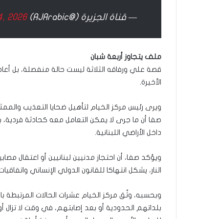
— قناة الجزيرة (@AJArabic)
4, 2026
ملف يتجاوز أربعة شبان
قصة علي ورفاقه الثلاثة ليست حالة منفصلة، بل أعاد
الأخيرة.
ويرى رئيس مركز الخيام لتأهيل ضحايا التعذيب وال
صفا أن ما جرى لا يمكن التعامل معه كحادثة فردية، ب
داخل الأراضي اللبنانية.
ويؤكد صفا، أن احتجاز مدنيين لبنانيين أو اعتقال مصا
النار، يشكل انتهاكا للقانون الدولي الإنساني واتفاقيات
وبحسبه، وثّق مركز الخيام عشرات الحالات المرتبطة بال
بلداتهم الحدودية أو بعد إصابتهم، في وقت لا تزال