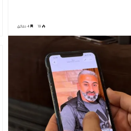
يّ
منذ 3 ساعات
و
ق بين الكَبِدِ (بكسر
فلسطينيّو الدّاخل بين خطابَي الحقوق
ا
الباء)
المدنيّة والواجبات الوطنيّة
ل
19
4 دقائق
دّ
ا
خ
ل
ب
ي
ن
خ
ط
ا
بَ
ي
ا
ل
ح
ق
و