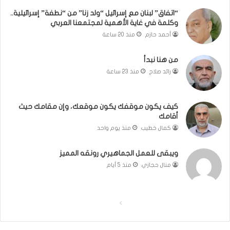
ي
إ
“اتفاق” لبنان مع إسرائيل “ولد زنا” من “نطفة” إسرائيلية..
ت
س
وكلمة في غاية الأهمية لمجتمعنا العربي
ل
ر
أ
ا
أحمد حازم
منذ 20 ساعة
ب
ئ
ي
ي
من هنا نبدأ
ب
ل
رائد صلاح
منذ 23 ساعة
”
ي
ة
.
كيف يكون موقفك يكون موقعك، وإن مقامك حيث
.
أقامك
و
كمال خطيب
منذ يوم واحد
ك
ل
ويبقى للعمل الجماهيري رونقه المميز
م
ة
منال حجازي
منذ 5 أيام
ف
ي
غ
ا
ا
ا
ل
ل
ي
ة