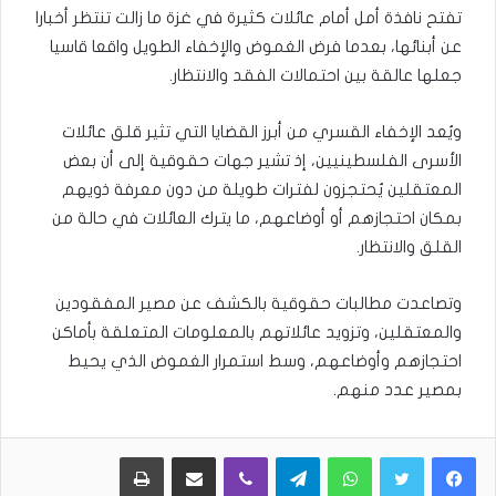
تفتح نافذة أمل أمام عائلات كثيرة في غزة ما زالت تنتظر أخبارا
عن أبنائها، بعدما فرض الغموض والإخفاء الطويل واقعا قاسيا
جعلها عالقة بين احتمالات الفقد والانتظار.
ويُعد الإخفاء القسري من أبرز القضايا التي تثير قلق عائلات
الأسرى الفلسطينيين، إذ تشير جهات حقوقية إلى أن بعض
المعتقلين يُحتجزون لفترات طويلة من دون معرفة ذويهم
بمكان احتجازهم أو أوضاعهم، ما يترك العائلات في حالة من
القلق والانتظار.
وتصاعدت مطالبات حقوقية بالكشف عن مصير المفقودين
والمعتقلين، وتزويد عائلاتهم بالمعلومات المتعلقة بأماكن
احتجازهم وأوضاعهم، وسط استمرار الغموض الذي يحيط
بمصير عدد منهم.
WhatsApp
Telegram
Viber
مشاركة عبر البريد
طباعة