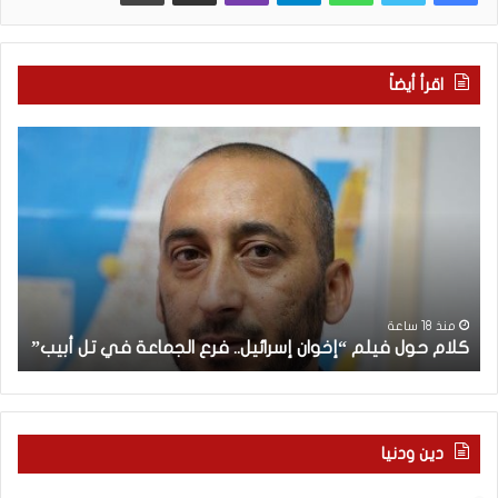
اقرأ أيضاً
ك
“
ل
ا
ا
ت
م
ف
ح
ا
و
ق
ل
”
ف
ل
“
ي
ب
منذ 18 ساعة
كلام حول فيلم “إخوان إسرائيل.. فرع الجماعة في تل أبيب”
و
ل
ن
م
ا
“
ن
إ
م
خ
ع
دين ودنيا
و
إ
ا
س