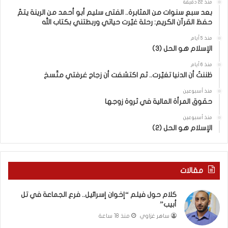
منذ 22 دقيقة
ن
ر
بعد سبع سنوات من المثابرة.. الفتى سليم أبو أحمد من الرينة يتمّ
إ
ا
حفظ القرآن الكريم: رحلة غيّرت حياتي وربطتني بكتاب الله
س
ئ
ر
ي
منذ 5 أيام
الإسلام هو الحل (3)
ا
ل
ئ
“
منذ 6 أيام
ي
و
ظننتُ أن الدنيا تغيّرت.. ثم اكتشفت أن زجاج غرفتي متّسخ
ل
ل
.
د
منذ أسبوعين
حقوق المرأة المالية في ثروة زوجها
.
ز
ف
ن
منذ أسبوعين
ر
ا
الإسلام هو الحل (2)
ع
”
ا
م
ل
ن
ج
“
مقالات
م
ن
ا
ط
كلام حول فيلم “إخوان إسرائيل.. فرع الجماعة في تل
ع
ف
أبيب”
ة
ة
ساهر غزاوي
منذ 18 ساعة
ف
”