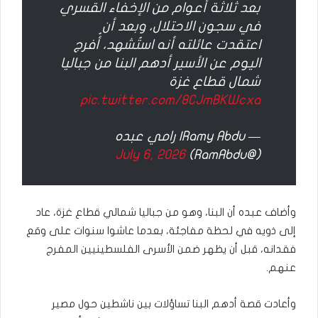
بعد ثلاثة أعوام من الإخفاء القسري
في سجون الاحتلال، وبعد أن
اعتقدت عائلته أنه استُشهد، أُفرج
اليوم عن الأسير أدهم البنا من جباليا
شمال قطاع غزة
pic.twitter.com/8CJmBKWcxa
— Ramy Abdu| رامي عبده
July 6, 2026
(@RamAbdu)
وأضاف عبده أن البنا، وهو من جباليا شمالي قطاع غزة، عاد
إلى ذويه في لحظة مفاجئة، بعدما عاشوا سنوات على وقع
فقدانه، قبل أن يظهر ضمن الأسرى الفلسطينيين المفرج
عنهم.
وأعادت قصة أدهم البنا تساؤلات بين ناشطين حول مصير