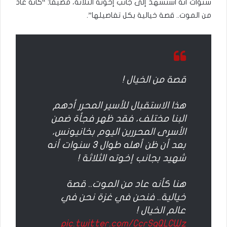
سنوات أنه استُشهد إلى جانب إخوته الثلاثة، مضيفا: “كأنه عاد
من الموت.. قصة خيالية بكل تفاصيلها”.
قصة من الخيال !
هذا الاستقبال للأسير المحرر أدهم
البنا مختلف، فقد ظهر فجأة ضمن
الأسرى المحررين اليوم بخانيونس،
بعد أن ظن أهله طوال 3 سنوات أنه
شهيد بجانب إخوته الثلاثة !
هنا كأنه عاد من الموت.. قصة
خيالية.. فنحن في غزة نحن في
عالم الخيال !
pic.twitter.com/CcrSqQLCWz