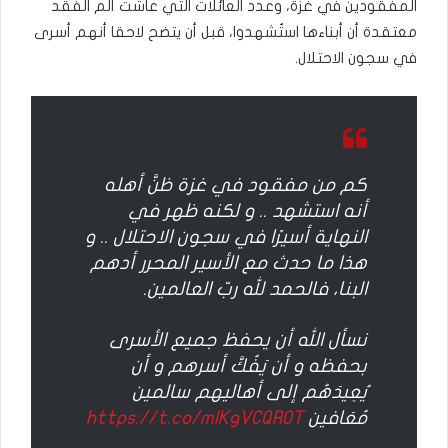
المفقودين في غزة، وعدد العائلات التي عاشت ألم الفقد
معتقدة أن أبناءها استُشهدوا، قبل أن يتضح لاحقا أنهم أسرى
في سجون الاحتلال.
كم من مفقود في غزة ظنَّ أهله
أنه استشهد .. و لكنه ظهر في
النهاية أسيرًا في سجون الاحتلال .. و
هذا ما حدث مع الأسير المحرر أدهم
البنا، فالحمد لله ربّ العالمين.
نسأل الله أن يحفظ جميع الأسرى
بحفظه و أن يَفُكَّ أسرهم و أن
يُعِيدَهُم إلى أهاليهم سالمين
مُعَافين
https://t.co/mlKgVCQROT