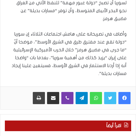
لسوريا أن تصبح “دولة عبور مهمة” للنفط الآتي من العراق
نحو البحر الأبيض المتوسط، وأن توفر “مسارات بديلة” عن
مضيق هرمز.
وأضاف في تصريحاته على هامش اجتماعات الثلاثاء إن سوريا
“دولة تقع عند مفترق طرق في الشرق الأوسط”، موضحا أنّ
“ما جرى في مضيق هرمز” خلال الحرب الأميركية الإسرائيلية
على إيران “يزيد كذلك من أهمية سوريا”، بعدما بات “واضحا
أنه إذا أردنا الاستثمار في الشرق الأوسط، فسيتعين علينا إيجاد
مسارات بديلة”.
WhatsApp
Telegram
Viber
مشاركة عبر البريد
طباعة
اقرأ أيضاً