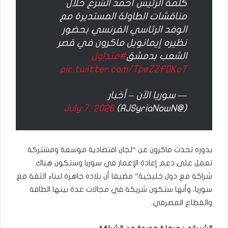
كلمة الرئيس أحمد الشرع خلال
مناقشات الطاولة المستديرة مع
الوفد الرئاسي الفرنسي بحضور
نظيره إيمانويل ماكرون في قصر
الشعب بدمشق
#متداول
pic.twitter.com/TpeZZFDKoT
— سوريا الآن – أخبار
July 7, 2026
(@AJSyriaNowN)
بدوره تحدث ماكرون عن “لجان اقتصادية موسعة ومشتركة
تعمل على دعم إعادة الإعمار في سوريا وستكون هناك
شراكة مع دول خليجية” مضيفا أن بلاده جاهزة لبناء الثقة مع
سوريا، وأنها ستكون شريكة في مجالات عدة بينها الطاقة
والقطاع المصرفي.