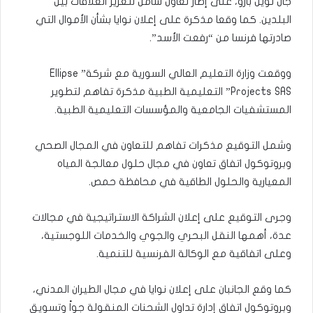
جان نويل بارو، على إطار تعاون شامل لتعزيز العلاقات بين
البلدين. كما وقعا مذكرة على إعلان نوايا بشأن الأموال التي
صادرتها فرنسا من “رفعت الأسد”.
ووقعت وزارة التعليم العالي السورية مع شركة” Ellipse
Projects SAS” التعليمية الطبية مذكرة تفاهم لتطوير
المستشفيات الجامعية والمؤسسات التعليمية الطبية.
وشمل التوقيع مذكرات تفاهم للتعاون في المجال الصحي
وبروتوكول اتفاق تعاون في مجال حلول معالجة المياه
‏المعيارية والحلول الطاقية في محافظة حمص.‏
وجرى التوقيع على إعلان الشراكة الاستراتيجية في مجالات
عدة، أهمها النقل البحري والجوي والخدمات اللوجستية،
وعلى اتفاقية مع الوكالة الفرنسية للتنمية.
كما وقع الجانبان على إعلان نوايا في مجال الطيران المدني،
وبروتوكول اتفاق إدارة تداول الشحنات المنقولة جواً وتسويق