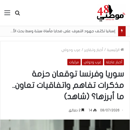
بحث
الق
عن
إسبانيا تكثف جهود التعرف على ضحايا مأساة سبتة وسط بحث الأسر عن المفقودين
الرئيسية
/
أخبار وتقارير
/
عرب ودولي
أخبار عاجلة
عرب ودولي
مرئيات
سوريا وفرنسا توقعان حزمة
مذكرات تفاهم واتفاقيات تعاون..
ما أبرزها؟ (شاهد)
08/07/2026
14
2 دقائق