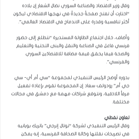
وقال وزير الاقتصاد والصناعة السوري نضال الشعار إن بلاده
“اختارت أن تفتح صفحةً جديدةً في نهجها الاقتصادي ليكون
‏أكثر تنافسية وقدرة على الاندماج في الاقتصاد العالمي”.‏
وأضاف، خلال اجتماع الطاولة المستديرة “نتطلع إلى حضور
فرنسي فاعل ‏في الصناعة والنقل والبنى التحتية والتعليم
والصحة فيما يحقق قيمة مضافة ‏للاقتصادَين السوري
والفرنسي”.
‏بدوره أوضح الرئيس التنفيذي لمجموعة “سي أم أي- سي
جي أم” رودولف سعاد إن المجموعة تقوم بإعادة تفعيل
مرفأ اللاذقية، ونتوقع شراكات مهمة مع دمشق في ‏مجالات
مختلفة.‏
تعاون نفطي
وقال الرئيس التنفيذي لشركة “توتال إنرجي” باتريك بويانيه
في تصريحات نقلتها وكالة الصحافة الفرنسية، إنه يمكن