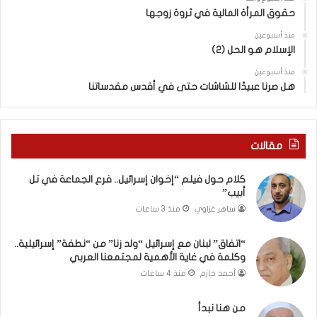
“
حقوق المرأة المالية في ثروة زوجها
و
ل
منذ أسبوعين
د
الإسلام هو الحل (2)
ز
منذ أسبوعين
ن
هل صرنا عبيدًا للشاشات حتى في أقدس مقدساتنا
ا
”
م
ن
مقالات
“
ن
كلام حول فيلم “إخوان إسرائيل.. فرع الجماعة في تل
ط
أبيب”
ف
ساهر غزاوي
منذ 3 ساعات
ة
”
إ
“اتفاق” لبنان مع إسرائيل “ولد زنا” من “نطفة” إسرائيلية..
وكلمة في غاية الأهمية لمجتمعنا العربي
س
ر
أحمد حازم
منذ 4 ساعات
ا
ئ
من هنا نبدأ
ي