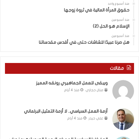
ت
ب
منذ أسبوع واحد
ا
ا
حقوق المرأة المالية في ثروة زوجها
ل
ل
ج
ق
منذ أسبوعين
د
الإسلام هو الحل (2)
د
ي
س
منذ أسبوعين
د
ه
هل صرنا عبيدًا للشاشات حتى في أقدس مقدساتنا
ة
ذ
ف
ا
ي
ا
ر
ل
مقالات
و
ع
م
ا
ويبقى للعمل الجماهيري رونقه المميز
ا
م
منال حجازي
منذ 4 أيام
ب
.
ي
.
ن
م
ل
ا
أزمة العمل السياسي.. لا أزمة التمثيل البرلماني
ب
ذ
علي حيدر
منذ 4 أيام
ن
ا
ا
ت
ن
ق