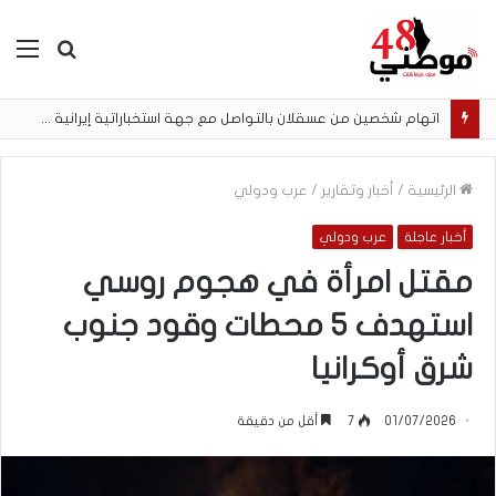
بحث
الق
عن
اتهام شخصين من عسقلان بالتواصل مع جهة استخباراتية إيرانية وتنفيذ مهام تصوير مقابل أموال رقمية
الرئيسية
/
أخبار وتقارير
/
عرب ودولي
أخبار عاجلة
عرب ودولي
مقتل امرأة في هجوم روسي
استهدف 5 محطات وقود جنوب
شرق أوكرانيا
01/07/2026
7
أقل من دقيقة