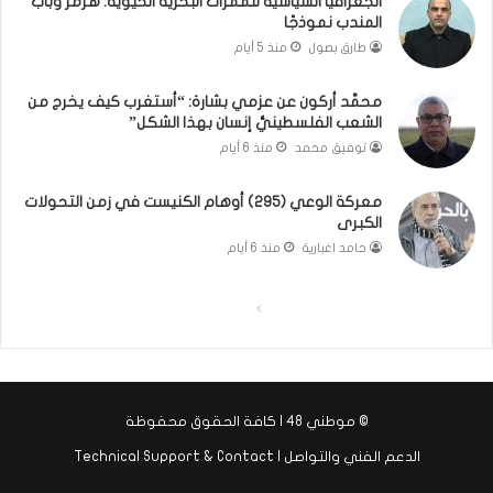
الجغرافيا السياسية للممرات البحرية الحيوية: هرمز وباب
و
و
المندب نموذجًا
ت
ل
طارق بصول
منذ 5 أيام
ل
ا
أ
ل
محمَّد أركون عن عزمي بشارة: “أستغرب كيف يخرج من
ب
أ
الشعب الفلسطينيُّ إنسان بهذا الشكل”
ي
و
توفيق محمد
منذ 6 أيام
ب
ن
؟
ر
(
و
معركة الوعي (295) أوهام الكنيست في زمن التحولات
الكبرى
ف
ا
ي
؟
حامد اغبارية
منذ 6 أيام
د
(
ي
ف
ا
ا
و
ي
)
د
ل
ل
ي
ص
ص
و
ف
ف
)
© موطني 48 | كافة الحقوق محفوظة
ح
ح
الدعم الفني والتواصل | Technical Support & Contact
ة
ة