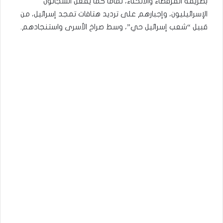
بطريقة القرفصاء والانحناء، تماما كما يفعل السجانون
الإسرائيليون، وإجبارهم على ترديد هتافات تمجد إسرائيل، من
قبيل “شعب إسرائيل حي”، وسط صراخ الأسرى واستنجادهم.