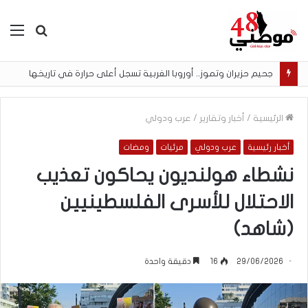
بحث
الق
عن
جحيم حزيران وتموز.. أوروبا الغربية تسجل أعلى حرارة في تاريخها
الرئيسية
/
أخبار وتقارير
/
عرب ودولي
أخبار رئيسية
عرب ودولي
مرئيات
ومضات
نشطاء هولنديون يحاكون تعذيب
الاحتلال للأسرى الفلسطينيين
(شاهد)
29/06/2026
16
دقيقة واحدة