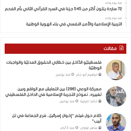
ا
ي
منذ يوم واحد
ل
72 ساردة يتلون أكثر من 545 جزءًا في السرد القرآني الثاني بأم الفحم
ة
غ
ب
منذ يوم واحد
ر
غ
التربية الإسلامية والأمن النفسي في بناء الهوية الوطنية
ب
ز
ي
ة
ة
ب
ت
م
مقالات
س
ن
ج
ع
فلسطينيّو الدّاخل بين خطابَي الحقوق المدنيّة والواجبات
ل
إ
الوطنيّة
أ
د
ابراهيم أبو جابر
منذ يومين
ع
خ
ل
ا
ى
ل
معركة الوعي (296) بين التعايش مع الواقع وبين
تغييره.. نموذج التجربة الإسلامية في الداخل الفلسطيني
ح
م
ر
س
حامد اغبارية
منذ يومين
ا
ت
ر
ل
كلام حول فيلم “إخوان إسرائيل.. فرع الجماعة في تل
ة
ز
أبيب”
ف
م
ساهر غزاوي
منذ 3 أيام