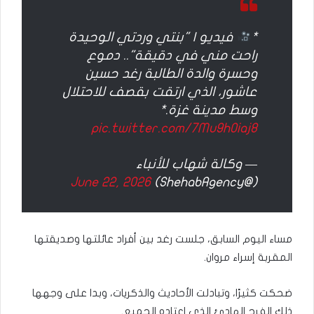
*
فيديو | "بنتي وردتي الوحيدة
راحت مني في دقيقة".. دموع
وحسرة والدة الطالبة رغد حسين
عاشور، الذي ارتقت بقصف للاحتلال
وسط مدينة غزة.*
pic.twitter.com/7Mu9h0iaj8
— وكالة شهاب للأنباء
June 22, 2026
(@ShehabAgency)
مساء اليوم السابق، جلست رغد بين أفراد عائلتها وصديقتها
المقربة إسراء مروان.
ضحكت كثيرًا، وتبادلت الأحاديث والذكريات، وبدا على وجهها
ذلك الفرح الهادئ الذي اعتاده الجميع.