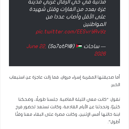
مدنية في حي الرمال غربي مدينة
غزة بعدد من الغارات وقتل شهيدة
على الأقل وأصاب عددا من
المواطنين
pic.twitter.com/EESvrYAvYz
— ساحات
(@Sa7atPl)
June 22,
2026
أما صديقتها المقربة إسراء مروان، فما زالت عاجزة عن استيعاب
الخبر.
تقول: “كانت معي الليلة الماضية. جلسنا طويلًا، وضحكنا
كثيرًا، وتحدثنا عن الأيام القادمة، وكانت تستعد لحضور فرح
ابنة خالتها أمس الإثنين، وكانت مصرة على البقاء معنا وقتًا
أطول”.