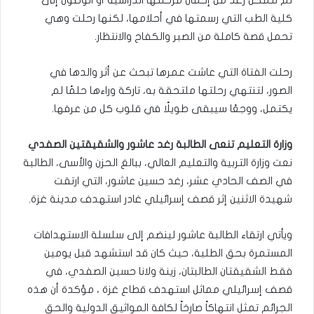
لم تتمكن رغد من إكمال مرحلتها الدراسية أو الوصول إلى
كلية الطب التي رسمتها في أحلامها، لكنها رحلت وهي
تحمل قصة كاملة من الصبر والكفاح والانتظار.
رحلت الفتاة التي عاشت عمرها تبحث عن أثر والدها في
الصور، لتنتهي رحلتها ملتحقة به، تاركة وراءها حلمًا لم
يكتمل، ووجعًا سيبقى طويلًا في قلوب كل من عرفها.
وزارة التعليم تنعى الطالبة رغد عاشور والشقيقتين الصفدي
نعت وزارة التربية والتعليم العالي، ببالغ الحزن والأسى، الطالبة
في الصف الحادي عشر، رغد حسين عاشور، التي ارتقت
شهيدة الاثنين إثر قصف إسرائيلي غادر استهدف مدينة غزة.
ويأتي ارتقاء الطالبة عاشور لينضم إلى سلسلة الاستهدافات
المستمرة بحق الطلبة، حيث كان قد استشهد قبل يومين
فقط الشقيقتان الطالبتان، زينة ولانا حسين الصفدي، في
قصف إسرائيلي مماثل استهدف قطاع غزة ، مؤكدة أن هذه
الجرائم تمثل انتهاكاً صارخاً لكافة المواثيق الدولية والحق