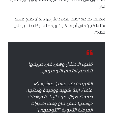
هي”.
وتضيف بحرقة: “كانت تقول دائمًا إنها تريد أن تصبح طبيبة
مثلما كان يتمنى أبوها. كان شهيد علم، وكانت تسير على
خطاه”.
قتلها الاحتلال وهي في طريقها
لتقديم امتحان التوجيهي..
الشهيدة رغد حسين عاشور (18
عاما)، ابنة شهيد ووحيدة والدتها،
صمدت طوال حرب الإبادة وواصلت
دراستها حتى حان وقت اختبارات
المرحلة الثانوية "التوجيهي"