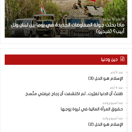
ب
ح
ح
ا
ث
م
ت
ا
منذ 19 ساعة
ماذا بحثت جولة المفاوضات الجديدة في روما بين لبنان وتل
ج
ت
أبيب؟ (فيديو)
ا
و
ل
ل
آ
ة
خ
ا
ر
ل
م
دين ودنيا
م
ع
ف
ا
منذ 3 أيام
ا
ق
الإسلام هو الحل (3)
و
ل
ض
ه
منذ 4 أيام
ا
ا
ظننتُ أن الدنيا تغيّرت.. ثم اكتشفت أن زجاج غرفتي متّسخ
ت
ب
منذ أسبوع واحد
ا
ا
حقوق المرأة المالية في ثروة زوجها
ل
ل
ج
ق
منذ أسبوع واحد
د
الإسلام هو الحل (2)
د
ي
س