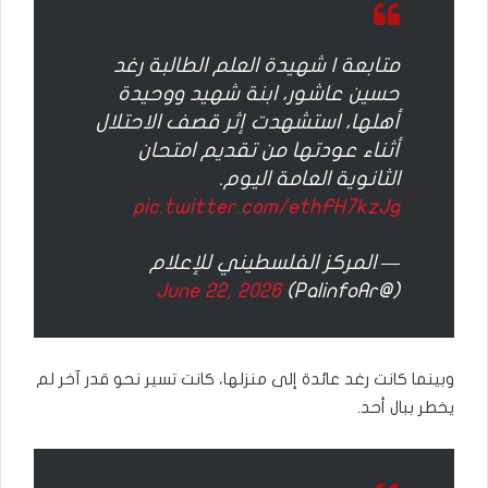
متابعة | شهيدة العلم الطالبة رغد
حسين عاشور، ابنة شهيد ووحيدة
أهلها، استشهدت إثر قصف الاحتلال
أثناء عودتها من تقديم امتحان
الثانوية العامة اليوم.
pic.twitter.com/ethFH7kzJg
— المركز الفلسطيني للإعلام
June 22, 2026
(@PalinfoAr)
وبينما كانت رغد عائدة إلى منزلها، كانت تسير نحو قدر آخر لم
يخطر ببال أحد.