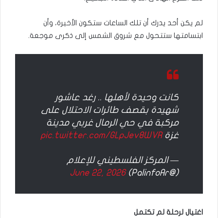
لم يكن أحد يدرك أن تلك الساعات ستكون الأخيرة، وأن
ابتسامتها ستتحول مع شروق الشمس إلى ذكرى موجعة.
كانت وحيدة لأهلها .. رغد عاشور
شهيدة بقصف طائرات الاحتلال على
مركبة في حي الرمال غربي مدينة
غزة
pic.twitter.com/GLpJev8WVR
— المركز الفلسطيني للإعلام
June 22, 2026
(@PalinfoAr)
اغتيال لرحلة لم تكتمل