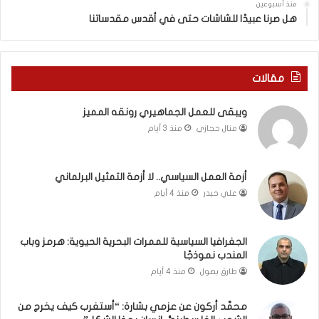
منذ أسبوعين
د
ه
هل صرنا عبيدًا للشاشات حتى في أقدس مقدساتنا
ة
ذ
ف
ا
ي
ا
ر
ل
مقالات
و
ع
م
ا
ويبقى للعمل الجماهيري رونقه المميز
ا
م
منال حجازي
منذ 3 أيام
ب
.
ي
.
ن
م
ل
ا
أزمة العمل السياسي.. لا أزمة التمثيل البرلماني
ب
ذ
علي حيدر
منذ 4 أيام
ن
ا
ا
ت
ن
ق
الجغرافيا السياسية للممرات البحرية الحيوية: هرمز وباب
و
و
المندب نموذجًا
ت
ل
طارق بصول
منذ 4 أيام
ل
ا
أ
ل
محمَّد أركون عن عزمي بشارة: “أستغرب كيف يخرج من
ب
أ