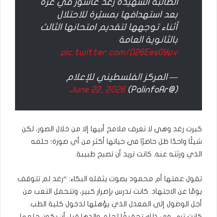
الطالبة الشهيدة رغد عاشور في غزة
بعد استهدافها بمسيّرة للاحتلال
أثناء توجهها لتقديم امتحانها الثالث
بالثانوية العامة
pic.twitter.com/D26Ees0Ypv
— المركز الفلسطيني للإعلام
June 22, 2026
(@PalinfoAr)
كبرت رغد وهي لا تعرف ملامح أبيها إلا من خلال الصور، لكن
شيئًا واحدًا ظل حاضرًا في حياتها أكثر من أي صورة؛ حلمه
الذي ورثته عنه. كانت تريد أن تصبح طبيبة.
تقول عمتها أم محمود بصوت يثقله البكاء: “رغد لم تتوقف
يومًا عن الاجتهاد. كانت تدرس بإصرار كبير، وتتحمل التعب من
أجل الوصول إلى المعدل الذي يؤهلها لدخول كلية الطب.
كانت ترى في ذلك تحقيقًا لحلم والدها قبل أن يكون حلمها