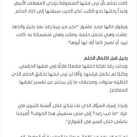
كانت تحلم بأن ترى ابنتها المتفوقة ترتدي المعطف الأبيض
وتبدأ رحلتها نحو الطب، لكن الحرب سبقتها إلى ذلك الحلم.
ويقول خالها مجد عاشور: “نحن من ربينا رغد بعد رحيل والدها.
عاشت وهي تحمل حلمه، وماتت وهي متمسكة به. كانت
تريد أن تصبح كما أراد لها أبوها”.
رحيل قبل اكتمال الحلم
ورحلت رغد تاركة خلفها مقعدًا فارغًا في صفها الدراسي،
وكتبًا لم تكمل قراءتها، وأمًا لن ترى ابنتها تحقق الحلم الذي
انتظرته سنوات، وصديقات ما زلن يبحثن عن تفسير لغيابها
المفاجئ.
وتردد إسراء السؤال الذي بات يتكرر على ألسنة كثيرين في
غزة: “ما ذنب رغد؟ إلى متى سنعيش هذا الخوف؟ أصبحنا
نخشى حتى السير في الشوارع”.