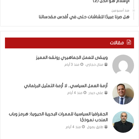
د
الإسلام هو الحل (2)
د
ي
س
منذ أسبوعين
د
ه
هل صرنا عبيدًا للشاشات حتى في أقدس مقدساتنا
ة
ذ
ف
ا
ي
ا
ر
ل
مقالات
و
ع
م
ا
ويبقى للعمل الجماهيري رونقه المميز
ا
م
منال حجازي
منذ 3 أيام
ب
.
ي
.
ن
م
ل
ا
أزمة العمل السياسي.. لا أزمة التمثيل البرلماني
ب
ذ
علي حيدر
منذ 4 أيام
ن
ا
ا
ت
ن
ق
الجغرافيا السياسية للممرات البحرية الحيوية: هرمز وباب
و
و
المندب نموذجًا
ت
ل
طارق بصول
منذ 4 أيام
ل
ا
أ
ل