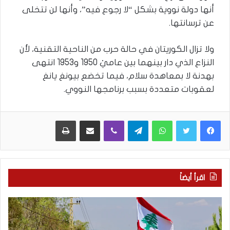
أنها دولة نووية بشكل “لا رجوع فيه”، وأنها لن تتخلى
عن ترسانتها.
ولا تزال الكوريتان في حالة حرب من الناحية التقنية، لأن
النزاع الذي دار بينهما بين عاميْ 1950 و1953 انتهى
بهدنة لا بمعاهدة سلام، فيما تخضع بيونغ يانغ
لعقوبات متعددة بسبب برنامجها النووي.
WhatsApp
Telegram
Viber
مشاركة عبر البريد
طباعة
اقرأ أيضاً
م
5
ا
ا
ذ
ق