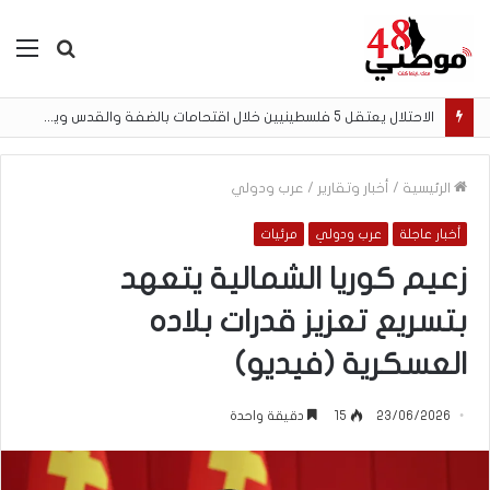
بحث
الق
عن
الاحتلال يعتقل 5 فلسطينيين خلال اقتحامات بالضفة والقدس ويفجر أجزاءً من منزل في مخيم قلنديا
الرئيسية
/
أخبار وتقارير
/
عرب ودولي
أخبار عاجلة
عرب ودولي
مرئيات
زعيم كوريا الشمالية يتعهد
بتسريع تعزيز قدرات بلاده
العسكرية (فيديو)
23/06/2026
15
دقيقة واحدة