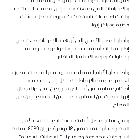
لأمن المقاومة -وفقا لتعريفها- إن التحقيقات
والاعترافات التي جُمعت قادت إلى تحييد خلايا نائمة
وتفكيك عبوات ناسفة كانت مزروعة داخل منشآت
مدنية ومراكز إيواء.
وأشار المصدر الأمني إلى أن هذه الإجراءات جاءت في
إطار عمليات أمنية استباقية لمواجهة ما وصفه
بمحاولات زعزعة الاستقرار الداخلي.
وأضاف أن الأيام المقبلة ستشهد نشر اعترافات مصورة
لعناصر متهمة بالارتباط بالاحتلال، إلى جانب تنفيذ
أحكام عقابية في أشخاص متورطين في جرائم قال
إنها أسفرت عن استشهاد عدد من الفلسطينيين في
القطاع.
وفي سياق متصل، أعلنت قوة “رادع” التابعة لأمن
المقاومة أنها نفذت في 12 يونيو/حزيران 2026 عملية
استهدفت مجموعة وصفتها بـ”العصابات العميلة”