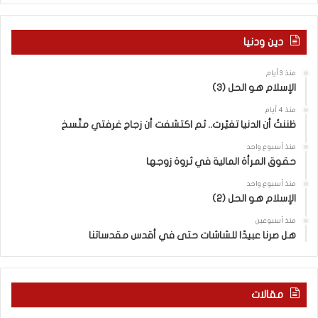
ة
خ
ا
ر
ل
م
دين ودنيا
م
ع
ف
ا
منذ 3 أيام
ا
ق
الإسلام هو الحل (3)
و
ل
ض
ه
منذ 4 أيام
ا
ا
ظننتُ أن الدنيا تغيّرت.. ثم اكتشفت أن زجاج غرفتي متّسخ
ت
ب
منذ أسبوع واحد
ا
ا
حقوق المرأة المالية في ثروة زوجها
ل
ل
ج
ق
منذ أسبوع واحد
د
الإسلام هو الحل (2)
د
ي
س
منذ أسبوعين
د
ه
هل صرنا عبيدًا للشاشات حتى في أقدس مقدساتنا
ة
ذ
ف
ا
ي
ا
ر
ل
مقالات
و
ع
م
ا