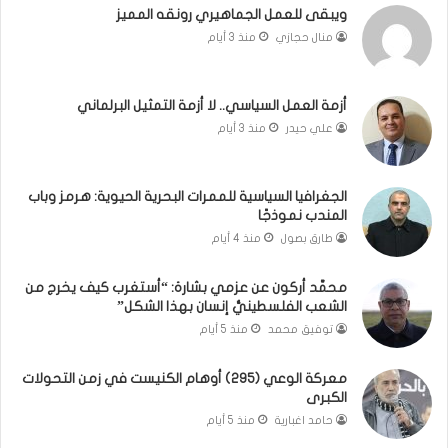
ويبقى للعمل الجماهيري رونقه المميز
ا
م
منال حجازي
منذ 3 أيام
ب
.
ي
.
ن
م
ل
ا
أزمة العمل السياسي.. لا أزمة التمثيل البرلماني
ب
ذ
علي حيدر
منذ 3 أيام
ن
ا
ا
ت
ن
ق
الجغرافيا السياسية للممرات البحرية الحيوية: هرمز وباب
و
و
المندب نموذجًا
ت
ل
طارق بصول
منذ 4 أيام
ل
ا
أ
ل
محمَّد أركون عن عزمي بشارة: “أستغرب كيف يخرج من
ب
أ
الشعب الفلسطينيُّ إنسان بهذا الشكل”
ي
و
توفيق محمد
منذ 5 أيام
ب
ن
؟
ر
(
و
معركة الوعي (295) أوهام الكنيست في زمن التحولات
الكبرى
ف
ا
ي
؟
حامد اغبارية
منذ 5 أيام
د
(