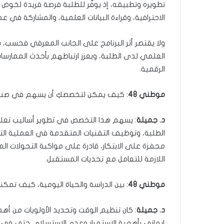
تطويره وتطبيقه، إذ يوفّر للطلبة فرصة فريدة لخوض 
الاحترافية، وقراءة البيانات العلمية، والمشاركة في 
ولا يقتصر أثر البرنامج على الجانب المعرفي فحسب، 
العلمي لدى الطلبة، ويعزز ارتباطهم بأحدث الممارسا
الرقمية.
موطني 48
: كيف يمكن لتخصصكِ أن يسهم في صناعة بي
د. جميلة
: يسهم هذا التخصص في تطوير أساليب تعلي
الطلبة، وتوظيف التقنيات المتقدمة في العملية التع
محفزة على الابتكار، قادرة على مواكبة التحولات الم
اللازمة للتعامل مع تحديات المستقبل.
موطني 48
: بين الدراسة والحياة اليومية، كيف تمكن
د. جميلة
: كان تنظيم الوقت وتحديد الأولويات من أه
إيماني بأهمية الاستمرار وعدم الاستسلام، حتى في