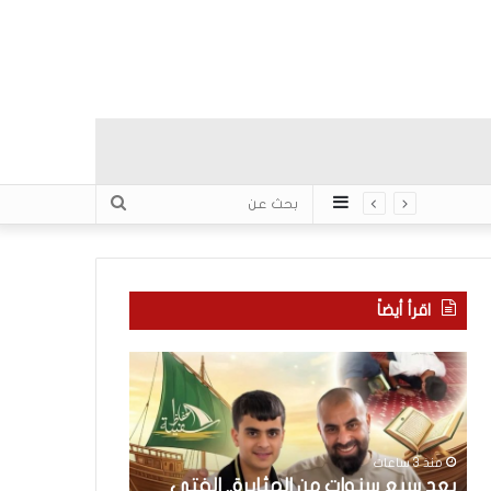
عمود
بحث
جانبي
عن
اقرأ أيضاً
ب
ك
ع
ل
د
ا
س
م
ب
ح
منذ 3 ساعات
ع
و
بعد سبع سنوات من المثابرة.. الفتى