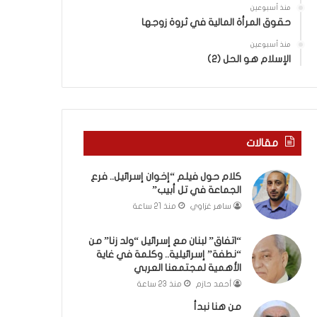
ى
ر
منذ أسبوعين
س
ع
حقوق المرأة المالية في ثروة زوجها
ل
ا
ي
منذ أسبوعين
ل
الإسلام هو الحل (2)
م
ج
أ
م
ب
ا
و
ع
أ
ة
ح
ف
مقالات
م
ي
د
ت
كلام حول فيلم “إخوان إسرائيل.. فرع
م
ل
الجماعة في تل أبيب”
ن
أ
ساهر غزاوي
منذ 21 ساعة
ا
ب
ل
ي
ر
ب
“اتفاق” لبنان مع إسرائيل “ولد زنا” من
ي
“نطفة” إسرائيلية.. وكلمة في غاية
”
الأهمية لمجتمعنا العربي
ن
ة
أحمد حازم
منذ 23 ساعة
ي
من هنا نبدأ
ت