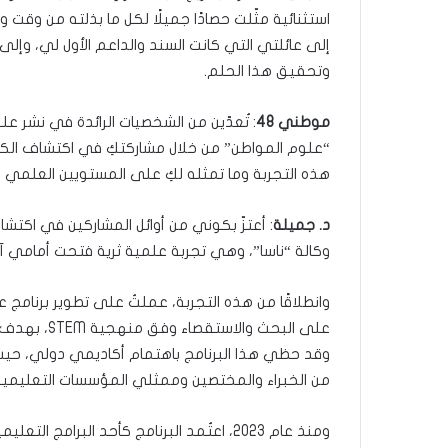
استثنائية مثّلت حصادًا جميلًا لكل ما بذلته من وقت 
إلى عائلتي التي كانت السند والداعم الأول لي، و
وتحقيق هذا الحلم.
موطني 48
: تُعدّين من الشخصيات الرائدة في نشر عل
هذه التجربة وما تمثله لكِ على المستويين العلمي و
د. جميلة
وكالة “ناسا”، وهي تجربة علمية ثرية فتحت أمامي آف
وانطلاقًا من هذه التجربة، عملتُ على تطوير برنامج
على البحث و
وقد حظي هذا البرنامج باهتمام أكاديمي دولي، حيث ع
من الخبراء والمختصين وممثلي المؤسسات التعليمية 
ومنذ عام 2023، اعتُمد البرنامج كأحد البرا