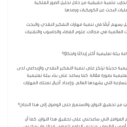
تجارب علمية حقيقية من خلال تحليل الصور الفلكية
عمليات البحث عن الكويكبات ورصدها.
بل يسهم أيضًا في تنمية مهارات التفكير النقدي والبحث
ت العالمية في مجالات علوم الفضاء والحاسوب والتقنيات
ئة تعليمية أكثر إبداعًا وابتكارًا؟
مية حديثة ترتكز على تنمية التفكير النقدي والإبداعي لدى
ليمية بصورة فعّالة. كما يساعد على بناء بيئة تعليمية
تسارعة التي يشهدها العالم، وإعداد أجيال تمتلك المهارات
تِ من تحقيق التوازن والاستمرار حتى الوصول إلى هذا النجاح؟
م العوامل التي ساعدتني على تحقيق هذا التوازن. كما أن
 أصعب الظروف، منحني الدافع للمضي قدمًا. ولا يمكنني