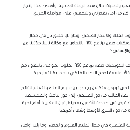
وتعب وتحديات خلال هذه الرحلة العلمية. وأهدي هذا الإنجاز
إلى كل من آمن بقدراتي وشجعني على مواصلة الطريق
وم الفلك والابتكار العلمي، وكان لكِ حضور بارز في مجال
“علوم المواطن” من خلال مشاركتكِ في اكتشاف الكويكبات ضمن برنامج IASC بالتعاون مع وكالة ناسا. حدّثينا عن
الإنساني؟
: أعتزّ بكوني من أوائل المشاركين في اكتشاف الكويكبات ضمن برنامج IASC لعلوم المواطن، بالتعاون مع
اقًا واسعة لدمج البحث الفلكي بالعملية التعليمية.
 علمي تربوي متكامل يجمع بين علوم الفلك والتعلّم القائم
الاستقصاء وفق منهجية STEM، بهدف نقل الطالب من دور المتلقي إلى دور الباحث والمكتشف.
ُرض في جامعة الأخوين بمدينة إفران المغربية أمام نخبة
من دول الشرق الأوسط وشمال أفريقيا.
مج التعليمية المتميزة في مجال تعليم العلوم والفضاء، وما زلت أواصل