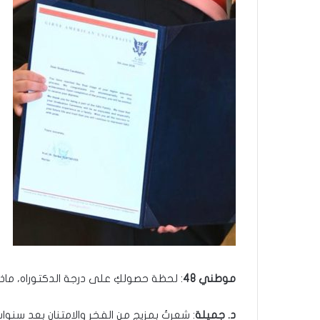
موطني 48
: لحظة حصولكِ على درجة الدكتوراه، ماذا
د. جميلة
: شعرتُ بمزيج من الفخر والامتنان بعد سنوا