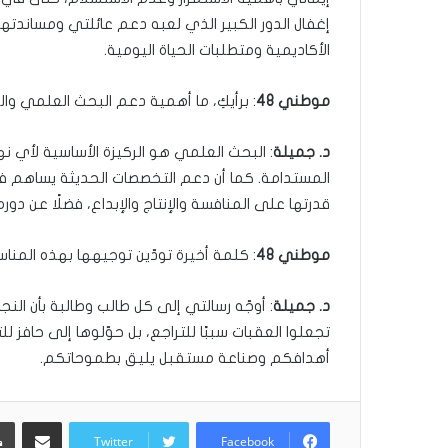
إغفال الدور الكبير الذي لعبه دعم عائلتي ومساندت
الأكاديمية ومتطلبات الحياة اليومية.
موطني 48
: برأيكِ، ما أهمية دعم البحث العلمي وا
د. جميلة
: البحث العلمي هو الركيزة الأساسية لأي 
المستدامة. كما أن دعم التخصصات الحديثة يساهم في 
قدرتها على المنافسة والإنتاج والإبداع، فضلًا عن دوره 
موطني 48
: كلمة أخيرة تودّين توجيهها بهذه المنا
د. جميلة
: أوجّه رسالتي إلى كل طالب وطالبة بأن النجاح 
تجعلوا العقبات سببًا للتراجع، بل حوّلوها إلى حافز 
أهدافكم وصناعة مستقبل يليق بطموحاتكم.
مشاركة عبر البريد
Twitter
Facebook