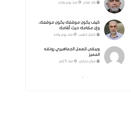
رائد صلاح
منذ يوم واحد
مّ
ح
ف
كيف يكون موقفك يكون موقعك،
ظ
وإن مقامك حيث أقامك
ا
كمال خطيب
منذ يوم واحد
ل
ق
ر
ويبقى للعمل الجماهيري رونقه
آ
المميز
ن
منال حجازي
منذ 5 أيام
ا
ل
ا
ا
ك
ر
ل
ل
ي
ص
ص
م
ف
ف
:
ر
ح
ح
ح
ة
ة
ل
ا
ا
ة