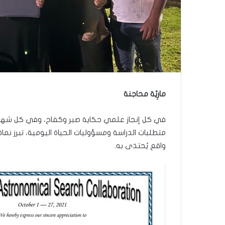
ر
ع
ا
ل
ج
م
ا
ع
ة
مارِيّة محاجنة
ف
ي
ت
في كل إنجاز علمي حكاية صبر وكفاح، وفي كل شهادة 
ل
متطلبات الدراسة ومسؤوليات الحياة اليومية، تبرز نم
أ
واقع يُحتذى به.
ب
ي
ب
”