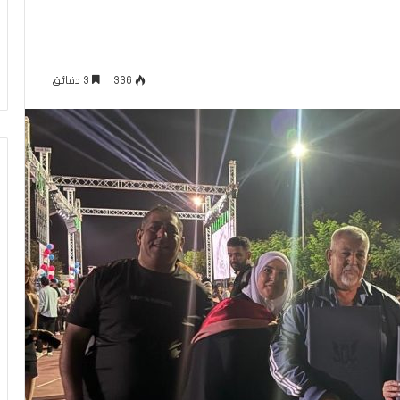
ة
منذ 54 دقيقة
ل
ان إسرائيل.. فرع
العربيّة لغتنا – الفرق بين الكَبِدِ (بكسر
غ
يب”
الباء) والكَبَدِ (بفتح الباء)
ت
336
3 دقائق
ن
ا
–
ا
ل
ف
ر
ق
ب
ي
ن
ا
ل
كَ
بِ
دِ
(