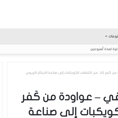
وعات
غزة لمدة أسبوعين
ن كَفر كنا.. من اكتشاف الكويكبات إلى صناعة الابتكار التربوي
ا
ل
قي – عواودة من كَفر
ع
ر
كويكبات إلى صناعة
ب
يّ