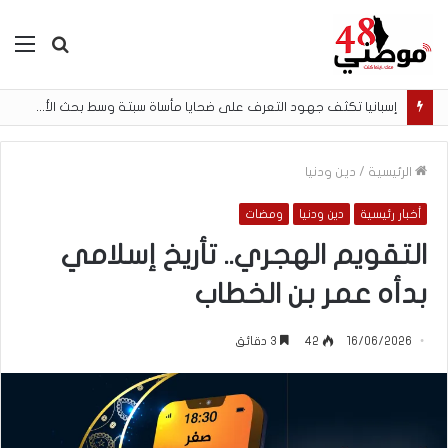
بحث
الق
عن
إسبانيا تكثف جهود التعرف على ضحايا مأساة سبتة وسط بحث الأسر عن المفقودين
الرئيسية
/
دين ودنيا
أخبار رئيسية
دين ودنيا
ومضات
التقويم الهجري.. تأريخ إسلامي
بدأه عمر بن الخطاب
16/06/2026
42
3 دقائق