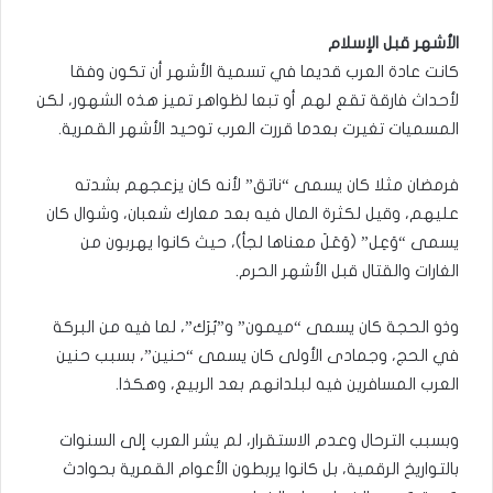
الأشهر قبل الإسلام
كانت عادة العرب قديما في تسمية الأشهر أن تكون وفقا
لأحداث فارقة تقع لهم أو تبعا لظواهر تميز هذه الشهور، لكن
المسميات تغيرت بعدما قررت العرب توحيد الأشهر القمرية.
فرمضان مثلا كان يسمى “ناتق” لأنه كان يزعجهم بشدته
عليهم، وقيل لكثرة المال فيه بعد معارك شعبان، وشوال كان
يسمى “وَعِل” (وَعَلَ معناها لجأ)، حيث كانوا يهربون من
الغارات والقتال قبل الأشهر الحرم.
وذو الحجة كان يسمى “ميمون” و”بُرَك”، لما فيه من البركة
في الحج، وجمادى الأولى كان يسمى “حنين”، بسبب حنين
العرب المسافرين فيه لبلدانهم بعد الربيع، وهكذا.
وبسبب الترحال وعدم الاستقرار، لم يشر العرب إلى السنوات
بالتواريخ الرقمية، بل كانوا يربطون الأعوام القمرية بحوادث