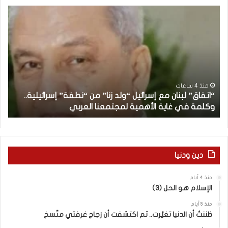
“
م
ا
ن
ت
ه
ف
ن
ا
ا
ق
ن
”
ب
ل
د
منذ 4 ساعات
“اتفاق” لبنان مع إسرائيل “ولد زنا” من “نطفة” إسرائيلية..
ب
أ
وكلمة في غاية الأهمية لمجتمعنا العربي
م
ن
ا
ن
م
ع
دين ودنيا
إ
س
منذ 4 أيام
ر
الإسلام هو الحل (3)
ا
ئ
منذ 5 أيام
ي
ظننتُ أن الدنيا تغيّرت.. ثم اكتشفت أن زجاج غرفتي متّسخ
ل