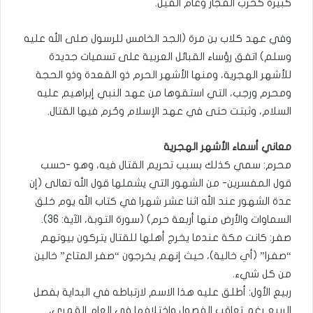
كبيرة كحرب الفجار وعام الفيل.
وفي عهد كلاب بن مرة (الجد الخامس للرسول صلى الله عليه
وسلم) اتفق رؤساء القبائل العربية على تسميات جديدة
للأشهر الهجرية، ومنها الأشهر الحرم ذو القعدة وذو الحجة
ومحرم ورجب، التي استقوها من عهد النبي إبراهيم عليه
السلام، وثبتت حتى في عهد الإسلام وحُرم فيها القتال.
معاني أسماء الأشهر الهجرية
محرم: سمي كذلك بسبب تحريم القتال فيه، وهو -حسب
قول المفسرين- من الشهور التي يشملها قول الله تعالى (إن
عدة الشهور عند الله اثنا عشر شهرا في كتاب الله يوم خلق
السماوات والأرض منها أربعة حرم) (سورة التوبة، الآية: 36).
صفر: كانت مكة عندما يخرج أهلها للقتال يتركون بيوتهم
“صفرا” (أي خالية)، حيث إنهم يخرجون “صفر المتاع” خالين
من كل شيء.
ربيع الأول: أطلق عليه هذا الاسم لارتباطه في البداية بفصل
الربيع رغم تعاقب الفصول واختلافها في العام القمري،