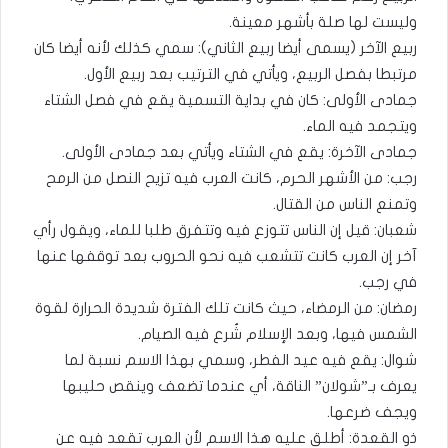
وليست لها صلة بأشهر معينة.
ربيع الآخر (يسمى أيضا ربيع الثاني): سمي كذلك لأنه أيضا كان
مرتبطا بفصل الربيع، ويأتي في الترتيب بعد ربيع الأول.
جمادى الأولى: كان في بداية التسمية يقع في فصل الشتاء
ويتجمد فيه الماء.
جمادى الآخرة: يقع في الشتاء ويأتي بعد جمادى الأولى.
رجب: من الأشهر الحرم، كانت العرب فيه تزيح النصل من الرمح
وتمنع الناس من القتال.
شعبان: قيل إن الناس تتوزع فيه وتتفرق طلبا للماء، ويقول رأي
آخر إن العرب كانت تتشعب فيه نحو الحروب بعد توقفها عنها
في رجب.
رمضان: من الرمضاء، حيث كانت تلك الفترة شديدة الحرارة لقوة
الشمس فيها، وبعد الإسلام شُرع فيه الصيام.
شوال: يقع فيه عيد الفطر، وسمي بهذا الاسم نسبة لما
يعرف بـ”شولان” الناقة، أي عندما تضعف وينقص حليبها
ويجف ضرعها.
ذو القعدة: أطلق عليه هذا الاسم لأن العرب تقعد فيه عن