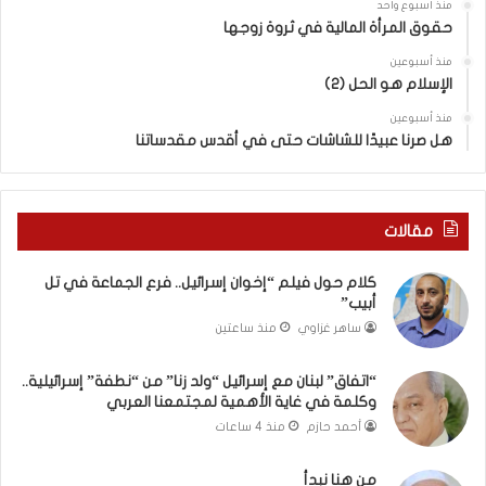
منذ أسبوع واحد
“
حقوق المرأة المالية في ثروة زوجها
و
ل
منذ أسبوعين
د
الإسلام هو الحل (2)
ز
منذ أسبوعين
ن
هل صرنا عبيدًا للشاشات حتى في أقدس مقدساتنا
ا
”
م
ن
مقالات
“
ن
كلام حول فيلم “إخوان إسرائيل.. فرع الجماعة في تل
ط
أبيب”
ف
ساهر غزاوي
منذ ساعتين
ة
”
إ
“اتفاق” لبنان مع إسرائيل “ولد زنا” من “نطفة” إسرائيلية..
وكلمة في غاية الأهمية لمجتمعنا العربي
س
ر
أحمد حازم
منذ 4 ساعات
ا
ئ
من هنا نبدأ