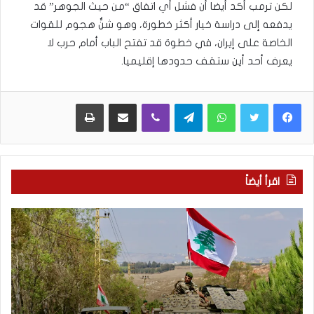
لكن ترمب أكد أيضا أن فشل أي اتفاق “من حيث الجوهر” قد
يدفعه إلى دراسة خيار أكثر خطورة، وهو شنُّ هجوم للقوات
الخاصة على إيران، في خطوة قد تفتح الباب أمام حرب لا
يعرف أحد أين ستقف حدودها إقليميا.
WhatsApp
Telegram
Viber
مشاركة عبر البريد
طباعة
اقرأ أيضاً
م
5
ا
ا
ذ
ق
ا
ت
ب
ح
ح
ا
ث
م