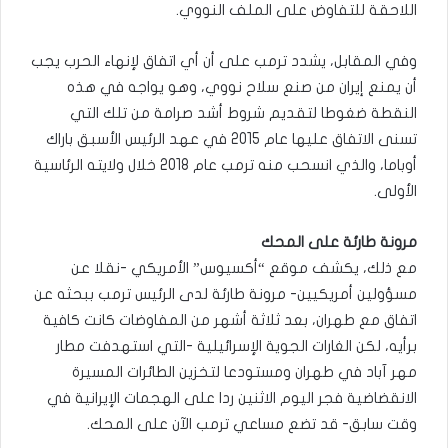
اللاحقة للتفاوض على الملف النووي.
وفي المقابل، يشدد ترمب على أن أي اتفاق لإنهاء الحرب يجب
أن يمنع إيران من صنع سلاح نووي، وهو يواجه في هذه
النقطة ضغوطا لتقديم شروط أشد صرامة من تلك التي
تسنى الاتفاق عليها عام 2015 في عهد الرئيس الأسبق باراك
أوباما، والذي انسحب منه ترمب عام 2018 خلال ولايته الرئاسية
الأولى.
مرونة طارئة على المحك
مع ذلك، يكشف موقع “أكسيوس” الأمريكي -نقلا عن
مسؤولين أمريكيين- مرونة طارئة لدى الرئيس ترمب ببحثه عن
اتفاق مع طهران، بعد ثلاثة أشهر من المفاوضات كانت كافية
برأيه، لكن الغارات الجوية الإسرائيلية -التي استهدفت مطار
مهر آباد في طهران ومستودعا لتخزين الطائرات المسيرة
الانقضاضية فجر اليوم الاثنين ردا على الهجمات الإيرانية في
وقت سابق- قد تضع مساعي ترمب الآن على المحك.