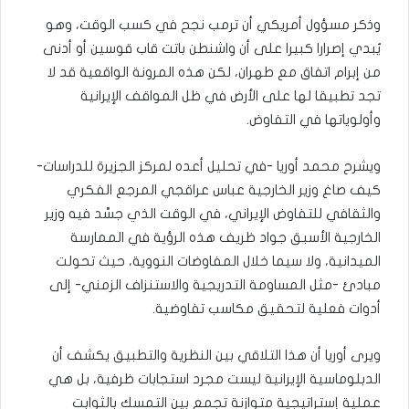
وذكر مسؤول أمريكي أن ترمب نجح في كسب الوقت، وهو
يُبدي إصرارا كبيرا على أن واشنطن باتت قاب قوسين أو أدنى
من إبرام اتفاق مع طهران، لكن هذه المرونة الواقعية قد لا
تجد تطبيقا لها على الأرض في ظل المواقف الإيرانية
وأولوياتها في التفاوض.
ويشرح محمد أوريا -في تحليل أعده لمركز الجزيرة للدراسات-
كيف صاغ وزير الخارجية عباس عراقجي المرجع الفكري
والثقافي للتفاوض الإيراني، في الوقت الذي جسَّد فيه وزير
الخارجية الأسبق جواد ظريف هذه الرؤية في الممارسة
الميدانية، ولا سيما خلال المفاوضات النووية، حيث تحولت
مبادئ -مثل المساومة التدريجية والاستنزاف الزمني- إلى
أدوات فعلية لتحقيق مكاسب تفاوضية.
ويرى أوريا أن هذا التلاقي بين النظرية والتطبيق يكشف أن
الدبلوماسية الإيرانية ليست مجرد استجابات ظرفية، بل هي
عملية إستراتيجية متوازنة تجمع بين التمسك بالثوابت