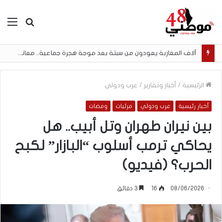
بحث
الق
عن
آلاف المغاربة يعودون من سبتة بعد موجة هجرة جماعية.. معاناة إنسانية وحلم الهجرة لا ينتهي
الرئيسية
/
أخبار وتقارير
/
عرب ودولي
أخبار رئيسية
عرب ودولي
مرئيات
ومضات
بين نيران طهران وتل أبيب.. هل
يحاكي ترمب أسلوب “البازار” لكبح
الحرب؟ (فيديو)
08/06/2026
16
3 دقائق