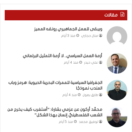
ي
ا
ر
ل
مقالات
و
ع
م
ا
ويبقى للعمل الجماهيري رونقه المميز
ا
م
منال حجازي
منذ 3 أيام
ب
.
ي
.
ن
م
ل
ا
أزمة العمل السياسي.. لا أزمة التمثيل البرلماني
ب
ذ
علي حيدر
منذ 4 أيام
ن
ا
ا
ت
ن
ق
الجغرافيا السياسية للممرات البحرية الحيوية: هرمز وباب
و
و
المندب نموذجًا
ت
ل
طارق بصول
منذ 4 أيام
ل
ا
أ
ل
محمَّد أركون عن عزمي بشارة: “أستغرب كيف يخرج من
ب
أ
الشعب الفلسطينيُّ إنسان بهذا الشكل”
ي
و
توفيق محمد
منذ 5 أيام
ب
ن
؟
ر