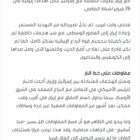
مع إيران بضربات منسقة مع إسرائيل على أهداف إيرانية في
28 فبراير/شباط الماضي.
فحتى وقت قريب، لم تخلُ تصريحاته من التهديد المستمر
بإعادة إيران إلى العصور الوسطى، مع شن هجمات خاطفة لم
تكن كفيلة بتحجيم قوة الردع الإيرانية بشكل كامل، كما لم
تكن قادرة على تفادي أضرار الحرب وكلفتها التي وصل صداها
إلى الكونغرس والبنتاغون.
مفاوضات على خط النار
وتمثل الهجمات المتبادلة بين إسرائيل وإيران أحدث اختبار
للرئيس الأمريكي في التعامل مع النزاع المعقد في الشرق
الأوسط، بينما يحاول حسم الاتفاق مع إيران في أقرب وقت
ممكن، بعد أشهر من المفاوضات الصعبة عبر عدة وساطات.
وما يبدو في الظاهر هو أن مسار المفاوضات ظل يسير -منذ
أسابيع- في اتجاهات متضاربة، وقد هدد ترمب مرارا باستئناف
الغارات ما لم يتسن التوصل إلى اتفاق قريبا.