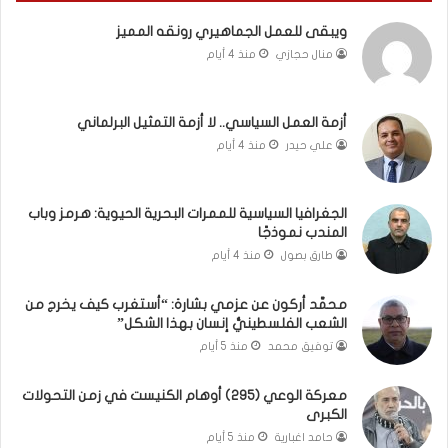
م
ا
ويبقى للعمل الجماهيري رونقه المميز
ا
م
منال حجازي
منذ 4 أيام
ب
.
ي
.
ن
م
ل
ا
أزمة العمل السياسي.. لا أزمة التمثيل البرلماني
ب
ذ
علي حيدر
منذ 4 أيام
ن
ا
ا
ت
ن
ق
الجغرافيا السياسية للممرات البحرية الحيوية: هرمز وباب
و
و
المندب نموذجًا
ت
ل
طارق بصول
منذ 4 أيام
ل
ا
أ
ل
محمَّد أركون عن عزمي بشارة: “أستغرب كيف يخرج من
ب
أ
الشعب الفلسطينيُّ إنسان بهذا الشكل”
ي
و
توفيق محمد
منذ 5 أيام
ب
ن
؟
ر
(
و
معركة الوعي (295) أوهام الكنيست في زمن التحولات
الكبرى
ف
ا
ي
؟
حامد اغبارية
منذ 5 أيام