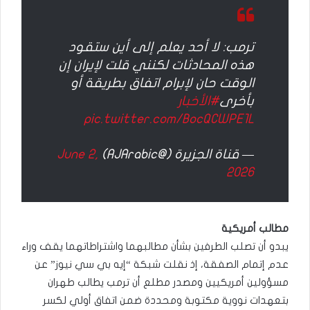
ترمب: لا أحد يعلم إلى أين ستقود
هذه المحادثات لكنني قلت لإيران إن
الوقت حان لإبرام اتفاق بطريقة أو
بأخرى
#الأخبار
pic.twitter.com/BocQCWPE1L
— قناة الجزيرة (@AJArabic)
June 2,
2026
مطالب أمريكية
يبدو أن تصلب الطرفين بشأن مطالبهما واشتراطاتهما يقف وراء
عدم إتمام الصفقة، إذ نقلت شبكة “إيه بي سي نيوز” عن
مسؤولين أمريكيين ومصدر مطلع أن ترمب يطالب طهران
بتعهدات نووية مكتوبة ومحددة ضمن اتفاق أولي لكسر