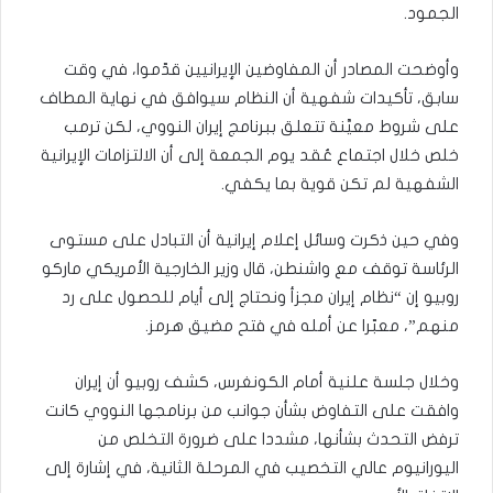
الجمود.
وأوضحت المصادر أن المفاوضين الإيرانيين قدّموا، في وقت
سابق، تأكيدات شفهية أن النظام سيوافق في نهاية المطاف
على شروط معيَّنة تتعلق ببرنامج إيران النووي، لكن ترمب
خلص خلال اجتماع عُقد يوم الجمعة إلى أن الالتزامات الإيرانية
الشفهية لم تكن قوية بما يكفي.
وفي حين ذكرت وسائل إعلام إيرانية أن التبادل على مستوى
الرئاسة توقف مع واشنطن، قال وزير الخارجية الأمريكي ماركو
روبيو إن “نظام إيران مجزأ ونحتاج إلى أيام للحصول على رد
منهم”، معبّرا عن أمله في فتح مضيق هرمز.
وخلال جلسة علنية أمام الكونغرس، كشف روبيو أن إيران
وافقت على التفاوض بشأن جوانب من برنامجها النووي كانت
ترفض التحدث بشأنها، مشددا على ضرورة التخلص من
اليورانيوم عالي التخصيب في المرحلة الثانية، في إشارة إلى