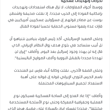
تحركات وتهديدات عسكرية
ووسط أجواء المفاوضات، لا تزال هناك استعدادات وتهديدات
بإمكانية العودة إلى الحرب مجددا، إذ نقلت صحيفة واشنطن
بوست عن مصادر قولهم إن مسؤولين عسكريين أمريكيين في
قارات عدة رفعوا مستوى الحماية تحسبا لعودة القتال.
وعلى الصعيد الإسرائيلي، أكد رئيس الوزراء بنيامين نتنياهو أن
تل أبيب ستساعد في بلوغ هدف زوال النظام الإيراني، الذي
قال إنه لن يهدد وجود إسرائيل بعد اليوم، وأضاف “إيران لن
تهددنا مجددا بالقنابل النووية وآلاف الصواريخ الباليستية”.
وعلى الضفة الأخرى، نقلت وكالة أنباء فارس عن المتحدث
باسم الحرس الثوري الإيراني قوله إن قواته على أهبة
الاستعداد لجميع السيناريوهات المحتملة.
وأضاف “إذا عاد العدو إلى الساحة العسكرية فسيكون نوع
العملية وجغرافية المعركة وحتى نوع الأسلحة المستخدمة
مختلفا”، مجددا تمسك إيران بالسيادة على مضيق هرمز الذي