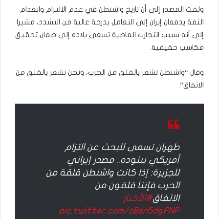
ولفت المصدر إلى أن تاريخ واشنطن في عدم الالتزام وانعدام
الثقة يدفعان إيران إلى التعامل بدرجة عالية من التشدد، مشيرا
إلى أنه بسبب التجارب الماضية تسعى بلاده إلى ضمان تحقيق
مكاسب حقيقية.
وقال “واشنطن تشعر بالقلق من الحرب، ونحن نشعر بالقلق من
الاتفاق”.
طهران تسعى للبحث عن التزام
أمريكي ببنوده.. مصدر إيراني
للجزيرة: إذا كانت واشنطن قلقة من
الحرب فإننا قلقون من
الاتفاق
#الأخبار
pic.twitter.com/oBsn5dgFNP