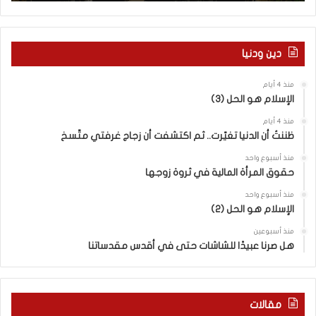
ل
آ
ة
خ
ا
ر
ل
م
دين ودنيا
م
ع
ف
ا
منذ 4 أيام
ا
ق
الإسلام هو الحل (3)
و
ل
ض
ه
منذ 4 أيام
ا
ا
ظننتُ أن الدنيا تغيّرت.. ثم اكتشفت أن زجاج غرفتي متّسخ
ت
ب
منذ أسبوع واحد
ا
ا
حقوق المرأة المالية في ثروة زوجها
ل
ل
ج
ق
منذ أسبوع واحد
د
الإسلام هو الحل (2)
د
ي
س
منذ أسبوعين
د
ه
هل صرنا عبيدًا للشاشات حتى في أقدس مقدساتنا
ة
ذ
ف
ا
ي
ا
ر
ل
مقالات
و
ع