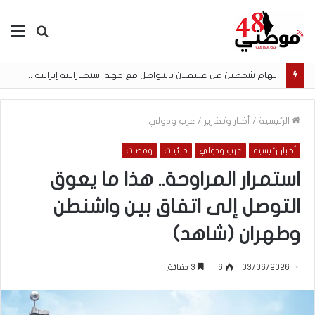
بحث
الق
عن
اتهام شخصين من عسقلان بالتواصل مع جهة استخباراتية إيرانية وتنفيذ مهام تصوير مقابل أموال رقمية
الرئيسية
/
أخبار وتقارير
/
عرب ودولي
أخبار رئيسية
عرب ودولي
مرئيات
ومضات
استمرار المراوحة.. هذا ما يعوق
التوصل إلى اتفاق بين واشنطن
وطهران (شاهد)
03/06/2026
16
3 دقائق