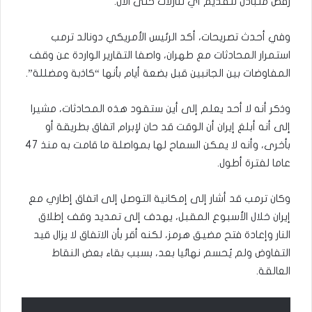
رفض متبادل لتقديم أي تنازلات حتى الآن.
وفي أحدث تصريحات، أكد الرئيس الأمريكي دونالد ترمب
استمرار المحادثات مع طهران، واصفا التقارير ⁠الواردة عن ⁠وقف
المفاوضات ⁠بين ⁠الجانبين قبل بضعة ‌أيام بأنها “كاذبة ومضللة”.
وذكر أنه لا أحد يعلم إلى أين ستقود هذه المحادثات، مشيرا
إلى أنه أبلغ إيران أن الوقت قد حان لإبرام اتفاق بطريقة أو
بأخرى، وأنه لا يمكن السماح لها بمواصلة ما قامت به منذ 47
عاما لفترة أطول.
وكان ترمب قد أشار إلى إمكانية التوصل إلى اتفاق إطاري مع
إيران خلال الأسبوع المقبل، يهدف إلى تمديد وقف إطلاق
النار وإعادة فتح مضيق هرمز، لكنه أقر بأن الاتفاق لا يزال قيد
التفاوض ولم يُحسم نهائيا بعد، بسبب بقاء بعض النقاط
العالقة.