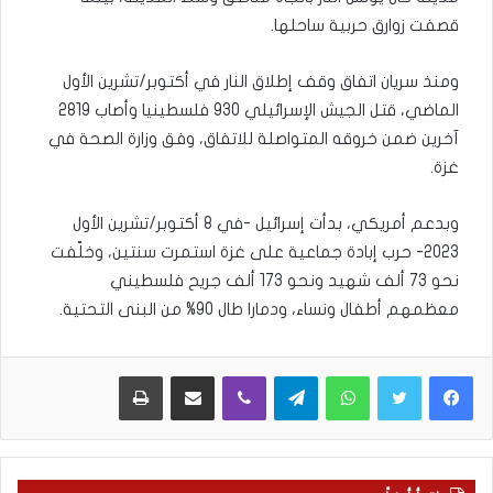
قصفت زوارق حربية ساحلها.
ومنذ سريان اتفاق وقف إطلاق النار في أكتوبر/تشرين الأول
الماضي، قتل الجيش الإسرائيلي 930 فلسطينيا وأصاب 2819
آخرين ضمن خروقه المتواصلة للاتفاق، وفق وزارة الصحة في
غزة.
وبدعم أمريكي، بدأت إسرائيل -في 8 أكتوبر/تشرين الأول
2023- حرب إبادة جماعية على غزة استمرت سنتين، وخلّفت
نحو 73 ألف شهيد ونحو 173 ألف جريح فلسطيني
معظمهم أطفال ونساء، ودمارا طال 90% من البنى التحتية.
WhatsApp
Telegram
Viber
مشاركة عبر البريد
طباعة