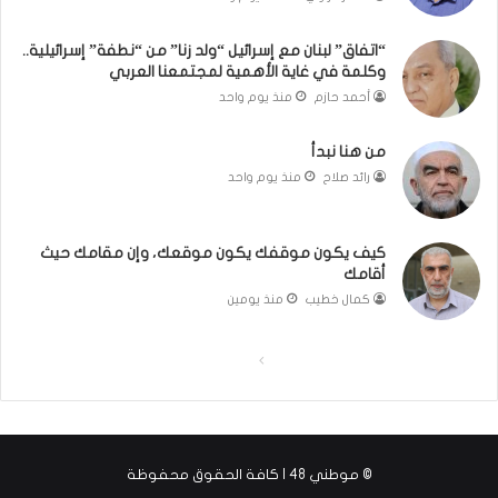
بَ
ا
دِ
ل
“اتفاق” لبنان مع إسرائيل “ولد زنا” من “نطفة” إسرائيلية..
(
ر
وكلمة في غاية الأهمية لمجتمعنا العربي
ب
ي
أحمد حازم
منذ يوم واحد
ف
ن
ت
ة
من هنا نبدأ
ح
ي
رائد صلاح
منذ يوم واحد
ا
ت
ل
مّ
ب
ح
كيف يكون موقفك يكون موقعك، وإن مقامك حيث
ا
ف
أقامك
ء
ظ
)
ا
كمال خطيب
منذ يومين
ل
ق
ا
ا
ر
ل
ل
آ
ن
ص
ص
ا
ف
ف
ل
© موطني 48 | كافة الحقوق محفوظة
ح
ح
ك