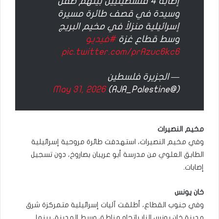
إصابة 4 فلسطينيين بينهم طفل
وسيدة في قصف طائرة مسيرة
إسرائيلية منزلاً في مخيم البريج
وسط قطاع غزة
#فيديو
pic.twitter.com/prAzuc6kc6
— الجزيرة فلسطين
May 31, 2026
(@AJA_Palestine)
مخيم النصيرات
وفي مخيم النصيرات، استهدفت طائرة مروحية إسرائيلية
الطابق العلوي من مدرسة أبو عريبان بصاروخ، دون تسجيل
إصابات.
خان يونس
وفي جنوب القطاع، أطلقت آليات إسرائيلية متمركزة شرق
مدينة خان يونس النار باتجاه مناطق وسط المدينة، بينما