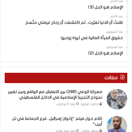
ي
ر
منذ 5 أيام
الإسلام هو الحل (3)
ن
ة
ا
.
منذ 6 أيام
ل
.
ظننتُ أن الدنيا تغيّرت.. ثم اكتشفت أن زجاج غرفتي متّسخ
كَ
ا
بِ
ل
منذ أسبوعين
حقوق المرأة المالية في ثروة زوجها
دِ
ف
(
ت
منذ أسبوعين
ب
ى
الإسلام هو الحل (2)
ك
س
س
ل
ر
ي
ا
م
مقالات
ل
أ
ب
ب
معركة الوعي (296) بين التعايش مع الواقع وبين تغيير
ا
و
نموذج التجربة الإسلامية في الداخل الفلسطيني
ء
أ
حامد اغبارية
منذ 5 ساعات
)
ح
و
م
كلام حول فيلم “إخوان إسرائيل.. فرع الجماعة في تل
ا
د
أبيب”
ل
م
كَ
ن
ساهر غزاوي
منذ يوم واحد