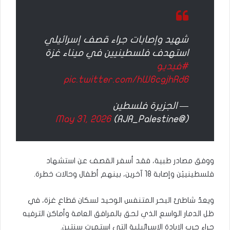
شهيد وإصابات جراء قصف إسرائيلي
استهدف فلسطينيين في ميناء غزة
#فيديو
pic.twitter.com/hW6cgjhRd6
— الجزيرة فلسطين
May 31, 2026
(@AJA_Palestine)
ووفق مصادر طبية، فقد أسفر القصف عن استشهاد
فلسطينييْن وإصابة 18 آخرين، بينهم أطفال وحالات خطرة.
ويعدّ شاطئ البحر المتنفس الوحيد لسكان قطاع غزة، في
ظل الدمار الواسع الذي لحق بالمرافق العامة وأماكن الترفيه
جراء حرب الإبادة الإسرائيلية التي استمرت سنتين.