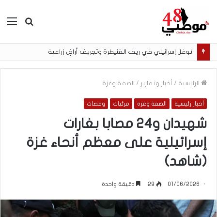
بحث
الق
عن
توغل إسرائيلي في ريف القنيطرة وتجريف أراضٍ زراعية
الرئيسية
/
أخبار وتقارير
/
الضفة وغزة
أخبار رئيسية
الضفة وغزة
مرئيات
ومضات
شهيدان و24 مصابا بغارات
إسرائيلية على معظم أنحاء غزة
(شاهد)
01/06/2026
29
دقيقة واحدة