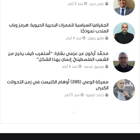
ب
ذ
علي حيدر
منذ 3 أيام
ن
ا
ا
ت
ن
ق
الجغرافيا السياسية للممرات البحرية الحيوية: هرمز وباب
و
و
المندب نموذجًا
ت
ل
طارق بصول
منذ 4 أيام
ل
ا
أ
ل
محمَّد أركون عن عزمي بشارة: “أستغرب كيف يخرج من
ب
أ
الشعب الفلسطينيُّ إنسان بهذا الشكل”
ي
و
توفيق محمد
منذ 4 أيام
ب
ن
؟
ر
(
و
معركة الوعي (295) أوهام الكنيست في زمن التحولات
الكبرى
ف
ا
ي
؟
حامد اغبارية
منذ 5 أيام
د
(
ي
ف
ا
ا
و
ي
)
د
ل
ل
ي
ص
ص
و
ف
ف