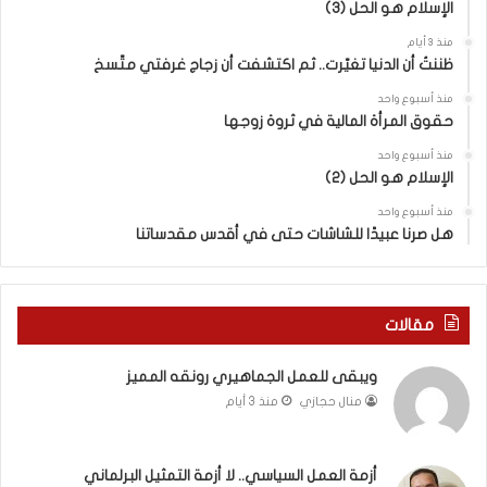
الإسلام هو الحل (3)
و
ل
ض
ه
منذ 3 أيام
ا
ا
ظننتُ أن الدنيا تغيّرت.. ثم اكتشفت أن زجاج غرفتي متّسخ
ت
ب
منذ أسبوع واحد
ا
ا
حقوق المرأة المالية في ثروة زوجها
ل
ل
ج
ق
منذ أسبوع واحد
د
الإسلام هو الحل (2)
د
ي
س
منذ أسبوع واحد
د
ه
هل صرنا عبيدًا للشاشات حتى في أقدس مقدساتنا
ة
ذ
ف
ا
ي
ا
ر
ل
مقالات
و
ع
م
ا
ويبقى للعمل الجماهيري رونقه المميز
ا
م
منال حجازي
منذ 3 أيام
ب
.
ي
.
ن
م
ل
ا
أزمة العمل السياسي.. لا أزمة التمثيل البرلماني