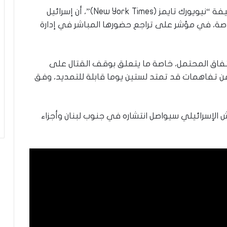
ة
كما كشفت تقارير أمريكية، بينها ما نشرته صحيفة “نيويورك تايمز (New York Times)”، أن إسرائيل
صة، في مؤشر على تراجع حضورها المباشر في إدارة
لاتفاق المحتمل، خاصة ما يتعلق بوقف القتال على
من تفاهمات قد تمتد لستين يوما قابلة للتمديد، وفق
ش الإسرائيلي سيواصل انتشاره في جنوب لبنان وأجزاء