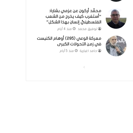
؟
ر
محمَّد أركون عن عزمي بشارة:
(
و
“أستغرب كيف يخرج من الشعب
ف
ا
الفلسطينيُّ إنسان بهذا الشكل”
ي
؟
توفيق محمد
منذ 4 أيام
د
(
ي
ف
معركة الوعي (295) أوهام الكنيست
و
ي
في زمن التحولات الكبرى
)
د
حامد اغبارية
منذ 5 أيام
ي
و
)
ا
ا
ل
ل
ص
ص
ف
ف
ح
ح
ة
ة
ا
ا
ل
ل