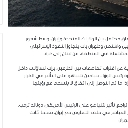
ي
ن
ي
ة
ب
ي
ن
اق محتمل بين الولايات المتحدة وإيران، وسط شعور
ا
ين واشنطن وطهران بات يتجاوز النفوذ الإسرائيلي
ل
لمشتعلة في المنطقة، من لبنان إلى غزة.
ت
غ
ي
 عن اقتراب تفاهمات بين الطرفين، برزت تساؤلات داخل
ي
 رئيس الوزراء بنيامين نتنياهو على التأثير في القرار
ب
إذا ما تم التوصل إلى اتفاق لا ينسجم مع رؤيتها
و
ا
ل
م
اجع تأثير نتنياهو على الرئيس الأمريكي دونالد ترمب،
و
ير المباشر في ملف التفاوض مع إيران، بعدما كانت
ا
ران.
ج
ه