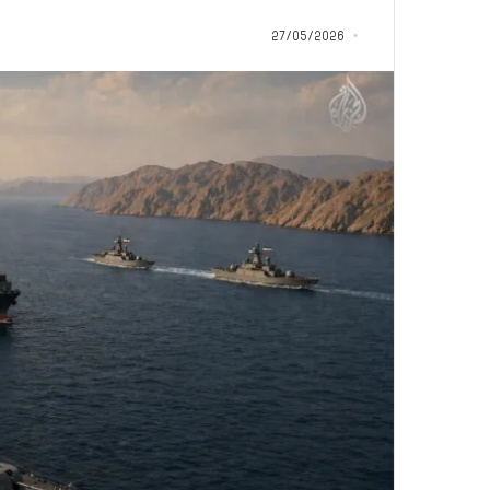
م
منذ 8 ساعات
ا
27/05/2026
5 اقتحامات لآخر م
ت
العام.. ماذا تقول ال
ل
آ
خ
ر
م
ع
ا
ق
ل
ه
ا
ب
ا
ل
ق
د
س
ه