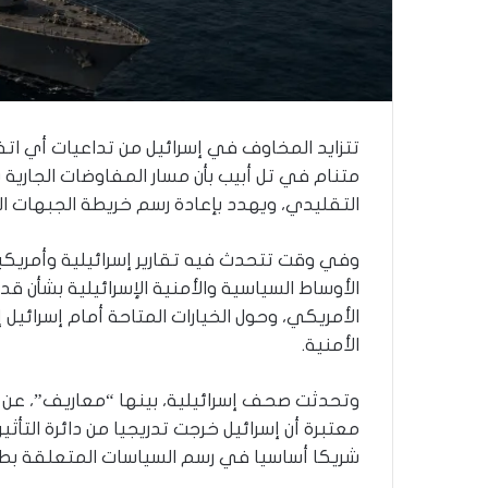
ذ
ا
ا
ل
ع
ا
م
تتزايد المخاوف في إسرائيل من تداعيات أي اتف
.
متنام في تل أبيب بأن مسار المفاوضات الجارية ب
.
التقليدي، ويهدد بإعادة رسم خريطة الجبهات ا
م
ا
ذ
وفي وقت تتحدث فيه تقارير إسرائيلية وأمريكية
ا
الأوساط السياسية والأمنية الإسرائيلية بشأن قدرة
ت
الأمريكي، وحول الخيارات المتاحة أمام إسرائيل 
ق
الأمنية.
و
ل
ا
وتحدثت صحف إسرائيلية، بينها “معاريف”، عن تر
ل
معتبرة أن إسرائيل خرجت تدريجيا من دائرة التأث
أ
شريكا أساسيا في رسم السياسات المتعلقة بطه
و
ن