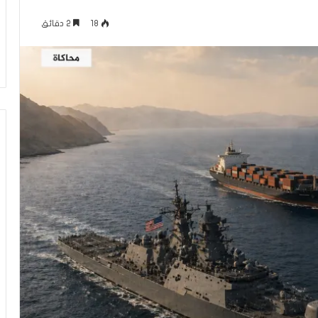
م
منذ 6 ساعات
ا
18
2 دقائق
عاقلها بالقدس هذا
الإعلام الغربي والرواية الفلسطينية بي
ل
أونروا؟ (فيديو)
التغييب والمواجهة
غ
ر
ب
ي
و
ا
ل
ر
و
ا
ي
ة
ا
ل
ف
ل
س
ط