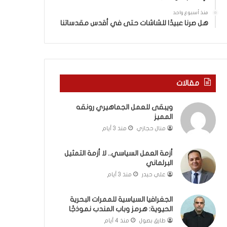
ة
ذ
ف
ا
منذ أسبوع واحد
ي
ا
هل صرنا عبيدًا للشاشات حتى في أقدس مقدساتنا
ر
ل
و
ع
م
ا
ا
م
ب
.
مقالات
ي
.
ن
م
ويبقى للعمل الجماهيري رونقه
ل
ا
المميز
ب
ذ
ن
ا
منال حجازي
منذ 3 أيام
ا
ت
ن
ق
أزمة العمل السياسي.. لا أزمة التمثيل
و
و
البرلماني
ت
ل
علي حيدر
منذ 3 أيام
ل
ا
أ
ل
الجغرافيا السياسية للممرات البحرية
ب
أ
الحيوية: هرمز وباب المندب نموذجًا
ي
و
طارق بصول
منذ 4 أيام
ب
ن