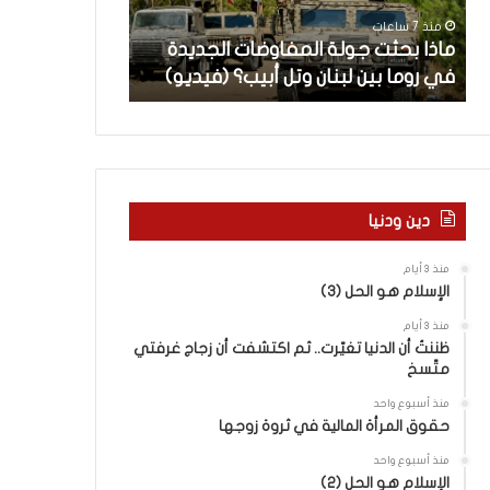
ث
م
منذ 7 ساعات
منذ 8 ساعات
ت
ا
ن
ماذا بحثت جولة المفاوضات الجديدة
5 اقتحامات لآ
ج
ت
في روما بين لبنان وتل أبيب؟ (فيديو)
العام.. ماذا تقو
و
ل
ل
آ
ة
خ
ا
ر
ل
م
م
ع
ف
ا
دين ودنيا
ا
ق
و
ل
منذ 3 أيام
ض
ه
الإسلام هو الحل (3)
ا
ا
منذ 3 أيام
ت
ب
ظننتُ أن الدنيا تغيّرت.. ثم اكتشفت أن زجاج غرفتي
ا
ا
متّسخ
ل
ل
ج
ق
منذ أسبوع واحد
د
د
حقوق المرأة المالية في ثروة زوجها
ي
س
منذ أسبوع واحد
د
ه
الإسلام هو الحل (2)