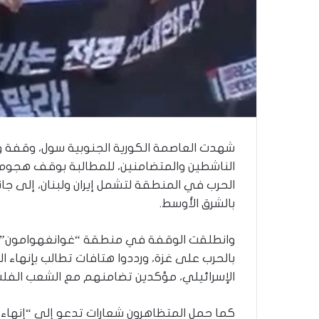
ذ
ا
ا
ل
ع
ا
م
.
.
م
شهدت العاصمة الكورية الجنوبية سول، وقفة 
ا
الناشطين والمتضامنين، للمطالبة بوقف هجوم 
ذ
ا
الحرب في المنطقة لتشمل إيران ولبنان، إلى جا
ت
بالشرق الأوسط.
ق
و
وانطلقت الوقفة في منطقة “غوانغهوامون” و
ل
ا
بالحرب على غزة، ورددوا هتافات تطالب بإنهاء
ل
الإسرائيلي، مؤكدين تضامنهم مع الشعب الفلس
أ
و
كما حمل المتظاهرون شعارات تدعو إلى “إنهاء ا
ن