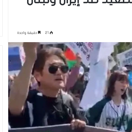
م
منذ 12 ساعة
ا
عاقلها بالقدس هذا
الإعلام الغربي والرواية الفلسطينية بي
ل
أونروا؟ (فيديو)
التغييب والمواجهة
غ
ر
21
دقيقة واحدة
ب
ي
و
ا
ل
ر
و
ا
ي
ة
ا
ل
ف
ل
س
ط