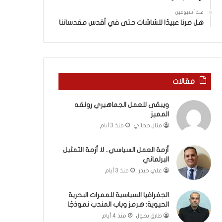
ة
ذ
ف
ا
منذ أسبوعين
ي
ا
هل صرنا عبيدًا للشاشات حتى في أقدس مقدساتنا
ر
ل
و
ع
م
ا
ا
م
ب
.
مقالات
ي
.
ن
م
ويبقى للعمل الجماهيري رونقه
ل
ا
المميز
ب
ذ
ن
ا
منال حجازي
منذ 3 أيام
ا
ت
ن
ق
أزمة العمل السياسي.. لا أزمة التمثيل
و
و
البرلماني
ت
ل
علي حيدر
منذ 3 أيام
ل
ا
أ
ل
الجغرافيا السياسية للممرات البحرية
ب
أ
الحيوية: هرمز وباب المندب نموذجًا
ي
و
طارق بصول
منذ 4 أيام
ب
ن