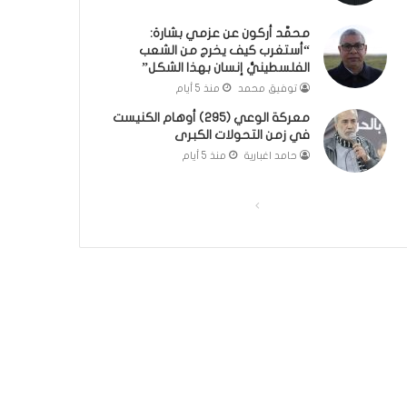
؟
ر
محمَّد أركون عن عزمي بشارة:
(
و
“أستغرب كيف يخرج من الشعب
ف
ا
الفلسطينيُّ إنسان بهذا الشكل”
ي
؟
توفيق محمد
منذ 5 أيام
د
(
ي
ف
معركة الوعي (295) أوهام الكنيست
و
ي
في زمن التحولات الكبرى
)
د
حامد اغبارية
منذ 5 أيام
ي
و
)
ا
ا
ل
ل
ص
ص
ف
ف
ح
ح
ة
ة
ا
ا
ل
ل