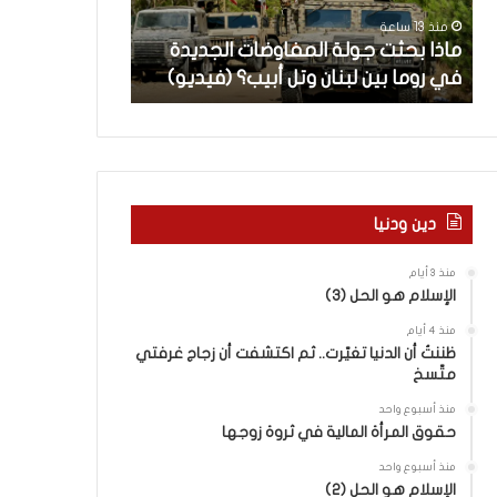
ث
م
منذ 13 ساعة
منذ 14 ساعة
ت
ا
ن
ماذا بحثت جولة المفاوضات الجديدة
5 اقتحامات لآ
ج
ت
في روما بين لبنان وتل أبيب؟ (فيديو)
العام.. ماذا تقو
و
ل
ل
آ
ة
خ
ا
ر
ل
م
م
ع
ف
ا
دين ودنيا
ا
ق
و
ل
منذ 3 أيام
ض
ه
الإسلام هو الحل (3)
ا
ا
منذ 4 أيام
ت
ب
ظننتُ أن الدنيا تغيّرت.. ثم اكتشفت أن زجاج غرفتي
ا
ا
متّسخ
ل
ل
ج
ق
منذ أسبوع واحد
د
د
حقوق المرأة المالية في ثروة زوجها
ي
س
منذ أسبوع واحد
د
ه
الإسلام هو الحل (2)