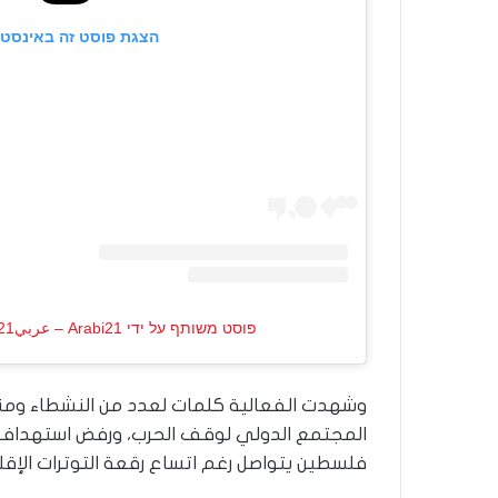
הצגת פוסט זה באינסט
פוסט משותף על ידי ‏‎Arabi21 – عربي21‎‏ (@‏‎arabi21news‎‏)
وشهدت الفعالية كلمات لعدد من النشطاء ومن
المجتمع الدولي لوقف الحرب، ورفض استهداف ا
فلسطين يتواصل رغم اتساع رقعة التوترات الإقل