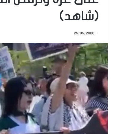
م
منذ 14 ساعة
ا
(شاهد)
5 اقتحامات لآخر م
ت
العام.. ماذا تقول ال
ل
آ
25/05/2026
خ
ر
م
ع
ا
ق
ل
ه
ا
ب
ا
ل
ق
د
س
ه