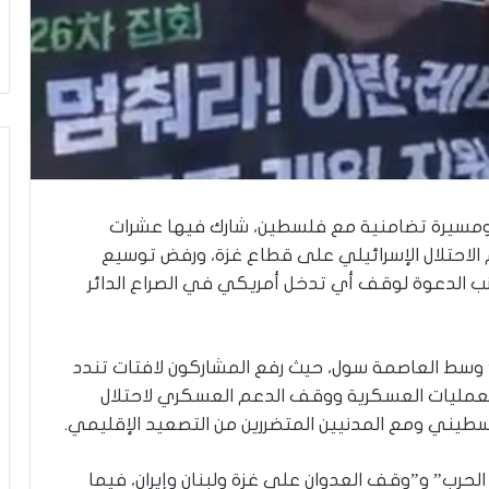
ي
ن
ي
ة
ب
ي
ن
ا
ل
ت
ومسيرة تضامنية مع فلسطين، شارك فيها عشرات
غ
الاحتلال الإسرائيلي على قطاع غزة، ورفض توسيع
ي
ي
نب الدعوة لوقف أي تدخل أمريكي في الصراع الدائر
ب
و
ا
سط العاصمة سول، حيث رفع المشاركون لافتات تندد
ل
م
 العمليات العسكرية ووقف الدعم العسكري لاحتلال
و
طيني ومع المدنيين المتضررين من التصعيد الإقليمي.
ا
ج
لحرب” و”وقف العدوان على غزة ولبنان وإيران، فيما
ه