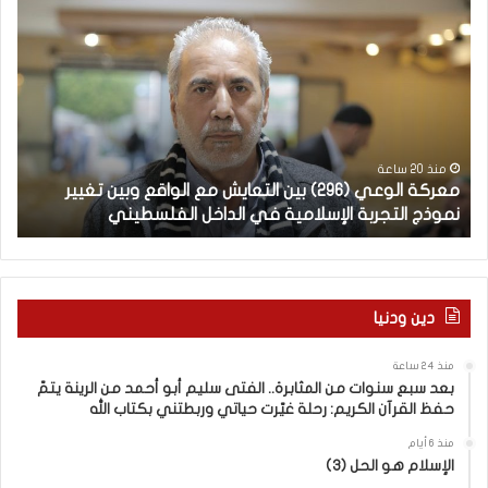
م
ا
ع
ل
ر
ع
ك
ر
ة
ب
ا
يّ
ل
ة
و
ل
منذ 20 ساعة
معركة الوعي (296) بين التعايش مع الواقع وبين تغيير
ال
ع
غ
نموذج التجربة الإسلامية في الداخل الفلسطيني
ال
ي
ت
(
ن
2
ا
–
9
6
ا
دين ودنيا
)
ل
ب
ف
منذ 24 ساعة
ي
ر
بعد سبع سنوات من المثابرة.. الفتى سليم أبو أحمد من الرينة يتمّ
ن
ق
حفظ القرآن الكريم: رحلة غيّرت حياتي وربطتني بكتاب الله
ا
ب
ل
ي
منذ 6 أيام
الإسلام هو الحل (3)
ت
ن