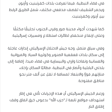
في قضاء النبطية، فيما تعرضت بلدات كفرتبنيت وأرنون
ويحمر الشقيف لقصف مدفعي مكثف، شمل الطريق الرابط
بين أرنون وكفرتبنيت.
كما شهدت أجواء مدينة صور وقرى الجنوب تحليقًا مكثفًا
وعلى ارتفاع منخفض لطائرات استطلاع ومسيرات إسرائيلية.
وفي سياق متصل، وجه جيش الاحتلال الإسرائيلي إنذارات عاجلة
إلى سكان بلدات قعقعية الصنوبر وكوثرية السياد والمروانية
والغسانية وتفاحتا وارزي والبيسارية في قضاء صيدا، إضافة إلى
بلدتي البابلية وأنصار في النبطية، مطالبًا السكان بإخلاء
منازلهم فورًا والابتعاد لمسافة لا تقل عن ألف متر نحو
مناطق مفتوحة.
وزعم الجيش الإسرائيلي أن هذه الإجراءات تأتي في إطار
استهداف مواقع تابعة لـ”حزب الله” بدعوى خرق اتفاق وقف
إطلاق النار.