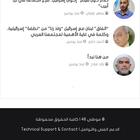
كلام حول فيلم “إخوان إسرائيل.. فرع الجماعة في تل
م
(
أبيب”
و
ب
ساهر غزاوي
منذ يومين
ذ
ف
ج
ت
“اتفاق” لبنان مع إسرائيل “ولد زنا” من “نطفة” إسرائيلية..
ا
ح
وكلمة في غاية الأهمية لمجتمعنا العربي
ل
ا
أحمد حازم
منذ يومين
ت
ل
ج
ب
من هنا نبدأ
ر
ا
ب
ء
رائد صلاح
منذ يومين
ة
)
ا
ل
ا
ا
إ
س
ل
ل
ل
ص
ص
ا
ف
ف
م
© موطني 48 | كافة الحقوق محفوظة
ي
ح
ح
ة
الدعم الفني والتواصل | Technical Support & Contact
ة
ة
ف
ا
ا