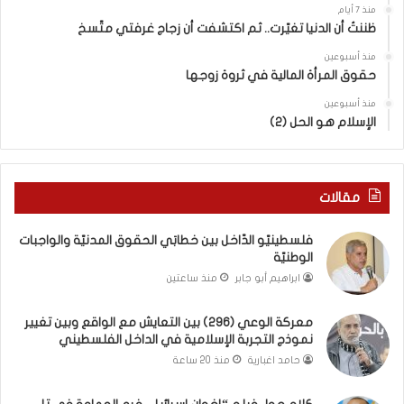
ع
ا
منذ 7 أيام
ا
ل
ظننتُ أن الدنيا تغيّرت.. ثم اكتشفت أن زجاج غرفتي متّسخ
ي
كَ
ش
بِ
منذ أسبوعين
حقوق المرأة المالية في ثروة زوجها
م
دِ
ع
(
منذ أسبوعين
ا
ب
الإسلام هو الحل (2)
ل
ك
و
س
ا
ر
ق
ا
مقالات
ع
ل
و
ب
فلسطينيّو الدّاخل بين خطابَي الحقوق المدنيّة والواجبات
ب
ا
الوطنيّة
ي
ء
ابراهيم أبو جابر
منذ ساعتين
ن
)
ت
و
معركة الوعي (296) بين التعايش مع الواقع وبين تغيير
غ
ا
نموذج التجربة الإسلامية في الداخل الفلسطيني
ي
ل
ي
كَ
حامد اغبارية
منذ 20 ساعة
ر
بَ
ن
دِ