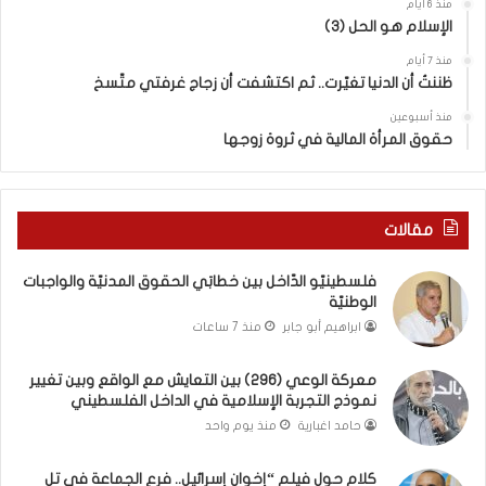
منذ 6 أيام
ا
ا
الإسلام هو الحل (3)
ل
ي
ح
ش
منذ 7 أيام
ظننتُ أن الدنيا تغيّرت.. ثم اكتشفت أن زجاج غرفتي متّسخ
ق
م
و
ع
منذ أسبوعين
ق
ا
حقوق المرأة المالية في ثروة زوجها
ا
ل
ل
و
م
ا
د
ق
مقالات
ن
ع
يّ
و
فلسطينيّو الدّاخل بين خطابَي الحقوق المدنيّة والواجبات
ة
ب
الوطنيّة
و
ي
ابراهيم أبو جابر
منذ 7 ساعات
ا
ن
ل
ت
معركة الوعي (296) بين التعايش مع الواقع وبين تغيير
و
غ
نموذج التجربة الإسلامية في الداخل الفلسطيني
ا
ي
ج
ي
حامد اغبارية
منذ يوم واحد
ب
ر
ا
ن
كلام حول فيلم “إخوان إسرائيل.. فرع الجماعة في تل