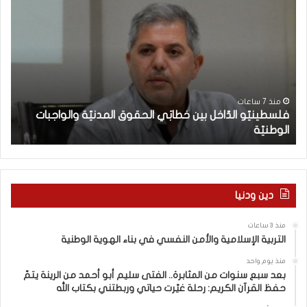
ف
م
ل
ع
س
ر
ط
ك
ي
ة
ن
ا
يّ
ل
و
و
منذ 7 ساعات
فلسطينيّو الدّاخل بين خطابَي الحقوق المدنيّة والواجبات
ا
ع
الوطنيّة
ن
ل
ي
دّ
(
ا
2
خ
9
ل
6
دين ودنيا
ب
)
ي
ب
منذ 3 ساعات
ن
ي
التربية الإسلامية والأمن النفسي في بناء الهوية الوطنية
خ
ن
ط
ا
منذ يوم واحد
ا
ل
بعد سبع سنوات من المثابرة.. الفتى سليم أبو أحمد من الرينة يتمّ
حفظ القرآن الكريم: رحلة غيّرت حياتي وربطتني بكتاب الله
بَ
ت
ي
ع