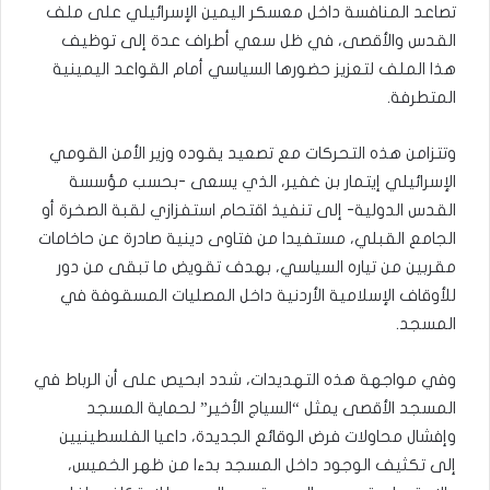
تصاعد المنافسة داخل معسكر اليمين الإسرائيلي على ملف
القدس والأقصى، في ظل سعي أطراف عدة إلى توظيف
هذا الملف لتعزيز حضورها السياسي أمام القواعد اليمينية
المتطرفة.
وتتزامن هذه التحركات مع تصعيد يقوده وزير الأمن القومي
الإسرائيلي إيتمار بن غفير، الذي يسعى -بحسب مؤسسة
القدس الدولية- إلى تنفيذ اقتحام استفزازي لقبة الصخرة أو
الجامع القبلي، مستفيدا من فتاوى دينية صادرة عن حاخامات
مقربين من تياره السياسي، بهدف تقويض ما تبقى من دور
للأوقاف الإسلامية الأردنية داخل المصليات المسقوفة في
المسجد.
وفي مواجهة هذه التهديدات، شدد ابحيص على أن الرباط في
المسجد الأقصى يمثل “السياج الأخير” لحماية المسجد
وإفشال محاولات فرض الوقائع الجديدة، داعيا الفلسطينيين
إلى تكثيف الوجود داخل المسجد بدءا من ظهر الخميس،