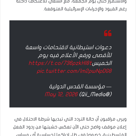
والاستمرار حتى يوم الجمعة، مع السعي للاعتكاف داخله
رغم القيود والإجراءات الإسرائيلية المتوقعة.
دعوات استيطانية لاقتحامات واسعة
للأقصى ورفع الأعلام فيه يوم
الخميس
https://t.co/736pzkHl8t
pic.twitter.com/lm2pwNpDG8
— مؤسسة القدس الدولية
May 12, 2026
(@Qii_Media)
ويرى مراقبون أن حالة التردد التي تبديها شرطة الاحتلال في
إعلان موقف واضح حتى الآن تعكس خشيتها من ردود الفعل
الفلسطينية، خصوصا في ظل إدراكها لحساسية أي مساس