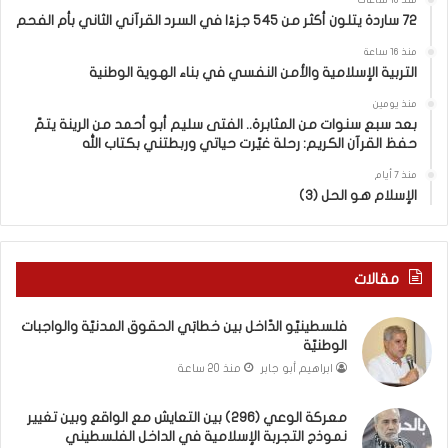
منذ 10 ساعات
ح
ه
72 ساردة يتلون أكثر من 545 جزءًا في السرد القرآني الثاني بأم الفحم
:
منذ 16 ساعة
ا
التربية الإسلامية والأمن النفسي في بناء الهوية الوطنية
ل
و
منذ يومين
ع
بعد سبع سنوات من المثابرة.. الفتى سليم أبو أحمد من الرينة يتمّ
حفظ القرآن الكريم: رحلة غيّرت حياتي وربطتني بكتاب الله
ي
و
منذ 7 أيام
ا
الإسلام هو الحل (3)
ل
د
ع
م
مقالات
ا
ل
فلسطينيّو الدّاخل بين خطابَي الحقوق المدنيّة والواجبات
أ
الوطنيّة
س
ابراهيم أبو جابر
منذ 20 ساعة
ر
ي
معركة الوعي (296) بين التعايش مع الواقع وبين تغيير
ا
نموذج التجربة الإسلامية في الداخل الفلسطيني
ن