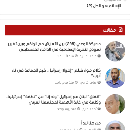
ب
ى
الإسلام هو الحل (2)
ك
س
س
ل
ر
ي
ا
م
مقالات
ل
أ
ب
ب
معركة الوعي (296) بين التعايش مع الواقع وبين تغيير
ا
و
نموذج التجربة الإسلامية في الداخل الفلسطيني
ء
أ
حامد اغبارية
منذ 9 ساعات
)
ح
و
م
كلام حول فيلم “إخوان إسرائيل.. فرع الجماعة في تل
ا
د
أبيب”
ل
م
كَ
ن
ساهر غزاوي
منذ يوم واحد
بَ
ا
دِ
ل
“اتفاق” لبنان مع إسرائيل “ولد زنا” من “نطفة” إسرائيلية..
(
ر
وكلمة في غاية الأهمية لمجتمعنا العربي
ب
ي
أحمد حازم
منذ يوم واحد
ف
ن
ت
ة
من هنا نبدأ
ح
ي
رائد صلاح
منذ يوم واحد