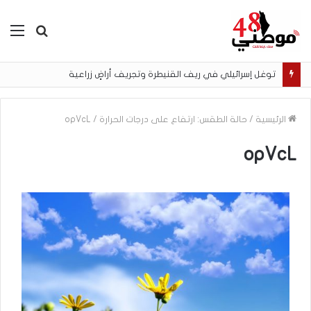
بحث
الق
عن
توغل إسرائيلي في ريف القنيطرة وتجريف أراضٍ زراعية
الرئيسية
/
حالة الطقس: ارتفاع على درجات الحرارة
/
opVcL
opVcL