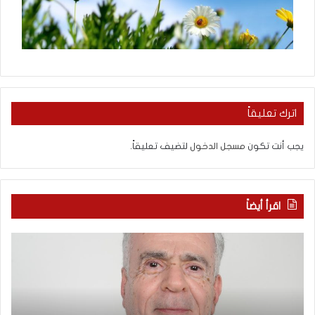
اترك تعليقاً
يجب أنت تكون
مسجل الدخول
لتضيف تعليقاً.
اقرأ أيضاً
ا
ب
ل
ع
ع
د
ر
س
ب
ب
يّ
ع