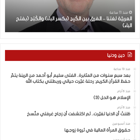
ة
س
ب
ل
ن
منذ 11 ساعة
العربيّة لغتنا – الفرق بين الكَبِدِ (بكسر الباء) والكَبَدِ (بفتح
ا
غ
و
الباء)
ب
ت
ا
ن
ت
ا
م
–
ن
ا
ا
دين ودنيا
ل
ل
ف
م
منذ 13 ساعة
ر
ث
بعد سبع سنوات من المثابرة.. الفتى سليم أبو أحمد من الرينة يتمّ
ق
ا
حفظ القرآن الكريم: رحلة غيّرت حياتي وربطتني بكتاب الله
ب
ب
ي
ر
منذ 6 أيام
الإسلام هو الحل (3)
ن
ة
ا
.
منذ 6 أيام
ل
.
ظننتُ أن الدنيا تغيّرت.. ثم اكتشفت أن زجاج غرفتي متّسخ
كَ
ا
بِ
ل
منذ أسبوعين
حقوق المرأة المالية في ثروة زوجها
دِ
ف
(
ت
منذ أسبوعين