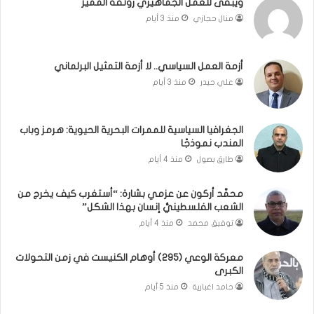
ويبقى للعمل الجماهيري رونقه المميز
ا
م
منال حجازي
منذ 3 أيام
ب
.
ي
.
ن
م
ل
ا
أزمة العمل السياسي.. لا أزمة التمثيل البرلماني
ب
ذ
علي حيدر
منذ 3 أيام
ن
ا
ا
ت
ن
ق
الجغرافيا السياسية للممرات البحرية الحيوية: هرمز وباب
و
و
المندب نموذجًا
ت
ل
طارق بصول
منذ 4 أيام
ل
ا
أ
ل
محمَّد أركون عن عزمي بشارة: “أستغرب كيف يخرج من
ب
أ
الشعب الفلسطينيُّ إنسان بهذا الشكل”
ي
و
توفيق محمد
منذ 4 أيام
ب
ن
؟
ر
(
و
معركة الوعي (295) أوهام الكنيست في زمن التحولات
الكبرى
ف
ا
ي
؟
حامد اغبارية
منذ 5 أيام
د
(