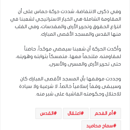
وفي ذكرى الانتفاضة، شددت حركة حماس على أن
المقاومة الشاملة هي الخيار الاستراتيجي لشعبنا في
انتزاع الحقوق وتحرير الأرض والمقدسات، وفي القلب
منها القدس والمسجد الأقصى المبارك.
وأكدت الحركة أن شعبنا سيمضي موحّداً، حاضناً
لمقاومته، ملتحماً معها، متمسكاً بثوابته وهُويته،
حتى تحرير الأرض والمسرى والأسرى.
وجددت موقفها بأن المسجد الأقصى المبارك كان
وسيبقى وقفاً إسلامياً خالصاً، لا شرعية ولا سيادة
للاحتلال وحكومته الفاشية على شبر منه.
أم الفحم
اعتقال
القدس
سماح محاميد