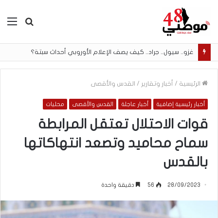
بحث
الق
عن
غزو.. سيول.. جراد.. كيف يصف الإعلام الأوروبي أحداث سبتة؟
الرئيسية
/
أخبار وتقارير
/
القدس والأقصى
أخبار رئيسية إضافية
أخبار عاجلة
القدس والأقصى
محليات
قوات الاحتلال تعتقل المرابطة
سماح محاميد وتصعد انتهاكاتها
بالقدس
28/09/2023
56
دقيقة واحدة