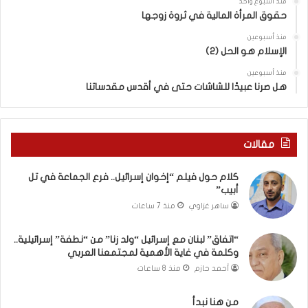
منذ أسبوع واحد
“
حقوق المرأة المالية في ثروة زوجها
و
ل
منذ أسبوعين
د
الإسلام هو الحل (2)
ز
منذ أسبوعين
ن
هل صرنا عبيدًا للشاشات حتى في أقدس مقدساتنا
ا
”
م
ن
مقالات
“
ن
كلام حول فيلم “إخوان إسرائيل.. فرع الجماعة في تل
ط
أبيب”
ف
ساهر غزاوي
منذ 7 ساعات
ة
”
إ
“اتفاق” لبنان مع إسرائيل “ولد زنا” من “نطفة” إسرائيلية..
وكلمة في غاية الأهمية لمجتمعنا العربي
س
ر
أحمد حازم
منذ 8 ساعات
ا
ئ
من هنا نبدأ