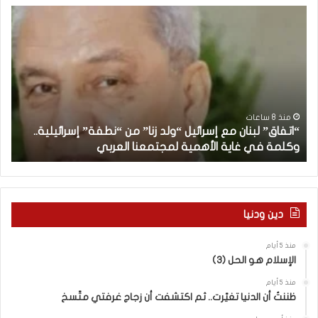
“
م
ا
ن
ت
ه
ف
ن
ا
ا
ق
ن
”
ب
ل
د
منذ 8 ساعات
“اتفاق” لبنان مع إسرائيل “ولد زنا” من “نطفة” إسرائيلية..
ب
أ
وكلمة في غاية الأهمية لمجتمعنا العربي
م
ن
ا
ن
م
ع
دين ودنيا
إ
س
منذ 5 أيام
ر
الإسلام هو الحل (3)
ا
ئ
منذ 5 أيام
ي
ظننتُ أن الدنيا تغيّرت.. ثم اكتشفت أن زجاج غرفتي متّسخ
ل