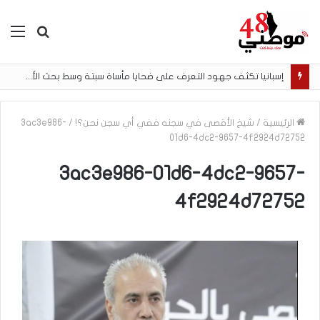
بحث
الق
عن
إسبانيا تكثف جهود التعرف على ضحايا مأساة سبتة وسط بحث الأسر عن المفقودين
الرئيسية
/
شيخ الأقصى في سجنه ففي أي سجن نحن؟!
/
3ac3e986-
01d6-4dc2-9657-4f2924d72752
3ac3e986-01d6-4dc2-9657-
4f2924d72752