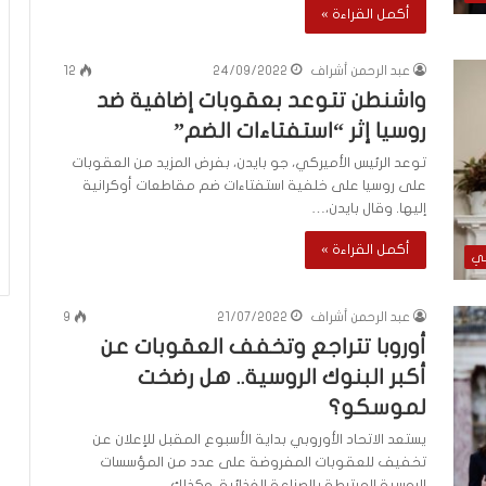
أكمل القراءة »
ة
عبد الرحمن أشراف
24/09/2022
12
واشنطن تتوعد بعقوبات إضافية ضد
روسيا إثر “استفتاءات الضم”
توعد الرئيس الأميركي، جو بايدن، بفرض المزيد من العقوبات
على روسيا على خلفية استفتاءات ضم مقاطعات أوكرانية
إليها. وقال بايدن،…
أكمل القراءة »
لي
عبد الرحمن أشراف
21/07/2022
9
أوروبا تتراجع وتخفف العقوبات عن
أكبر البنوك الروسية.. هل رضخت
لموسكو؟
يستعد الاتحاد الأوروبي بداية الأسبوع المقبل للإعلان عن
تخفيف للعقوبات المفروضة على عدد من المؤسسات
الروسية المرتبطة بالصناعة الغذائية، وكذلك…