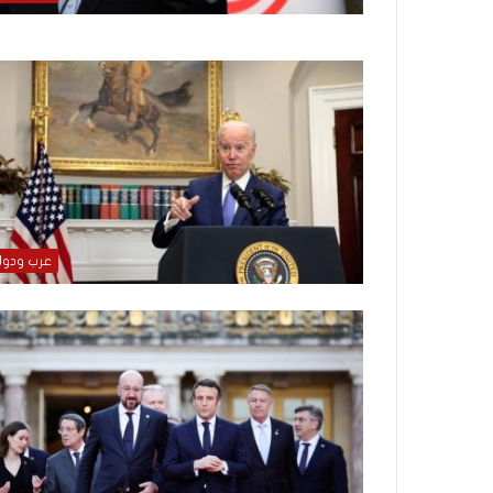
ر
و
ا
؟
(
ف
ي
د
ي
و
)
عرب ودو