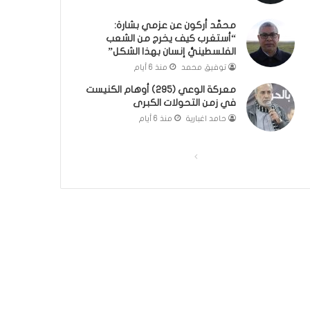
؟
ر
محمَّد أركون عن عزمي بشارة:
(
و
“أستغرب كيف يخرج من الشعب
ف
ا
الفلسطينيُّ إنسان بهذا الشكل”
ي
؟
توفيق محمد
منذ 6 أيام
د
(
ي
ف
معركة الوعي (295) أوهام الكنيست
و
ي
في زمن التحولات الكبرى
)
د
حامد اغبارية
منذ 6 أيام
ي
و
)
ا
ا
ل
ل
ص
ص
ف
ف
ح
ح
ة
ة
ا
ا
ل
ل