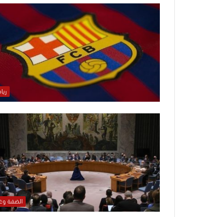
م
منذ يومين
ا
5 اقتحامات لآخر م
ت
العام.. ماذا تقول ال
ل
آ
خ
ر
م
ع
ريا
ا
ق
ل
ه
ا
ب
ا
ل
ق
د
س
الضفة وغ
ه