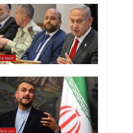
ذ
ا
ا
ل
ع
ا
م
.
.
م
الضفة وغ
ا
ذ
ا
ت
ق
و
ل
ا
ل
أ
و
عرب ودو
ن