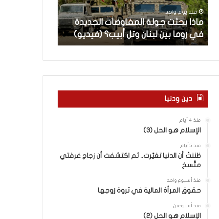
ث
م
منذ يوم واحد
منذ يومين
ت
ا
ن
ماذا بحثت جولة المفاوضات الجديدة
5 اقتحامات لآ
ج
ت
في روما بين لبنان وتل أبيب؟ (فيديو)
العام.. ماذا تقو
و
ل
ل
آ
ة
خ
ا
ر
ل
م
م
ع
ف
ا
دين ودنيا
ا
ق
و
ل
منذ 4 أيام
ض
ه
الإسلام هو الحل (3)
ا
ا
منذ 5 أيام
ت
ب
ظننتُ أن الدنيا تغيّرت.. ثم اكتشفت أن زجاج غرفتي
ا
ا
متّسخ
ل
ل
ج
ق
منذ أسبوع واحد
د
د
حقوق المرأة المالية في ثروة زوجها
ي
س
منذ أسبوعين
د
ه
الإسلام هو الحل (2)