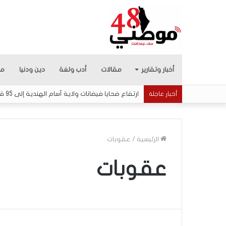
أخبار وتقارير
مقالات
أدب ولغة
دين ودنيا
من
ارتفاع ضحايا فيضانات ولاية آسام الهندية إلى 95 قتيلاً وأكثر من 200 ألف متضرر
أخبار عاجلة
الرئيسية
/
عقوبات
عقوبات
5
ا
ق
ت
ح
ا