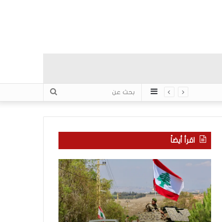
عمود
بحث
جانبي
عن
اقرأ أيضاً
م
5
ا
ا
ذ
ق
ا
ت
ب
ح
ح
ا