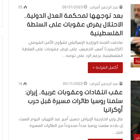
ي
ن
عبد الرحمن أشراف
06/01/2023
35
ي
بعد توجهها لمحكمة العدل الدولية..
ة
الاحتلال يفرض عقوبات على السلطة
ب
الفلسطينية
ي
ن
صادقت اللجنة الوزارية الإسرائيلي لشؤون الأمن القومي
ا
(الكابينيت) أمس، الخميس، على فرض عقوبات على السلطة
ل
الفلسطينية، بزعم الرد على توجه…
ت
زة
غ
أكمل القراءة »
ي
ي
عبد الرحمن أشراف
05/11/2022
14
ب
عقب انتقادات وعقوبات غربية.. إيران:
و
ا
سلمنا روسيا طائرات مسيرة قبل حرب
ل
أوكرانيا
م
و
قال وزير الخارجية الإيراني حسين أمير عبد اللهيان، اليوم السبت،
ا
إن بلاده سلمت روسيا عدداً محدوداً من الطائرات المسيرة
ج
قبل…
لي
ه