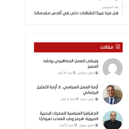
ة
ذ
ف
ا
منذ أسبوعين
ي
ا
هل صرنا عبيدًا للشاشات حتى في أقدس مقدساتنا
ر
ل
و
ع
م
ا
ا
م
ب
.
مقالات
ي
.
ن
م
ويبقى للعمل الجماهيري رونقه
ل
ا
المميز
ب
ذ
ن
ا
منال حجازي
منذ 4 أيام
ا
ت
ن
ق
أزمة العمل السياسي.. لا أزمة التمثيل
و
و
البرلماني
ت
ل
علي حيدر
منذ 4 أيام
ل
ا
أ
ل
الجغرافيا السياسية للممرات البحرية
ب
أ
الحيوية: هرمز وباب المندب نموذجًا
ي
و
طارق بصول
منذ 5 أيام
ب
ن