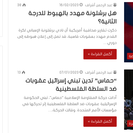
م
عبد الرحمن أشراف
16/02/2023
38
منذ يوم واحد
ا
هل برشلونة مهدد بالهبوط للدرجة
عاقلها بالقدس هذا
الإعلام الغربي والرواية الفلسطينية بي
ل
أونروا؟ (فيديو)
التغييب والمواجهة
الثانية؟
غ
ر
ذكرت تقارير صحافية أمريكية أن نادي برشلونة الإسباني لكرة
ب
القدم مهدد بعقوبات قاسية، قد تصل إلى إعلان هبوطه إلى
ي
دوري…
و
ا
أكمل القراءة »
ضة
ل
ر
و
عبد الرحمن أشراف
07/01/2023
13
ا
“حماس” تدين تبني إسرائيل عقوبات
ي
ضد السلطة الفلسطينية
ة
ا
أدانت حركة المقاومة الإسلامية “حماس”، تبني الحكومة
ل
الإسرائيلية عقوبات ضد السلطة الفلسطينية إثر تحركها في
ف
مؤسسات الأمم المتحدة. وقالت الحركة،…
ل
س
أكمل القراءة »
زة
ط