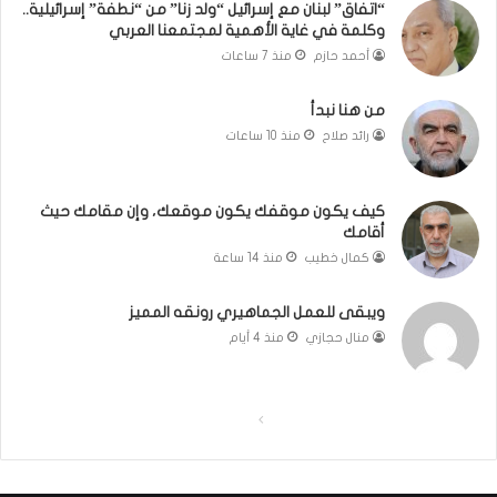
إ
“اتفاق” لبنان مع إسرائيل “ولد زنا” من “نطفة” إسرائيلية..
وكلمة في غاية الأهمية لمجتمعنا العربي
س
ر
أحمد حازم
منذ 7 ساعات
ا
ئ
من هنا نبدأ
ي
رائد صلاح
منذ 10 ساعات
ل
ي
ة
كيف يكون موقفك يكون موقعك، وإن مقامك حيث
.
أقامك
.
كمال خطيب
منذ 14 ساعة
و
ك
ل
ويبقى للعمل الجماهيري رونقه المميز
م
منال حجازي
منذ 4 أيام
ة
ف
ي
ا
ا
غ
ا
ل
ل
ي
ص
ص
ة