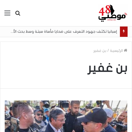
بحث
الق
عن
إسبانيا تكثف جهود التعرف على ضحايا مأساة سبتة وسط بحث الأسر عن المفقودين
الرئيسية
/
بن غفير
بن غفير