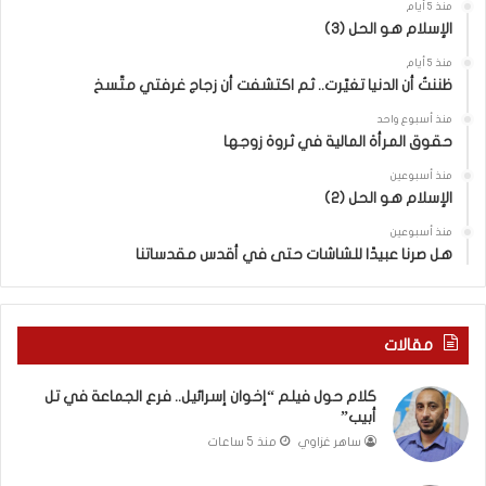
منذ 5 أيام
ر
الإسلام هو الحل (3)
ا
ئ
منذ 5 أيام
ي
ظننتُ أن الدنيا تغيّرت.. ثم اكتشفت أن زجاج غرفتي متّسخ
ل
منذ أسبوع واحد
“
حقوق المرأة المالية في ثروة زوجها
و
ل
منذ أسبوعين
د
الإسلام هو الحل (2)
ز
منذ أسبوعين
ن
هل صرنا عبيدًا للشاشات حتى في أقدس مقدساتنا
ا
”
م
ن
مقالات
“
ن
كلام حول فيلم “إخوان إسرائيل.. فرع الجماعة في تل
ط
أبيب”
ف
ساهر غزاوي
منذ 5 ساعات
ة
”