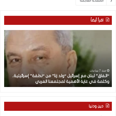
الصفحة السابقة
اقرأ أيضاً
“
م
ا
ن
ت
ه
ف
ن
ا
ا
ق
ن
”
ب
ل
د
منذ 7 ساعات
“اتفاق” لبنان مع إسرائيل “ولد زنا” من “نطفة” إسرائيلية..
ب
أ
وكلمة في غاية الأهمية لمجتمعنا العربي
م
ن
ا
ن
م
ع
دين ودنيا
إ
س