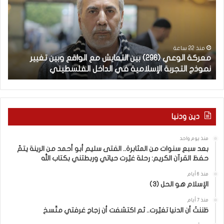
ك
ر
ة
ب
ا
يّ
ل
ة
و
ل
منذ 22 ساعة
معركة الوعي (296) بين التعايش مع الواقع وبين تغيير
ال
ع
غ
نموذج التجربة الإسلامية في الداخل الفلسطيني
ال
ي
ت
(
ن
2
ا
–
9
6
ا
دين ودنيا
)
ل
ب
ف
منذ يوم واحد
ي
ر
بعد سبع سنوات من المثابرة.. الفتى سليم أبو أحمد من الرينة يتمّ
ن
ق
حفظ القرآن الكريم: رحلة غيّرت حياتي وربطتني بكتاب الله
ا
ب
ل
ي
منذ 6 أيام
الإسلام هو الحل (3)
ت
ن
ع
ا
منذ 7 أيام
ا
ل
ظننتُ أن الدنيا تغيّرت.. ثم اكتشفت أن زجاج غرفتي متّسخ
ي
كَ