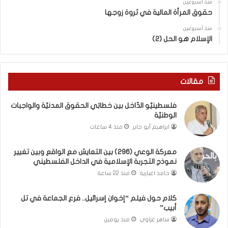
ش
بِ
منذ أسبوعين
حقوق المرأة المالية في ثروة زوجها
م
دِ
ع
(
منذ أسبوعين
ا
ب
الإسلام هو الحل (2)
ل
ك
و
س
ا
ر
ق
ا
مقالات
ع
ل
و
ب
فلسطينيّو الدّاخل بين خطابَي الحقوق المدنيّة والواجبات
ب
ا
الوطنيّة
ي
ء
ابراهيم أبو جابر
منذ 4 ساعات
ن
)
ت
و
معركة الوعي (296) بين التعايش مع الواقع وبين تغيير
غ
ا
نموذج التجربة الإسلامية في الداخل الفلسطيني
ي
ل
ي
كَ
حامد اغبارية
منذ 22 ساعة
ر
بَ
ن
دِ
كلام حول فيلم “إخوان إسرائيل.. فرع الجماعة في تل
م
(
أبيب”
و
ب
ساهر غزاوي
منذ يومين
ذ
ف