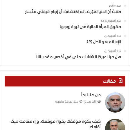
ق
ا
منذ 5 أيام
ع
ي
ظننتُ أن الدنيا تغيّرت.. ثم اكتشفت أن زجاج غرفتي متّسخ
ك
ة
منذ أسبوع واحد
،
ا
حقوق المرأة المالية في ثروة زوجها
و
ل
إ
ف
منذ أسبوعين
ن
الإسلام هو الحل (2)
ل
م
س
منذ أسبوعين
ق
ط
هل صرنا عبيدًا للشاشات حتى في أقدس مقدساتنا
ا
ي
م
ن
ك
ي
ح
ة
مقالات
ي
ب
ث
ي
من هنا نبدأ
أ
ن
رائد صلاح
منذ ساعة واحدة
ق
ا
ا
ل
م
ت
ك
غ
كيف يكون موقفك يكون موقعك، وإن مقامك حيث
أقامك
ي