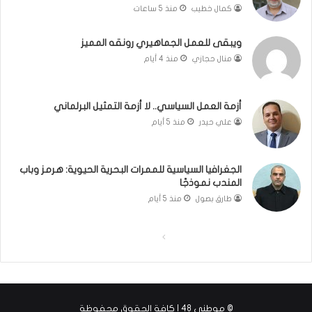
ي
كمال خطيب
منذ 5 ساعات
ب
و
ويبقى للعمل الجماهيري رونقه المميز
ا
منال حجازي
منذ 4 أيام
ل
م
و
أزمة العمل السياسي.. لا أزمة التمثيل البرلماني
ا
علي حيدر
منذ 5 أيام
ج
ه
ة
الجغرافيا السياسية للممرات البحرية الحيوية: هرمز وباب
المندب نموذجًا
طارق بصول
منذ 5 أيام
ا
ا
ل
ل
ص
ص
ف
ف
© موطني 48 | كافة الحقوق محفوظة