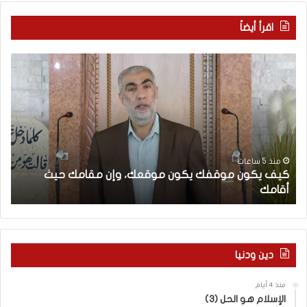
اقرأ أيضاً
ك
ا
ي
ل
ف
إ
ي
ع
ك
ل
و
ا
ن
م
م
ا
منذ 5 ساعات
كيف يكون موقفك يكون موقعك، وإن مقامك حيث
و
ل
أقامك
ا
ق
غ
ف
ر
ك
ب
ي
ي
ك
و
دين ودنيا
و
ا
ن
ل
منذ 4 أيام
م
ر
الإسلام هو الحل (3)
و
و