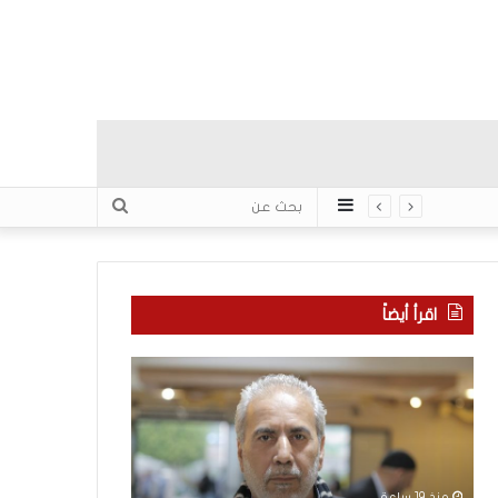
عمود
بحث
جانبي
عن
اقرأ أيضاً
م
ا
ع
ل
ر
ع
ك
ر
ة
ب
ا
يّ
منذ 19 ساعة