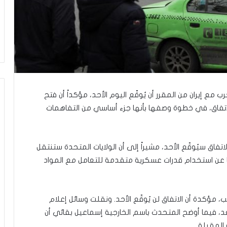
ق
ا
ل
م
د
ن
يّ
ة
و
حرب مع إيران من المقرر أن يُوقّع اليوم الأحد، مؤكداً أن فتح
ا
ل
لاتفاق، في خطوة وصفها بأنها جزء أساسي من التفاهمات
و
ا
ج
اق سيُوقّع الأحد، مشيراً إلى أن الولايات المتحدة ستنتقل
ب
اً عن استخدام قدرات عسكرية متقدمة للتعامل مع المواد
ا
ت
ا
ل
 مؤكدة أن الاتفاق لن يُوقّع الأحد. ونقلت وسائل إعلام
و
 بعد، فيما أوضح المتحدث باسم الخارجية إسماعيل بقائي أن
ط
ن
 المقبلة.