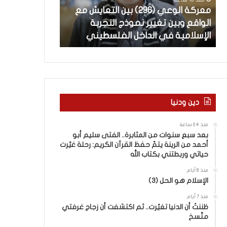
ل
ة
معركة الوعي (296) بين التعايش مع
منذ 21 ساعة
و
ل
الواقع وبين تغيير نموذج التجربة
العربيّة لغتنا – 
ع
غ
الإسلامية في الداخل الفلسطيني
الباء) والكَبَدِ (
ي
ت
(
ن
2
ا
–
9
6
ا
)
ل
ب
ف
دين ودنيا
ي
ر
ن
ق
منذ 24 ساعة
ا
ب
بعد سبع سنوات من المثابرة.. الفتى سليم أبو
ل
ي
أحمد من الرينة يتمّ حفظ القرآن الكريم: رحلة غيّرت
ت
ن
حياتي وربطتني بكتاب الله
ع
ا
منذ 6 أيام
ا
ل
الإسلام هو الحل (3)
ي
كَ
ش
بِ
منذ 7 أيام
م
ظننتُ أن الدنيا تغيّرت.. ثم اكتشفت أن زجاج غرفتي
دِ
متّسخ
ع
(