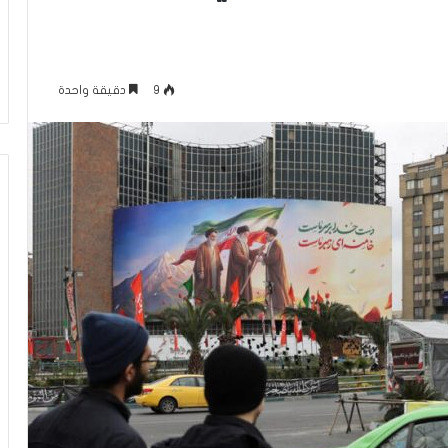
يّ
منذ ساعة واحدة
و
ق بين الكَبِدِ (بكسر
فلسطينيّو الدّاخل بين خطابَي الحقوق
ا
الباء)
المدنيّة والواجبات الوطنيّة
ل
9
دقيقة واحدة
دّ
ا
خ
ل
ب
ي
ن
خ
ط
ا
بَ
ي
ا
ل
ح
ق
و