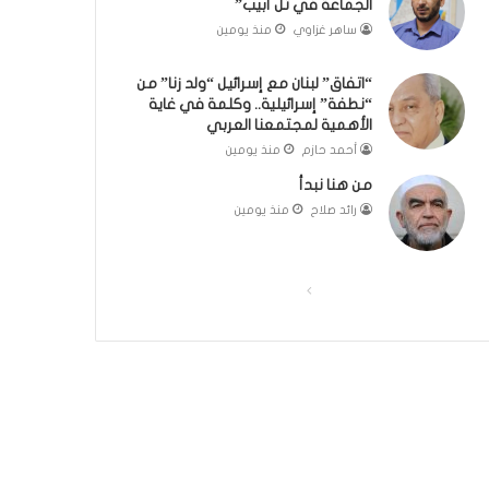
الجماعة في تل أبيب”
ت
ل
ساهر غزاوي
منذ يومين
ج
ب
ر
ا
“اتفاق” لبنان مع إسرائيل “ولد زنا” من
ب
ء
“نطفة” إسرائيلية.. وكلمة في غاية
ة
)
الأهمية لمجتمعنا العربي
ا
أحمد حازم
منذ يومين
ل
إ
من هنا نبدأ
س
رائد صلاح
منذ يومين
ل
ا
م
ي
ا
ا
ة
ل
ل
ف
ص
ص
ي
ا
ف
ف
ل
ح
ح
د
ة
ة
ا
خ
ا
ا