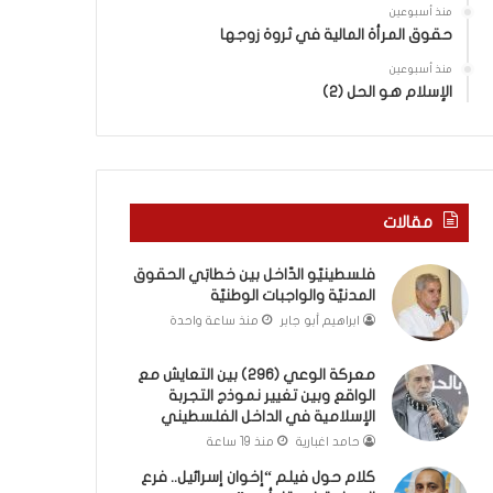
ا
ب
منذ أسبوعين
ل
ك
حقوق المرأة المالية في ثروة زوجها
و
س
ا
منذ أسبوعين
ر
الإسلام هو الحل (2)
ق
ا
ع
ل
و
ب
ب
ا
ي
ء
ن
)
مقالات
ت
و
غ
ا
فلسطينيّو الدّاخل بين خطابَي الحقوق
ي
ل
المدنيّة والواجبات الوطنيّة
ي
كَ
ابراهيم أبو جابر
منذ ساعة واحدة
ر
بَ
ن
دِ
م
(
معركة الوعي (296) بين التعايش مع
و
الواقع وبين تغيير نموذج التجربة
ب
الإسلامية في الداخل الفلسطيني
ذ
ف
ج
ت
حامد اغبارية
منذ 19 ساعة
ا
ح
كلام حول فيلم “إخوان إسرائيل.. فرع
ل
ا