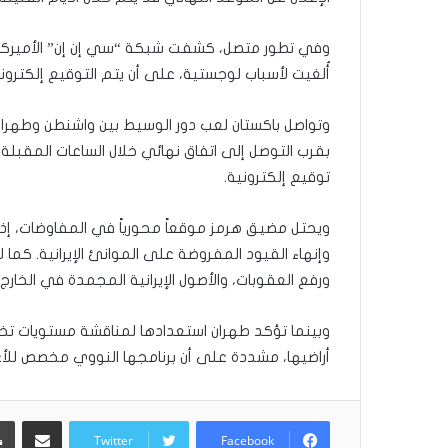
ل
ب
وفي تطور متصل، كشفت شبكة “سي إن إن” الأميركية أ
ا
أُلغيت لأسباب لوجستية، على أن يتم التوقيع إلكترونياً
ء
)
وتواصل باكستان لعب دور الوسيط بين واشنطن وطهران،
بقرب التوصل إلى اتفاق نهائي خلال الساعات المقبلة، 
توقيع إلكترونية.
ويحتل مضيق هرمز موقعاً محورياً في المفاوضات، إذ
وإنهاء القيود المفروضة على الموانئ الإيرانية. كما لا
ورفع العقوبات، والأصول الإيرانية المجمدة في الخارج.
وبينما تؤكد طهران استعدادها لمناقشة مستويات تخص
أراضيها، مشددة على أن برنامجها النووي مخصص للأغ
مشاركة عبر البريد
Twitter
Facebook