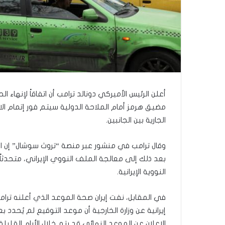
ب
ك
س
ر
ا
ل
ب
ا
ء
أعلن الرئيس الأميركي دونالد ترامب أن اتفاقاً لإنهاء ال
)
و
مضيق هرمز أمام الملاحة الدولية سيتم فور إتمام ا
ا
الجارية بين الجانبين.
ل
كَ
وقال ترامب في منشور عبر منصة “تروث سوشال” إن الاتف
بَ
بعد ذلك إلى معالجة الملف النووي الإيراني، متحدث
دِ
(
النووية الإيرانية.
ب
ف
في المقابل، نفت إيران صحة الموعد الذي أعلنه ترامب،
ت
إيرانية عن وزارة الخارجية أن موعد التوقيع لم يُحدد
ح
ا
الإعلان عن الموعد النهائي قد يتم خلال الأيام القليلة