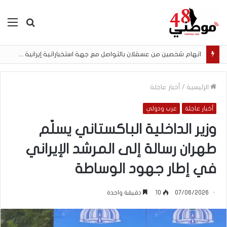
بحث
الق
عن
اتهام شخصين من عسقلان بالتواصل مع جهة استخباراتية إيرانية وتنفيذ مهام تصوير مقابل أموال رقمية
الرئيسية
/
أخبار عاجلة
أخبار عاجلة
عرب ودولي
وزير الداخلية الباكستاني يسلّم
طهران رسالة إلى المرشد الإيراني
في إطار جهود الوساطة
07/06/2026
10
دقيقة واحدة