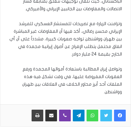
الباكستاني، حيث تلقى توجيهات تتعلق بمتابعة مسار
الاتصالات والمفاوضات بين الجانبين الإيراني والأميركي.
وتزامنت الزيارة مع تصريحات للمستشار العسكري للمرشد
الإيراني محسن رضائي، أكد فيها أن المفاوضات غير المباشرة
بين طهران وواشنطن تواجه صعوبات كبيرة، مشدداً على أن أي
اتفاق محتمل يتطلب الإفراج عن أصول إيرانية مجمدة في
الخارج بقيمة 24 مليار دولار.
وتواصل إيران المطالبة باستعادة أموالها المجمدة ورفع
العقوبات المفروضة عليها، في وقت تشكل فيه هذه
الملفات أحد أبرز محاور الخلاف في العلاقات بين طهران
وواشنطن.
WhatsApp
Telegram
Viber
مشاركة عبر البريد
طباعة