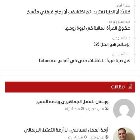
ض
ه
منذ 4 أيام
ا
ا
ظننتُ أن الدنيا تغيّرت.. ثم اكتشفت أن زجاج غرفتي متّسخ
ت
ب
منذ أسبوع واحد
ا
ا
حقوق المرأة المالية في ثروة زوجها
ل
ل
ج
ق
منذ أسبوعين
د
الإسلام هو الحل (2)
د
ي
س
منذ أسبوعين
د
ه
هل صرنا عبيدًا للشاشات حتى في أقدس مقدساتنا
ة
ذ
ف
ا
ي
ا
ر
ل
مقالات
و
ع
م
ا
ويبقى للعمل الجماهيري رونقه المميز
ا
م
منال حجازي
منذ 4 أيام
ب
.
ي
.
ن
م
ل
ا
أزمة العمل السياسي.. لا أزمة التمثيل البرلماني
ب
ذ
علي حيدر
منذ 4 أيام