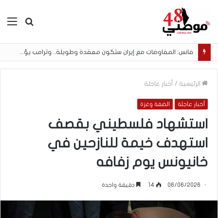
بحث
الق
عن
فانس: المفاوضات مع إيران ستكون معقدة وطويلة.. وترامب يؤكد أنها تسير بشكل جيد
الرئيسية
/
أخبار عاجلة
أخبار عاجلة
الضفة وغزة
استشهاد فلسطيني بقصف
استهدف خيمة للنازحين في
خانيونس يوم زفافه
06/06/2026
14
دقيقة واحدة