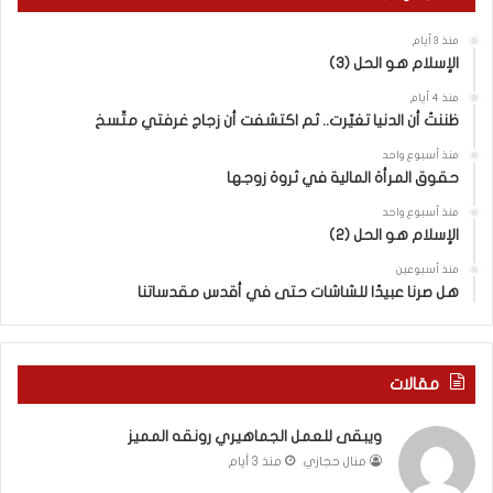
م
ع
ف
ا
منذ 3 أيام
ا
ق
الإسلام هو الحل (3)
و
ل
ض
ه
منذ 4 أيام
ا
ا
ظننتُ أن الدنيا تغيّرت.. ثم اكتشفت أن زجاج غرفتي متّسخ
ت
ب
منذ أسبوع واحد
ا
ا
حقوق المرأة المالية في ثروة زوجها
ل
ل
ج
ق
منذ أسبوع واحد
د
الإسلام هو الحل (2)
د
ي
س
منذ أسبوعين
د
ه
هل صرنا عبيدًا للشاشات حتى في أقدس مقدساتنا
ة
ذ
ف
ا
ي
ا
ر
ل
مقالات
و
ع
م
ا
ويبقى للعمل الجماهيري رونقه المميز
ا
م
منال حجازي
منذ 3 أيام
ب
.
ي
.