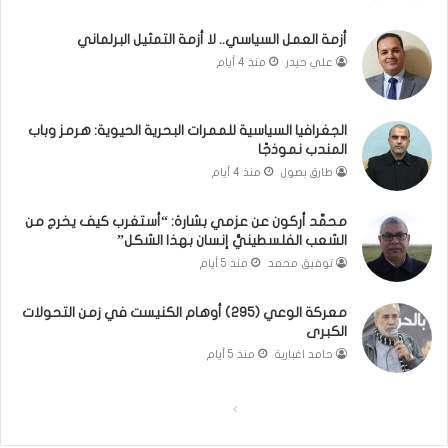
ن
م
ل
ا
أزمة العمل السياسي.. لا أزمة التمثيل البرلماني
ب
ذ
علي حيدر
منذ 4 أيام
ن
ا
ا
ت
ن
ق
الجغرافيا السياسية للممرات البحرية الحيوية: هرمز وباب
و
و
المندب نموذجًا
ت
ل
طارق بصول
منذ 4 أيام
ل
ا
أ
ل
محمَّد أركون عن عزمي بشارة: “أستغرب كيف يخرج من
ب
أ
الشعب الفلسطينيُّ إنسان بهذا الشكل”
ي
و
توفيق محمد
منذ 5 أيام
ب
ن
؟
ر
(
و
معركة الوعي (295) أوهام الكنيست في زمن التحولات
الكبرى
ف
ا
ي
؟
حامد اغبارية
منذ 5 أيام
د
(
ي
ف
ا
ا
و
ي
)
د
ل
ل