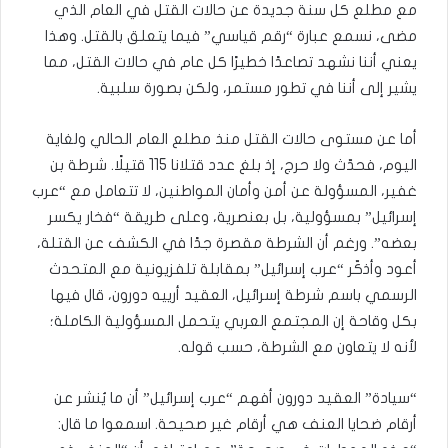
مع مطلع كل سنة جديدة عن حالات القتل في العام الذي
مضى، نسمع عبارة “رقم قياسي” فيما يتعلق بالقتل. وهذا
يعني أننا نشهد تصاعدًا خطيرًا كل عام في حالات القتل، مما
يشير إلى أننا في تطور مستمر، ولكن بصورة سلبية.
أما عن مستوى حالات القتل منذ مطلع العام الحالي ولغاية
اليوم، فحدّث ولا حرج، إذ بلغ عدد قتلانا 115 قتيلًا. شرطة بن
غفير، المسؤولة عن أمن وأمان المواطنين، لا تتعامل مع “عرب
إسرائيل” بمسؤولية، بل بعنصرية، وعلى طريقة “فخار يكسر
بعضه”. ورغم أن الشرطة مقصرة جدًا في الكشف عن القتلة،
أعود وأذكّر “عرب إسرائيل” بمقابلة تلفزيونية مع المتحدث
الرسمي باسم شرطة إسرائيل، العقيد أرييه دورون، قال فيها
بكل وقاحة إن المجتمع العربي يتحمل المسؤولية الكاملة؛
لأنه لا يتعاون مع الشرطة، حسب قوله.
“سيادة” العقيد دورون أفهم “عرب إسرائيل” أن ما يُنشر عن
أرقام ضحايا العنف هي أرقام غير صحيحة. اسمعوا ما قال: