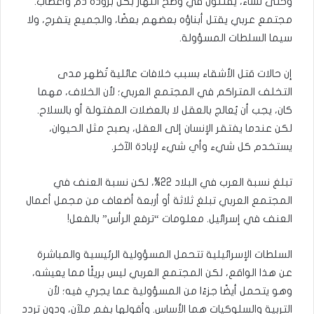
وحتى نساء، يُقتلون في وضح النهار بكل برودة دم وأعصاب.
مجتمع عربي يقتل أبناؤه بعضهم بعضًا، والجميع يتفرج، ولا
سيما السلطات المسؤولة.
إن حالات قتل الأشقاء بسبب خلافات عائلية تُظهر مدى
التخلف المتراكم في المجتمع العربي؛ لأن الخلاف، مهما
كان، يجب أن يُعالج بالعقل لا بالعضلات المفتولة أو بالسلاح.
لكن عندما يفتقر الإنسان إلى العقل، يصبح مثل الحيوان،
يستخدم كل شيء وأي شيء لإبادة الآخر.
تبلغ نسبة العرب في البلاد 22%، لكن نسبة العنف في
المجتمع العربي تبلغ ثلاثة أو أربعة أضعاف من مجمل أعمال
العنف في إسرائيل. معلومات “ترفع الرأس” بالفعل!
السلطات الإسرائيلية تتحمل المسؤولية الرئيسية والمباشرة
عن هذا الواقع، لكن المجتمع العربي ليس بريئًا مما يعيشه،
وهو يتحمل أيضًا جزءًا من المسؤولية عما يجري فيه؛ لأن
التربية والسلوكيات هما الأساس. وأقولها بفم ملآن، ودون تردد