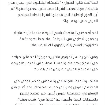
لسنا تحت قانون الطوارئ “لألبستك البنطلون اللي بيجي على
قياسك”. فهل تعطينا الشرطة حقنا حتى نعطيها حقها؟ ثم
أين الأمور الإيجابية التي قدمتها الشرطة تجاه المجتمع
العربي حتى نهتم بها؟
لقد أضحكني المتحدث باسم الشرطة عندما قال: “لماذا لا
يقدمون شكاوى في الشرطة؟ لماذا هذا الخوف؟ ممّ
تخافون؟”. أقسم بالله يا دورون أنك تعرف لماذا.
وفي النهاية، هل تعرفون ماذا يريد دورون؟ لقد قالها صراحة
في المواجهة: “تعاونوا معنا للقضاء على العنف والجريمة
في المجتمع العربي”. هل فهمتم يا عرب؟
العنف والتخلف الاجتماعي والفوضى وعدم الوعي في
المجتمع العربي وصل إلى حد لم يعد يُطاق. لقد أصبح قتل
الإنسان في مجتمعنا العربي أسهل من اصطياد الطيور
والحيوانات البرية، وأسهل من “شربة مي”. شباب وفتيان،