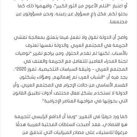
أو اعتبار: “التلم الأعوج من الثور الكبير”، وافهموا ذلك كما
يحلو لكم. فكل راعٍ مسؤول عن رعيته، ونحن مسؤولون عن
مجتمعنا.
واضح أن الدولة تقول ولا تفعل فيما يتعلق بمعالجة تفشي
الجريمة في المجتمع العربي. والدولة نفسها تعترف
بالأسباب، لكنها لم تقدم الحلول. ومن يراجع تقرير “توصيات
لجنة المدراء العامين للتعامل مع الجريمة والعنف في
المجتمع العربي – وثيقة السياسات التلخيصية، تموز 2020″،
يجد فيه أن “الشباب العرب تم إهمالهم، وهؤلاء يشكلون
القسم الأساسي من حالات الإجرام في المجتمع العربي، وأن
الدولة لا تستخدم بشكل فعال مختلف أدوات تطبيق القانون
التي بحوزتها في مواجهة العناصر الإجرامية”.
كما ورد حرفيًا في التقرير: “وبما أن الدافع الرئيسي للجريمة
هو اقتصادي، فقد أصبحت السلطات المحلية العربية هدفًا
مرغوبًا للاستيلاء على مصادر الميزانيات التي تتدفق من