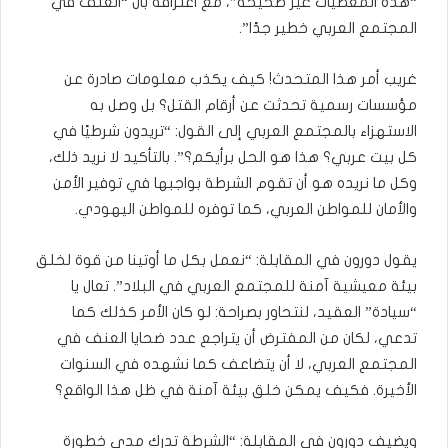
“هذه المعطيات غير صحيحة”، مع اعترافه بأن “العنف في
المجتمع العربي خطير جدًا”.
غريب أمر هذا المتحدث! كيف يكذب معلومات صادرة عن
مؤسسات رسمية تحدثت عن أرقام القتل؟ بل وصل به
الاستهزاء بالمجتمع العربي إلى القول: “تريدون شرطيًا في
كل بيت عربي؟ هذا هو الحل برأيكم؟”. بالتأكيد لا نريد ذلك،
وكل ما نريده هو أن تقوم الشرطة بواجبها في توفير الأمن
والأمان للمواطن العربي، كما توفره للمواطن اليهودي.
يقول دورون في المقابلة: “نعمل بكل ما أوتينا من قوة لخلق
بيئة معيشية آمنة للمجتمع العربي في البلاد”. تعال يا
“سيادة” العقيد، لنتحاور بصراحة: لو كان الأمر كذلك كما
تدعي، لكان من المفترض أن يتراجع عدد ضحايا العنف في
المجتمع العربي، لا أن يتضاعف كما نشهده في السنوات
الأخيرة. فكيف يمكن خلق بيئة آمنة في ظل هذا الواقع؟
ويضيف دورون في المقابلة: “الشرطة تدرك مدى خطورة