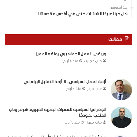
ي
س
منذ أسبوعين
د
ه
هل صرنا عبيدًا للشاشات حتى في أقدس مقدساتنا
ة
ذ
ف
ا
ي
ا
ر
ل
مقالات
و
ع
م
ا
ويبقى للعمل الجماهيري رونقه المميز
ا
م
منال حجازي
منذ 4 أيام
ب
.
ي
.
ن
م
ل
ا
أزمة العمل السياسي.. لا أزمة التمثيل البرلماني
ب
ذ
علي حيدر
منذ 4 أيام
ن
ا
ا
ت
ن
ق
الجغرافيا السياسية للممرات البحرية الحيوية: هرمز وباب
و
و
المندب نموذجًا
ت
ل
طارق بصول
منذ 5 أيام
ل
ا
أ
ل