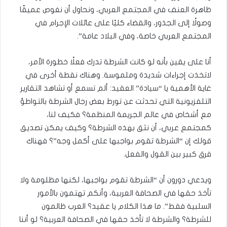
ظاهرة العنف في المجتمع العربي، ونحاول أن نغوص عميقًا
وصولًا إلى الجذور، والقضاء كليًا على عائلات الإجرام في
المجتمع العربي خاصة، وفي البلاد عامة”.
أنا على يقين بأنه لو كانت الشرطة تدرك فعلًا خطورة الأمر،
لاتخذت إجراءات شديدة وملموسة. وهناك نقطة أخرى في
غاية الأهمية يا “سيادة” العقيد: ألم تسمع أو تشاهد التقارير
التلفزيونية التي تحدثت عن تورط بعض رجال الشرطة بالتواطؤ
مع أشخاص في عالم الجريمة المنظمة؟ فكيف لنا،
كمجتمع عربي، أن نثق بهذه الشرطة؟ وكيف يمكن تصديق
قولك إن “الشرطة تقوم بواجبها على أكمل وجه”؟ فهناك
فرق كبير بين القول والفعل.
ويدعي دورون أن “الشرطة تقوم بواجبها، لكنها مظلومة ولا
تأخذ حقها في الصحافة العربية، وأنكم تهتمون بالأمور
السلبية فقط”. ما هذا الكلام يا عقيد؟ العرب ظالمون
للشرطة؟ والشرطة لا تأخذ حقها في الصحافة العربية؟ لو أننا