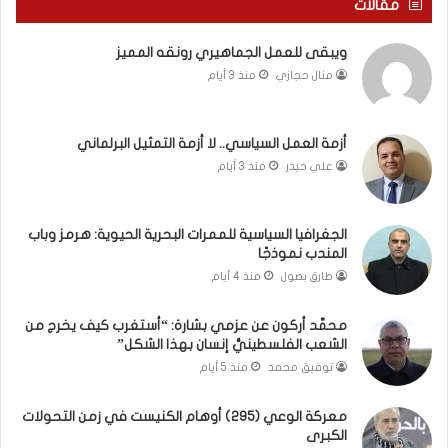
مقالات
و
ع
م
ا
ويبقى للعمل الجماهيري رونقه المميز
ا
م
منال حجازي
منذ 3 أيام
ب
.
ي
.
ن
م
ل
ا
أزمة العمل السياسي.. لا أزمة التمثيل البرلماني
ب
ذ
علي حيدر
منذ 3 أيام
ن
ا
ا
ت
ن
ق
الجغرافيا السياسية للممرات البحرية الحيوية: هرمز وباب
و
و
المندب نموذجًا
ت
ل
طارق بصول
منذ 4 أيام
ل
ا
أ
ل
محمَّد أركون عن عزمي بشارة: “أستغرب كيف يخرج من
ب
أ
الشعب الفلسطينيُّ إنسان بهذا الشكل”
ي
و
توفيق محمد
منذ 5 أيام
ب
ن
؟
ر
(
و
معركة الوعي (295) أوهام الكنيست في زمن التحولات
الكبرى
ف
ا