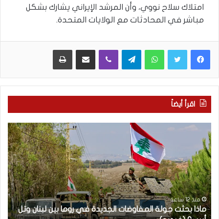
امتلاك سلاح نووي، وأن المرشد الإيراني يشارك بشكل
مباشر في المحادثات مع الولايات المتحدة.
WhatsApp
Telegram
Viber
مشاركة عبر البريد
طباعة
اقرأ أيضاً
م
5
ا
ا
ذ
ق
ا
ت
ب
ح
ح
ا
ث
م
ت
ا
منذ 12 ساعة
ماذا بحثت جولة المفاوضات الجديدة في روما بين لبنان وتل
ج
ت