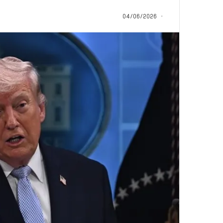
م
منذ يوم واحد
ا
04/06/2026
5 اقتحامات لآخر م
ت
العام.. ماذا تقول ال
ل
آ
خ
ر
م
ع
ا
ق
ل
ه
ا
ب
ا
ل
ق
د
س
ه