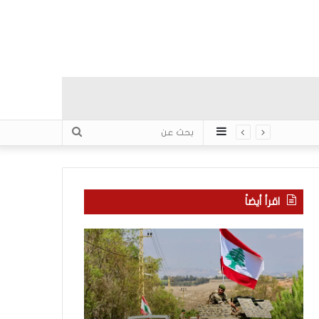
عمود
بحث
جانبي
عن
اقرأ أيضاً
م
5
ا
ا
ذ
ق
ا
ت
ب
ح
ح
ا