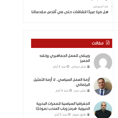
ة
ذ
ف
ا
منذ أسبوعين
ي
ا
هل صرنا عبيدًا للشاشات حتى في أقدس مقدساتنا
ر
ل
و
ع
م
ا
ا
م
ب
.
مقالات
ي
.
ن
م
ويبقى للعمل الجماهيري رونقه
ل
ا
المميز
ب
ذ
ن
ا
منال حجازي
منذ 4 أيام
ا
ت
ن
ق
أزمة العمل السياسي.. لا أزمة التمثيل
و
و
البرلماني
ت
ل
علي حيدر
منذ 4 أيام
ل
ا
أ
ل
الجغرافيا السياسية للممرات البحرية
ب
أ
الحيوية: هرمز وباب المندب نموذجًا
ي
و
طارق بصول
منذ 5 أيام
ب
ن