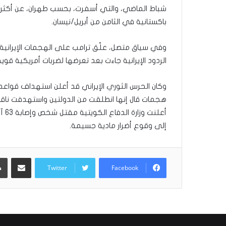
ر
شباط الماضي، والتي أسفرت، بحسب طهران، عن أكثر 
و
باكستانية في الثامن من أبريل/نيسان.
ا
؟
وفي سياق متصل، علّق ترامب على الهجمات الإيرانية 
(
الردود الإيرانية جاءت بعد تعرضها لضربات أمريكية قوية
ف
ي
د
وكان الحرس الثوري الإيراني قد أعلن استهداف قواعد
ي
هجمات قال إنها انطلقت من الدولتين واستهدفت نا
و
أعل
)
إلى وقوع أضرار مادية جسيمة.
مشاركة عبر البريد
Twitter
Facebook