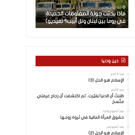
ث
م
منذ يوم واحد
منذ يوم واحد
ت
ا
ن
ماذا بحثت جولة المفاوضات الجديدة
5 اقتحامات لآ
ج
ت
في روما بين لبنان وتل أبيب؟ (فيديو)
العام.. ماذا تقو
و
ل
ل
آ
ة
خ
ا
ر
ل
م
م
ع
ف
ا
دين ودنيا
ا
ق
و
ل
منذ 4 أيام
ض
ه
الإسلام هو الحل (3)
ا
ا
منذ 5 أيام
ت
ب
ظننتُ أن الدنيا تغيّرت.. ثم اكتشفت أن زجاج غرفتي
ا
ا
متّسخ
ل
ل
ج
ق
منذ أسبوع واحد
د
د
حقوق المرأة المالية في ثروة زوجها
ي
س
منذ أسبوعين
د
ه
الإسلام هو الحل (2)