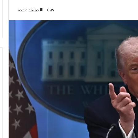
م
منذ يوم واحد
ا
8
دقيقة واحدة
عاقلها بالقدس هذا
الإعلام الغربي والرواية الفلسطينية بي
ل
أونروا؟ (فيديو)
التغييب والمواجهة
غ
ر
ب
ي
و
ا
ل
ر
و
ا
ي
ة
ا
ل
ف
ل
س
ط