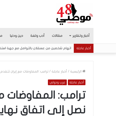
أخبار وتقارير
مقالات
أدب ولغة
دين ودنيا
من
اتهام شخصين من عسقلان بالتواصل مع جهة استخبار
أخبار عاجلة
الرئيسية
/
أخبار عاجلة
/
ترامب: المفاوضات مع إيران تتقدم 
أخبار عاجلة
عرب ودولي
5
ا
ترامب: المفاوضات م
ق
ت
نصل إلى اتفاق نهاي
ح
ا