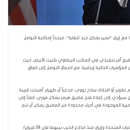
ي
ن
ي
ة
ب
ي
ن
ة مع إيران “تسير بشكل جيد للغاية”، مرجحاً إمكانية التوصل
ا
ل
ت
قيع أمر تنفيذي في المكتب البيضاوي بالبيت الأبيض، حيث
غ
 المؤشرات الحالية إيجابية، مع احتمال التوصل إلى اتفاق
ي
ي
ب
و
م تطوير أو امتلاك سلاح نووي، مدعياً أن طهران أصبحت قريبة
ا
فاق سيؤدي إلى إعادة فتح مضيق هرمز بشكل فوري، لافتاً إلى
ل
م
م البحرية الموجودة في أجزاء محدودة من المضيق يمكن أن تتم
و
ا
ج
وتأتي هذه التصريحات في ظل تصاعد التوترات بين الولايات المتحدة وإيران منذ اندلاع الحرب بينهما في 28 فبراير/
ه