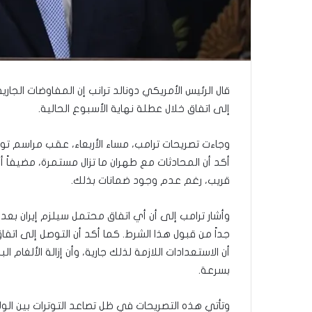
ذ
ا
ا
ل
ع
ا
م
قال الرئيس الأمريكي دونالد ترانب إن المفاوضات الجاري
.
إلى اتفاق خلال عطلة نهاية الأسبوع الحالية.
.
م
وجاءت تصريحات ترامب، مساء الأربعاء، عقب مراسم تو
ا
أكد أن المحادثات مع طهران ما تزال مستمرة، مضيفاً أن
ذ
ا
قريب، رغم عدم وجود ضمانات بذلك.
ت
ق
وأشار ترامب إلى أن أي اتفاق محتمل سيلزم إيران بعد
و
جداً من قبول هذا الشرط. كما أكد أن التوصل إلى ات
ل
ا
أن الاستعدادات اللازمة لذلك جارية، وأن إزالة الألغا
ل
بسرعة.
أ
و
ن