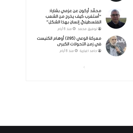
؟
ر
محمَّد أركون عن عزمي بشارة:
(
و
“أستغرب كيف يخرج من الشعب
ف
ا
الفلسطينيُّ إنسان بهذا الشكل”
ي
؟
توفيق محمد
منذ 6 أيام
د
(
ي
ف
معركة الوعي (295) أوهام الكنيست
و
ي
في زمن التحولات الكبرى
)
د
حامد اغبارية
منذ 6 أيام
ي
و
)
ا
ا
ل
ل
ص
ص
ف
ف
ح
ح
ة
ة
ا
ا
ل
ل