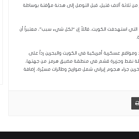
ة
من ثلاثة آلاف قتيل، قبل التوصل إلى هدنة مؤقتة بوساطة
التي استهدفت الكويت، قائلاً إن “لكل شيء سبب”، معتبراً أن
.
 ومواقع عسكرية أمريكية في الكويت والبحرين رداً على
قلة نفط وجزيرة قشم في منطقة مضيق هرمز. من جهتها،
نت وزارة الدفاع الكويتية مقتل شخص وإصابة 63 آخرين جراء هجوم إيراني شمل صواريخ وطائرات مسيّرة، إضافة
طباعة