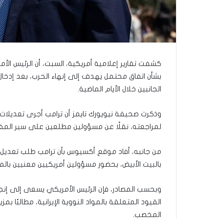
ى
س
ل
ي
م
أ
ب
كشفت تقارير إعلامية أمريكية، السبت، أن الرئيس الأمر
و
بشأن اتفاق محتمل يهدف إلى إنهاء الحرب، بعد إدخال
أ
الجانبين خلال الأيام الماضية.
ح
م
وذكرت صحيفة نيويورك تايمز أن ترامب أجرى تعديلات عل
د
م
لمراجعته، نقلًا عن مسؤولين مطلعين على سير الم
ن
ا
من جانبه، أفاد موقع أكسيوس بأن ترامب طلب تعديل 
ل
بالبيت الأبيض، بحضور مسؤولين أمريكيين معنيين بال
ر
ي
ن
وبحسب المصادر، فإن الرئيس الأمريكي يسعى إلى إنج
ة
القيود المتعلقة بالمواد النووية الإيرانية، مطالبًا بم
ي
المخصب.
ت