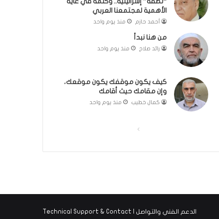
“نطفة” إسرائيلية.. وكلمة في غاية
ل
مّ
الأهمية لمجتمعنا العربي
ب
ح
أحمد حازم
منذ يوم واحد
ا
ف
من هنا نبدأ
ء
ظ
)
ا
رائد صلاح
منذ يوم واحد
ل
ق
ر
كيف يكون موقفك يكون موقعك،
آ
وإن مقامك حيث أقامك
ن
كمال خطيب
منذ يوم واحد
ا
ل
ا
ا
ك
ر
ل
ل
ي
ص
ص
م
ف
ف
:
ر
ح
ح
ح
ة
ة
ل
الدعم الفني والتواصل | Technical Support & Contact
ا
ا
ة