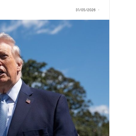
س
سليم أبو أحمد من ا
ن
31/05/2026
القرآن الكريم: رحلة
و
وربطتني بكتاب الله
ا
ت
م
ن
ا
ل
م
ث
ا
ب
ر
ة
.
.
ا
ل
ف
ت