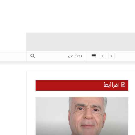
عمود
بحث
جانبي
عن
اقرأ أيضاً
ا
ب
ل
ع
ع
د
ر
س
ب
ب
منذ 5 ساعات
يّ
ع
بعد سبع سنوات 