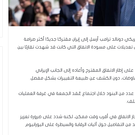
ا
ل
و
ا
ق
ع
و
يكي دونالد ترامب أرسل إلى إيران مقترحًا جديدًا أكثر صرامة
ب
 تعديلات على مسودة الاتفاق التي كانت قد شهدت تقاربًا بين
ي
ن
ت
ى إطار الاتفاق المقترح وأعاده إلى الجانب الإيراني
غ
ي
فاوضات، دون الكشف عن طبيعة التغييرات بشكل مفصل.
ي
ر
عدد من البنود خلال اجتماع عُقد الجمعة في غرفة العمليات
ملف.
از الاتفاق في أقرب وقت ممكن، لكنه شدد على ضرورة تعزيز
زيد من التفاصيل حول آليات الرقابة والسيطرة على اليورانيوم