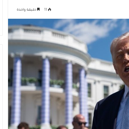
ل
لرينة يتمّ حفظ
منذ 25 دقيقة
و
11
دقيقة واحدة
 غيّرت حياتي
معركة الوعي (296) بين التعايش مع
ع
الواقع وبين تغيير
ي
(
2
9
6
)
ب
ي
ن
ا
ل
ت
ع
ا
ي
ش
م
ع