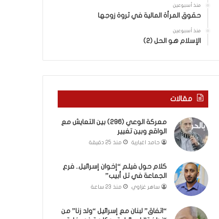
ب
ى
منذ أسبوعين
ك
س
حقوق المرأة المالية في ثروة زوجها
س
ل
ر
منذ أسبوعين
ي
الإسلام هو الحل (2)
ا
م
ل
أ
ب
ب
ا
و
ء
أ
)
ح
مقالات
و
م
ا
د
معركة الوعي (296) بين التعايش مع
ل
م
الواقع وبين تغيير
كَ
ن
حامد اغبارية
منذ 25 دقيقة
بَ
ا
دِ
ل
(
ر
كلام حول فيلم “إخوان إسرائيل.. فرع
ب
الجماعة في تل أبيب”
ي
ف
ن
ساهر غزاوي
منذ 23 ساعة
ت
ة
ح
ي
“اتفاق” لبنان مع إسرائيل “ولد زنا” من
ا
ت