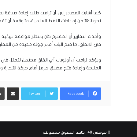
مّ
ح
كما أشارت المصادر إلى أن ترامب طلب إعادة صياغة بع
ف
نحو 20% من إمدادات النفط العالمية، متوقعة أن تقدم إيران ردها على التعديلات خلال الأيام القليلة المقبلة.
ظ
ا
وأكدت التقارير أن المقترح كان بانتظار موافقة نهائية 
ل
ق
في الاتفاق، ما فتح الباب أمام جولة جديدة من المفا
ر
آ
ويؤكد ترامب أن أولويات أي اتفاق محتمل تتمثل في ض
ن
الملاحة وإعادة فتح مضيق هرمز أمام حركة التجارة وال
ا
ل
ك
مشاركة عبر البريد
ر
Twitter
Facebook
ي
م
:
ر
ح
ل
© موطني 48 | كافة الحقوق محفوظة
ة