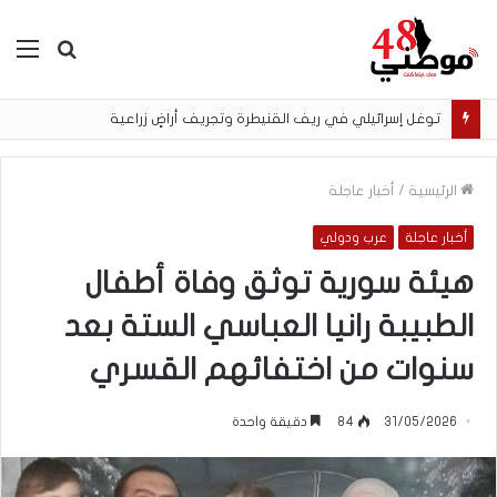
بحث
الق
عن
توغل إسرائيلي في ريف القنيطرة وتجريف أراضٍ زراعية
الرئيسية
/
أخبار عاجلة
أخبار عاجلة
عرب ودولي
هيئة سورية توثق وفاة أطفال
الطبيبة رانيا العباسي الستة بعد
سنوات من اختفائهم القسري
31/05/2026
84
دقيقة واحدة