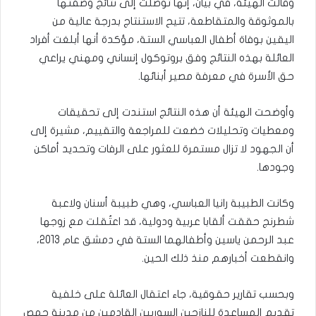
وقالت الهيئة، في بيان، إنها توصلت إلى نتائج وصفتها
بالموثوقة والمتقاطعة، تتيح الاستنتاج بدرجة عالية من
اليقين بوفاة أطفال العباسي الستة، مؤكدة أنها أبلغت أفراد
العائلة بهذه النتائج وفق بروتوكول إنساني ومهني يراعي
حق الأسرة في معرفة مصير أبنائها.
وأوضحت الهيئة أن هذه النتائج استندت إلى تحقيقات
ومعطيات وتحليلات خضعت للمراجعة والتقييم، مشيرة إلى
أن الجهود لا تزال مستمرة للعثور على الرفات وتحديد أماكن
وجودها.
وكانت الطبيبة رانيا العباسي، وهي طبيبة أسنان ولاعبة
شطرنج حققت ألقابا عربية ودولية، قد اعتُقلت مع زوجها
عبد الرحمن ياسين وأطفالهما الستة في دمشق عام 2013،
وانقطعت أخبارهم منذ ذلك الحين.
وبحسب تقارير حقوقية، جاء اعتقال العائلة على خلفية
تقديم المساعدة للنازحين السوريين القادمين من مدينة حمص