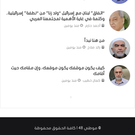
بَ
ا
دِ
ل
“اتفاق” لبنان مع إسرائيل “ولد زنا” من “نطفة” إسرائيلية..
(
ر
وكلمة في غاية الأهمية لمجتمعنا العربي
ب
ي
أحمد حازم
منذ يومين
ف
ن
ت
ة
من هنا نبدأ
ح
ي
رائد صلاح
منذ يومين
ا
ت
ل
مّ
ب
ح
كيف يكون موقفك يكون موقعك، وإن مقامك حيث
ا
ف
أقامك
ء
ظ
)
ا
كمال خطيب
منذ يومين
ل
ق
ا
ا
ر
ل
ل
آ
ن
ص
ص
ا
ف
ف
ل
© موطني 48 | كافة الحقوق محفوظة
ح
ح
ك