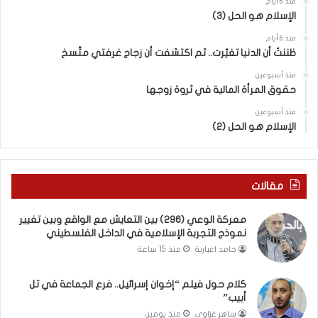
ي
ر
منذ 6 أيام
الإسلام هو الحل (3)
ن
ة
ا
.
منذ 6 أيام
ل
.
ظننتُ أن الدنيا تغيّرت.. ثم اكتشفت أن زجاج غرفتي متّسخ
كَ
ا
بِ
ل
منذ أسبوعين
حقوق المرأة المالية في ثروة زوجها
دِ
ف
(
ت
منذ أسبوعين
ب
ى
الإسلام هو الحل (2)
ك
س
س
ل
ر
ي
ا
م
مقالات
ل
أ
ب
ب
معركة الوعي (296) بين التعايش مع الواقع وبين تغيير
ا
و
نموذج التجربة الإسلامية في الداخل الفلسطيني
ء
أ
حامد اغبارية
منذ 15 ساعة
)
ح
و
م
كلام حول فيلم “إخوان إسرائيل.. فرع الجماعة في تل
ا
د
أبيب”
ل
م
كَ
ن
ساهر غزاوي
منذ يومين