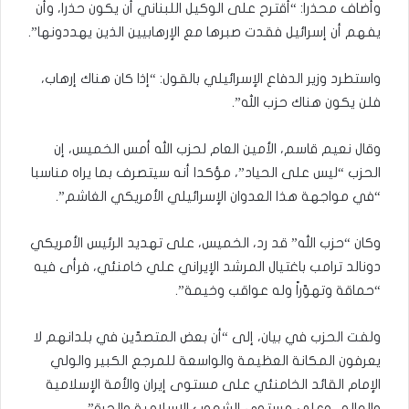
وأضاف محذرا: “أقترح على الوكيل اللبناني أن يكون حذرا، وأن
يفهم أن إسرائيل فقدت صبرها مع الإرهابيين الذين يهددونها”.
واستطرد وزير الدفاع الإسرائيلي بالقول: “إذا كان هناك إرهاب،
فلن يكون هناك حزب الله”.
وقال نعيم قاسم، الأمين العام لحزب الله أمس الخميس، إن
الحزب “ليس على الحياد”، مؤكدا أنه سيتصرف بما يراه مناسبا
“في مواجهة هذا العدوان الإسرائيلي الأمريكي الغاشم”.
وكان “حزب الله” قد رد، الخميس، على تهديد الرئيس الأمريكي
دونالد ترامب باغتيال المرشد الإيراني علي خامنئي، فرأى فيه
“حماقة وتهوّراً وله عواقب وخيمة”.
ولفت الحزب في بيان، إلى “أن بعض المتصدّين في بلدانهم لا
يعرفون المكانة العظيمة والواسعة للمرجع الكبير والولي
الإمام القائد الخامنئي ‏على مستوى إيران والأمة الإسلامية
والعالم، وعلى مستوى الشعوب الإسلامية والحرة”.‏