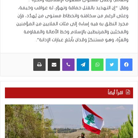
وقال: “إن التهديد بالقتل حماقة وتهوّر، له عواقب وخيمة،
وعلى الرغم من سخافته وانحطاط مستوى من يُهدّد، فإن
مجرد ‏النطق به فيه إساءة إلى مئات الملايين من المؤمنين
والمحبّين والمرتبطين بالإسلام وخط الأصالة والمقاومة
والعزّة، ‏وهو مستنكرٌ ومُدان بأبلغ عبارات الإدانة”.‏
WhatsApp
Telegram
Viber
مشاركة عبر البريد
طباعة
اقرأ أيضاً
م
5
ا
ا
ذ
ق
ا
ت
ب
ح