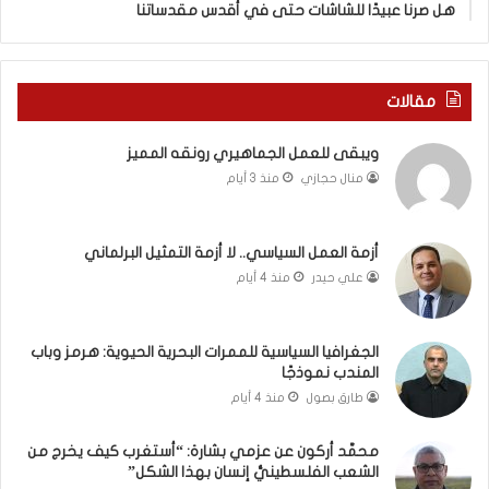
هل صرنا عبيدًا للشاشات حتى في أقدس مقدساتنا
ة
ذ
ف
ا
ي
ا
ر
ل
مقالات
و
ع
م
ا
ويبقى للعمل الجماهيري رونقه المميز
ا
م
منال حجازي
منذ 3 أيام
ب
.
ي
.
ن
م
ل
ا
أزمة العمل السياسي.. لا أزمة التمثيل البرلماني
ب
ذ
علي حيدر
منذ 4 أيام
ن
ا
ا
ت
ن
ق
الجغرافيا السياسية للممرات البحرية الحيوية: هرمز وباب
و
و
المندب نموذجًا
ت
ل
طارق بصول
منذ 4 أيام
ل
ا
أ
ل
محمَّد أركون عن عزمي بشارة: “أستغرب كيف يخرج من
ب
أ
الشعب الفلسطينيُّ إنسان بهذا الشكل”
ي
و