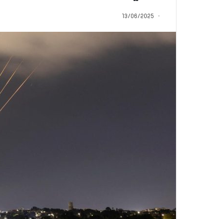
م
منذ يومين
ا
13/06/2025
5 اقتحامات لآخر م
ت
العام.. ماذا تقول ال
ل
آ
خ
ر
م
ع
ا
ق
ل
ه
ا
ب
ا
ل
ق
د
س
ه