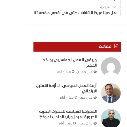
ة
ذ
ف
ا
منذ أسبوعين
ي
ا
هل صرنا عبيدًا للشاشات حتى في أقدس مقدساتنا
ر
ل
و
ع
م
ا
ا
م
ب
.
مقالات
ي
.
ن
م
ويبقى للعمل الجماهيري رونقه
ل
ا
المميز
ب
ذ
ن
ا
منال حجازي
منذ 4 أيام
ا
ت
ن
ق
أزمة العمل السياسي.. لا أزمة التمثيل
و
و
البرلماني
ت
ل
علي حيدر
منذ 4 أيام
ل
ا
أ
ل
الجغرافيا السياسية للممرات البحرية
ب
أ
الحيوية: هرمز وباب المندب نموذجًا
ي
و
طارق بصول
منذ 5 أيام
ب
ن