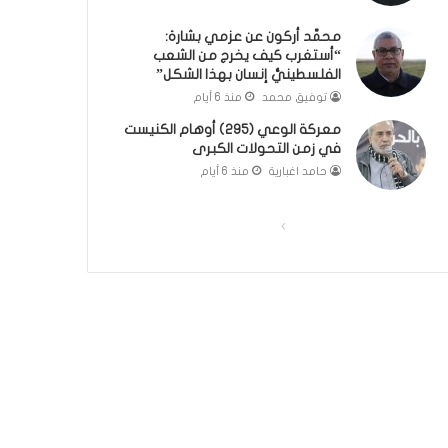
؟
ر
محمَّد أركون عن عزمي بشارة:
(
و
“أستغرب كيف يخرج من الشعب
ف
ا
الفلسطينيُّ إنسان بهذا الشكل”
ي
؟
توفيق محمد
منذ 6 أيام
د
(
ي
ف
معركة الوعي (295) أوهام الكنيست
و
ي
في زمن التحولات الكبرى
)
د
حامد اغبارية
منذ 6 أيام
ي
و
)
ا
ا
ل
ل
ص
ص
ف
ف
ح
ح
ة
ة
ا
ا
ل
ل