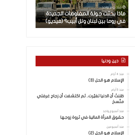
ث
م
منذ يوم واحد
منذ يومين
ت
ا
ن
ماذا بحثت جولة المفاوضات الجديدة
5 اقتحامات لآ
ج
ت
في روما بين لبنان وتل أبيب؟ (فيديو)
العام.. ماذا تقو
و
ل
ل
آ
ة
خ
ا
ر
ل
م
م
ع
ف
ا
دين ودنيا
ا
ق
و
ل
منذ 4 أيام
ض
ه
الإسلام هو الحل (3)
ا
ا
منذ 5 أيام
ت
ب
ظننتُ أن الدنيا تغيّرت.. ثم اكتشفت أن زجاج غرفتي
ا
ا
متّسخ
ل
ل
ج
ق
منذ أسبوع واحد
د
د
حقوق المرأة المالية في ثروة زوجها
ي
س
منذ أسبوعين
د
ه
الإسلام هو الحل (2)