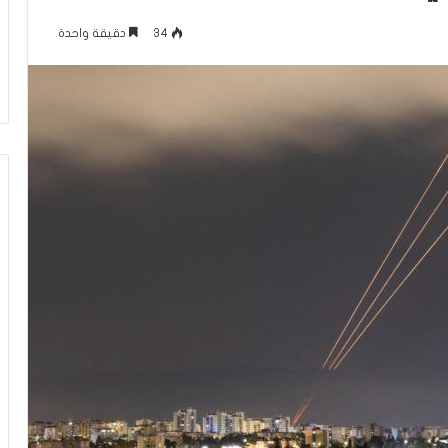
م
منذ يوم واحد
ا
34
دقيقة واحدة
عاقلها بالقدس هذا
الإعلام الغربي والرواية الفلسطينية بي
ل
أونروا؟ (فيديو)
التغييب والمواجهة
غ
ر
ب
ي
و
ا
ل
ر
و
ا
ي
ة
ا
ل
ف
ل
س
ط