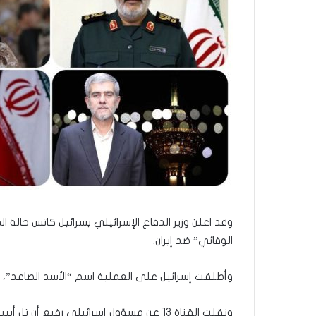
ر
و
ا
؟
(
ف
ي
د
ي
و
)
وقد اعلن وزير الدفاع الإسرائيلي يسرائيل كاتس حال
الوقائي” ضد إيران.
وأطلقت إسرائيل على العملية اسم “الأسد الصاعد”، وا
ونقلت القناة 13 عن مسؤول إسرائيلي رفيع أن تل أبيب تتجهز لعدة أيام من القتال.