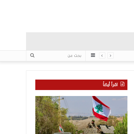
عمود
بحث
جانبي
عن
اقرأ أيضاً
م
5
ا
ا
ذ
ق
ا
ت
ب
ح
ح
ا