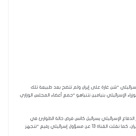
رائيلي “شن غارة على إيران ولم تتضح بعد طبيعة تلك
وزراء الإسرائيلي بنيامين نتنياهو “جمع أعضاء المجلس الوزاري
ير الدفاع الإسرائيلي يسرائيل كاتس فرض حالة الطوارئ في
جميع أنحاء البلاد بسبب ما سماه تحرك إسرائيل في إيران، كما نقلت القناة 13 عن مسؤول إسرائيلي رفيع “نتجهز