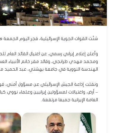
ذ
ا
ا
ل
ع
ا
م
شنّت القوات الجوية الإسرائيلية، فجر اليوم الجمعة هج
.
.
وأعلن إعلام إيراني رسمي، عن اغتيال القائد العام ل
م
ومحمد مهدي طرانجي، وقائد مقر خاتم الأنبياء الع
ا
الهندسة النووية في جامعة بهشتي، عبد الحميد مي
ذ
ا
ت
ونقلت إذاعة الجيش الإسرائيلي عن مسؤول أمني، قو
ق
– أرض، واغتيالات لمسؤولين إيرانيين وعلماء نووي كبار؛
و
العامة الإيرانية جميعا مرتفعة.
ل
ا
ل
أ
و
ن