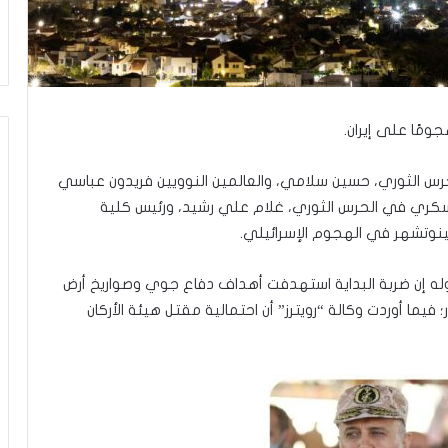
ي
ن
ي
ة
ب
ي
ن
ومًا على إيران.
ا
ل
لحرس الثوري، حسين سلامي، والعالمين النوويين فريدون عباسي
ت
سكري في الحرس الثوري، غلام علي رشيد، ورئيس كلية
غ
نوتشهر في الهجوم الإسرائيلي.
ي
ي
ب
له إن ضربة البداية استهدفت أهداف دفاع جوي وصواريخ أرض
و
 فيما أوردت وكالة “رويترز” أن احتمالية مقتل هيئة الأركان
ا
ل
م
و
ا
ج
ه