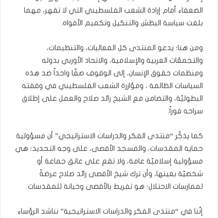
الضعفاء أمام إرادة الشعب الفلسطيني التي لا تقهر، مهما
بلغت سياسة البطش والتنكيل وتكميم الأفواه.
ومن هنا؛ يدعو المنتدى كل الفعاليات، والتنظيمات،
والتجمعّات العربية والإسلامية، والاتحاد الأوربي بدوله
ومنظمات حقوق الإنسان، إلى الوقوف صفّا واحداً ضد هذه
السياسات الظالمة ، ومؤازرة الشعب الفلسطيني في وقفته
البطوليّة، والتضامن مع الشيخ رائد صلاح والعمل على إطلاق
سراحه فوراً.
كما يذكّر “منتدى الفكر والدراسات الاستراتيجي” أن مسؤولية
حماية المقدسات، والمسجد الأقصى، على وجه التحديد؛ هي
مسؤولية إسلاميّة عامة، ولا تقع على عاتق جماعة أو
شخصيّة بعينها، وأن ترك شيخ الأقصى رائد صلاح عرضةً
لممارسات الاحتلال؛ هو تفريط بالأقصى وخيانة للمقدسات.
إنّنا في “منتدى الفكر والدراسات الاستراتيجية” نناشد الرؤساء