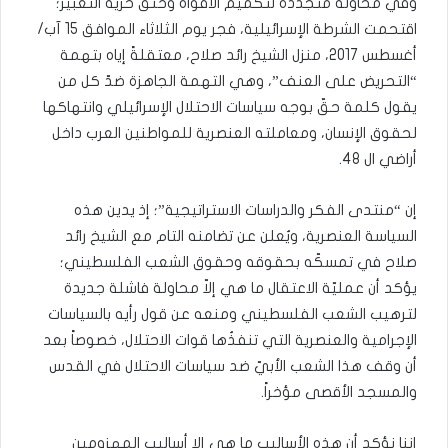
وفي محاولة متجدّدة لتكميم الأفواه وخنق حرّية التعبير؛
اقتحمت الشرطة الإسرائيلية، فجر يوم الثلاثاء الموافق 15 آب/
أغسطس 2017، منزل الشيخ رائد صلاح، معتقلةً إياه بتهمة
“التحريض على العنف”، وهي التهمة الجاهزة ضدّ كل من
يقول كلمة حقّ بوجه سياسات الاحتلال الإسرائيلي وانتهاكها
لحقوق الإنسان، ومعاملته العنصرية للمواطنين العرب داخل
أراضي ال 48.
إن “منتدى الفكر والدراسات الاستراتيجية”؛ إذ يدين هذه
السياسة العنصرية، ويُعلن عن تضامنه التام مع الشيخ رائد
صلاح في تمسكّه بحقوقه وحقوق الشعب الفلسطيني؛
يؤكد أن عمليّة الاعتقال ما هي إلاّ محاولة فاشلة جديدة
لترهيب الشعب الفلسطيني ومنعه عن قول رأيه بالسياسات
الإجرامية والعنصرية التي تنفذُها قوات الاحتلال، خصوصاً بعد
أن وقف هذا الشعب الأبيّ ضد سياسات الاحتلال في القدس
والمسجد الأقصى مؤخراً.
إننا نؤكد أن هذه الأساليب ما هي إلا أساليب المهزومين