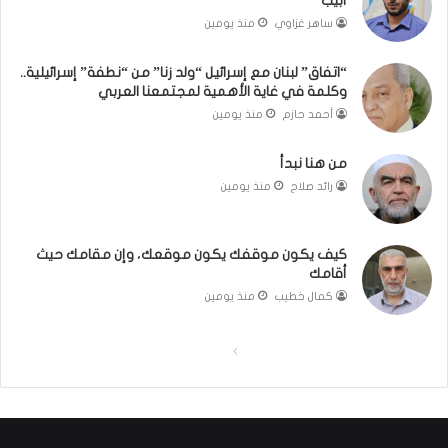
أبيب”
ل
م
كَ
ن
ساهر غزاوي
منذ يومين
بَ
ا
دِ
ل
“اتفاق” لبنان مع إسرائيل “ولد زنا” من “نطفة” إسرائيلية..
(
ر
وكلمة في غاية الأهمية لمجتمعنا العربي
ب
ي
أحمد حازم
منذ يومين
ف
ن
ت
ة
من هنا نبدأ
ح
ي
رائد صلاح
منذ يومين
ا
ت
ل
مّ
ب
ح
كيف يكون موقفك يكون موقعك، وإن مقامك حيث
ا
ف
أقامك
ء
ظ
)
ا
كمال خطيب
منذ يومين
ل
ق
ا
ا
ر
ل
ل
آ
ن
ص
ص
ا
ف
ف
ل