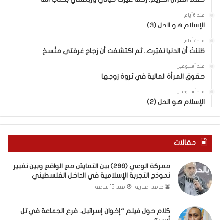
ب
ب
ي
ر
منذ 6 أيام
الإسلام هو الحل (3)
ن
ة
ا
.
منذ 7 أيام
ل
.
ظننتُ أن الدنيا تغيّرت.. ثم اكتشفت أن زجاج غرفتي متّسخ
كَ
ا
بِ
ل
منذ أسبوعين
حقوق المرأة المالية في ثروة زوجها
دِ
ف
(
ت
منذ أسبوعين
ب
ى
الإسلام هو الحل (2)
ك
س
س
ل
ر
ي
ا
م
مقالات
ل
أ
ب
ب
معركة الوعي (296) بين التعايش مع الواقع وبين تغيير
ا
و
نموذج التجربة الإسلامية في الداخل الفلسطيني
ء
أ
حامد اغبارية
منذ 15 ساعة
)
ح
و
م
كلام حول فيلم “إخوان إسرائيل.. فرع الجماعة في تل
ا
د