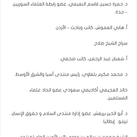
د. حمزة حسين قاسم النعيمي، عضو رابطة العلماء السوريين
– جدة.
أ. هاني العموش، كاتب وباحث – الأردن.
سراج الشيخ صلاح.
أ. شعبان عبد الرحمن، كاتب صحفي.
د. محمد مكرم بلعاوي، رئيس منتدى آسيا والشرق الأوسط.
خالد العجيمي أكاديمي سعودي عضو اتحاد علماء
المسلمين.
د. أبو الخير بريغش. عضو إدارة منتدى السلام و حقوق الإنسان .
ترنتو. إيطاليا.
الشيخ محمد بن سالم بن دودو، نائب الأمين العام لمنتدى