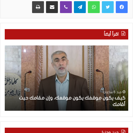
WhatsApp
Telegram
Viber
مشاركة عبر البريد
طباعة
اقرأ أيضاً
ك
ا
ي
ل
ف
إ
ي
ع
ك
ل
و
ا
ن
م
م
ا
منذ 6 ساعات
كيف يكون موقفك يكون موقعك، وإن مقامك حيث
و
ل
أقامك
ا
ق
غ
ف
ر
ك
ب
ي
ي
ك
و
دين ودنيا