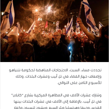
تجددت مساء، السبت، الاحتجاجات المناهضة لحكومة نتنياهو
وإضعاف جهاز القضاء في تل أبيب وعشرات البلدات، وذلك
للأسبوع الثامن على التوالي.
وشارك عشرات الآلاف في المظاهرة المركزية بشارع “كابلان”
في تل أبيب، بالإضافة إلى الآلاف في عشرات البلدات بينها
القدس وحيفا وهرتسليا وبئر السبع وريشون لتسيون وكفار