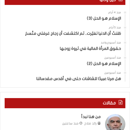
و
ا
ن
ل
منذ 4 أيام
م
ر
الإسلام هو الحل (3)
و
و
ق
ا
منذ 5 أيام
ع
ي
ظننتُ أن الدنيا تغيّرت.. ثم اكتشفت أن زجاج غرفتي متّسخ
ك
ة
منذ أسبوع واحد
،
ا
حقوق المرأة المالية في ثروة زوجها
و
ل
إ
ف
منذ أسبوعين
ن
الإسلام هو الحل (2)
ل
م
س
منذ أسبوعين
ق
ط
هل صرنا عبيدًا للشاشات حتى في أقدس مقدساتنا
ا
ي
م
ن
ك
ي
ح
ة
مقالات
ي
ب
ث
ي
من هنا نبدأ
أ
ن
رائد صلاح
منذ ساعتين
ق
ا