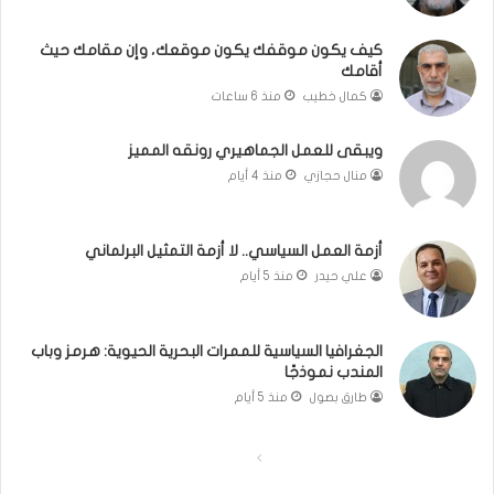
ا
ل
م
ت
ك
غ
كيف يكون موقفك يكون موقعك، وإن مقامك حيث
أقامك
ي
ي
كمال خطيب
منذ 6 ساعات
ب
و
ويبقى للعمل الجماهيري رونقه المميز
ا
منال حجازي
منذ 4 أيام
ل
م
و
أزمة العمل السياسي.. لا أزمة التمثيل البرلماني
ا
علي حيدر
منذ 5 أيام
ج
ه
ة
الجغرافيا السياسية للممرات البحرية الحيوية: هرمز وباب
المندب نموذجًا
طارق بصول
منذ 5 أيام
ا
ا
ل
ل