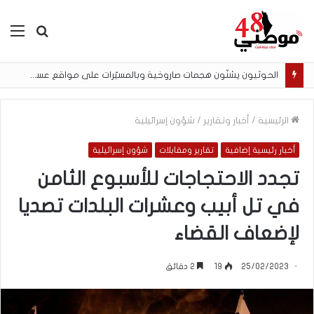
بحث
الق
عن
الحوثيون يشنّون هجمات صاروخية وبالمسيّرات على مواقع عسكرية في مأرب
الرئيسية
/
أخبار وتقارير
/
شؤون إسرائيلية
أخبار رئيسية إضافية
تقارير ومقابلات
شؤون إسرائيلية
تجدد الاحتجاجات للأسبوع الثامن
في تل أبيب وعشرات البلدات تصديا
لإضعاف القضاء
25/02/2023
19
2 دقائق