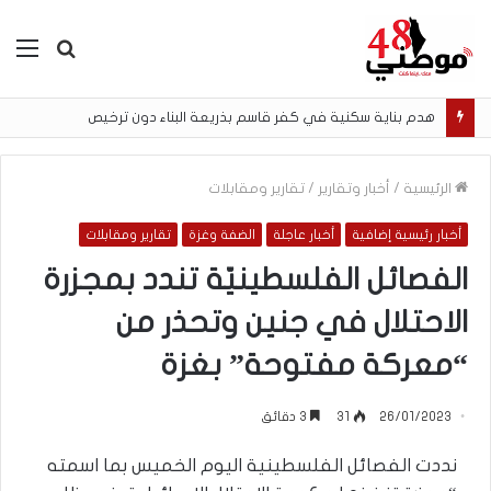
بحث
الق
عن
هدم بناية سكنية في كفر قاسم بذريعة البناء دون ترخيص
الرئيسية
/
أخبار وتقارير
/
تقارير ومقابلات
أخبار رئيسية إضافية
أخبار عاجلة
الضفة وغزة
تقارير ومقابلات
الفصائل الفلسطينيّة تندد بمجزرة
الاحتلال في جنين وتحذر من
“معركة مفتوحة” بغزة
26/01/2023
31
3 دقائق
نددت الفصائل الفلسطينية اليوم الخميس بما اسمته