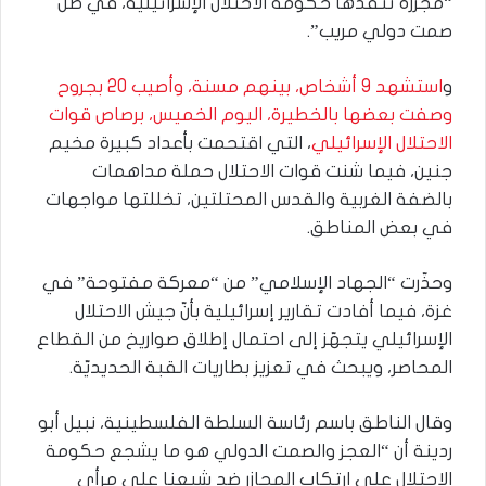
“مجزرة تنفذها حكومة الاحتلال الإسرائيلية، في ظل
صمت دولي مريب”.
و
استشهد 9 أشخاص، بينهم مسنة، وأصيب 20 بجروح
وصفت بعضها بالخطيرة، اليوم الخميس، برصاص قوات
الاحتلال الإسرائيلي
، التي اقتحمت بأعداد كبيرة مخيم
جنين، فيما شنت قوات الاحتلال حملة مداهمات
بالضفة الغربية والقدس المحتلتين، تخللتها مواجهات
في بعض المناطق.
وحذّرت “الجهاد الإسلامي” من “معركة مفتوحة” في
غزة، فيما أفادت تقارير إسرائيلية بأنّ جيش الاحتلال
الإسرائيلي يتجهّز إلى احتمال إطلاق صواريخ من القطاع
المحاصر، ويبحث في تعزيز بطاريات القبة الحديديّة.
وقال الناطق باسم رئاسة السلطة الفلسطينية، نبيل أبو
ردينة أن “العجز والصمت الدولي هو ما يشجع حكومة
الاحتلال على ارتكاب المجازر ضد شبعنا على مرأى