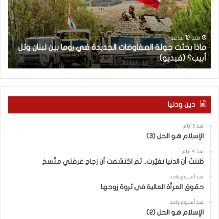
ب
ح
ح
ا
ث
م
ت
ا
منذ 12 ساعة
ماذا بحثت جولة المفاوضات الجديدة في روما بين لبنان وتل
ج
ت
أبيب؟ (فيديو)
ا
و
ل
ل
آ
ة
خ
ا
ر
ل
م
دين ودنيا
م
ع
ف
ا
منذ 3 أيام
ا
ق
الإسلام هو الحل (3)
و
ل
ض
ه
منذ 4 أيام
ا
ا
ظننتُ أن الدنيا تغيّرت.. ثم اكتشفت أن زجاج غرفتي متّسخ
ت
ب
منذ أسبوع واحد
ا
ا
حقوق المرأة المالية في ثروة زوجها
ل
ل
ج
ق
منذ أسبوع واحد
د
الإسلام هو الحل (2)
د