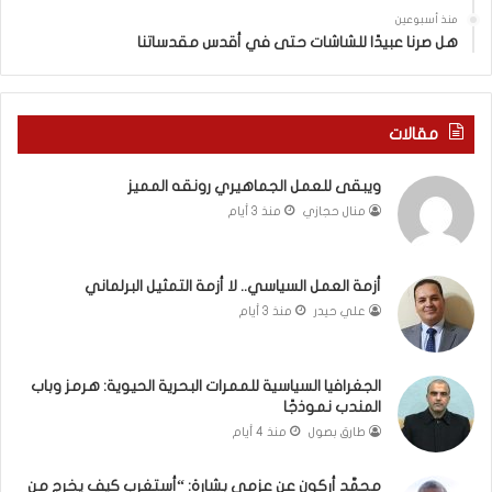
ي
س
منذ أسبوعين
د
ه
هل صرنا عبيدًا للشاشات حتى في أقدس مقدساتنا
ة
ذ
ف
ا
ي
ا
ر
ل
مقالات
و
ع
م
ا
ويبقى للعمل الجماهيري رونقه المميز
ا
م
منال حجازي
منذ 3 أيام
ب
.
ي
.
ن
م
ل
ا
أزمة العمل السياسي.. لا أزمة التمثيل البرلماني
ب
ذ
علي حيدر
منذ 3 أيام
ن
ا
ا
ت
ن
ق
الجغرافيا السياسية للممرات البحرية الحيوية: هرمز وباب
و
و
المندب نموذجًا
ت
ل
طارق بصول
منذ 4 أيام
ل
ا
أ
ل
محمَّد أركون عن عزمي بشارة: “أستغرب كيف يخرج من